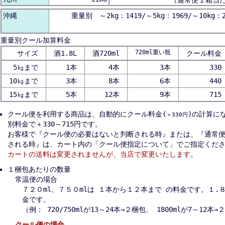
（通常便１箱当
沖縄
重量別 ～2kg：1419/～5kg：1969/～10kg：2
重量別クール加算料金
720ml重い瓶
サイズ
酒1.8L
酒720ml
クール料金
5㎏まで
1本
4本
3本
330
10㎏まで
3本
8本
6本
440
15㎏まで
5本
12本
9本
715
クール便を利用する商品は、自動的にクール料金(
)の計算に
＋330円
別料金で＋330～715円です。
お客様で『クール便の必要はないと判断される時』または、『通常
される時』は、カート内の「クール便指定について」でご指定くだ
カートの送料は変更されませんが、当店で変更いたします
。
１梱包あたりの数量
常温便の場合
７２０ml、７５０mlは １本から１２本まで の料金です。１.
金です。
（例： 720/750mlが13～24本→２梱包、 1800mlが7～12本
クール便の場合