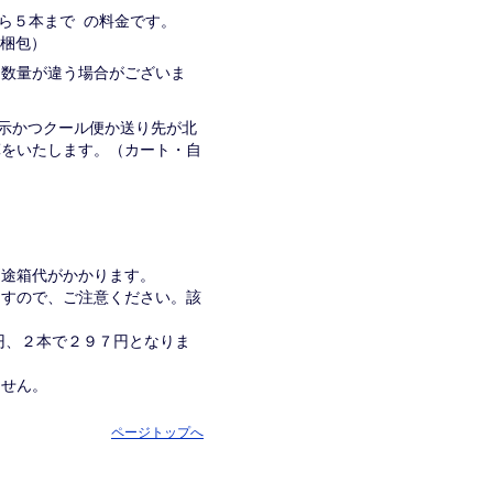
から５本まで の料金です。
→２梱包）
入る数量が違う場合がございま
表示かつクール便か送り先が北
算をいたします。（カート・自
別途箱代がかかります。
ますので、ご注意ください。該
１円、２本で２９７円となりま
ません。
ページトップへ