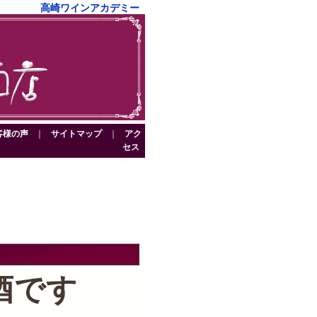
高崎ワインアカデミー
客様の声
｜
サイトマップ
｜
アク
セス
酒です