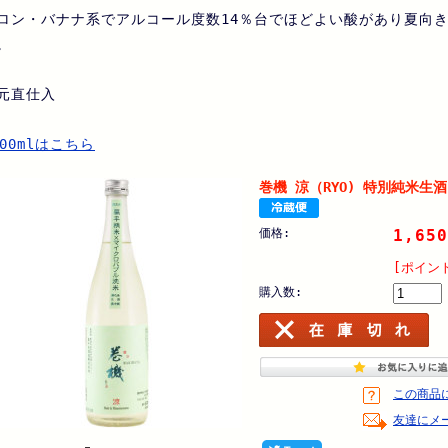
ロン・バナナ系でアルコール度数14％台でほどよい酸があり夏向
。
元直仕入
800mlはこちら
巻機 涼（RYO) 特別純米生酒
価格:
1,650
[ポイン
購入数:
この商品
友達にメ