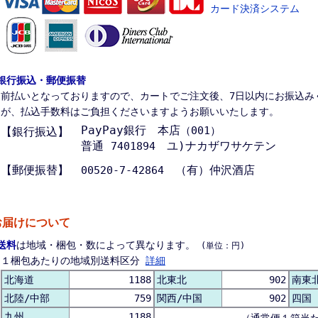
銀行振込・郵便振替
前払いとなっておりますので、カートでご注文後、7日以内にお振込み
が、払込手数料はご負担くださいますようお願いいたします。
PayPay銀行 本店
（001）
【銀行振込】
普通
ユ)ナカザワサケテン
7401894
【郵便振替】
（有）仲沢酒店
00520-7-42864
お届けについて
送料
は地域・梱包・数によって異なります。
(単位：円)
１梱包あたりの地域別送料区分
詳細
北海道
1188
北東北
902
南東
北陸/中部
759
関西/中国
902
四国
九州
1188