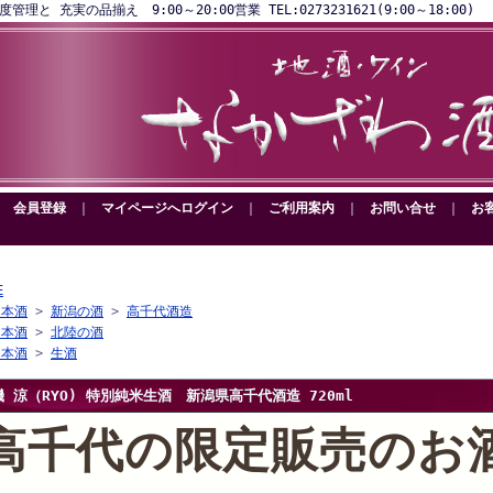
と 充実の品揃え 9:00～20:00営業 TEL:0273231621(9:00～18:00)
｜
会員登録
｜
マイページへログイン
｜
ご利用案内
｜
お問い合せ
｜
お
E
日本酒
>
新潟の酒
>
高千代酒造
日本酒
>
北陸の酒
日本酒
>
生酒
機 涼（RYO) 特別純米生酒 新潟県高千代酒造 720ml
高千代の限定販売のお