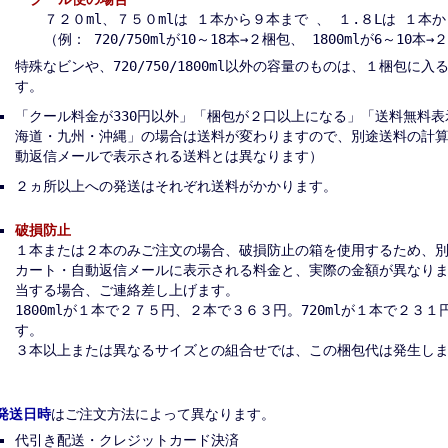
７２０ml、７５０mlは １本から９本まで 、 １.８Lは １本
（例： 720/750mlが10～18本→２梱包、 1800mlが6～10本
特殊なビンや、720/750/1800ml以外の容量のものは、１梱包に
す。
「クール料金が330円以外」「梱包が２口以上になる」「送料無料
海道・九州・沖縄」の場合は送料が変わりますので、別途送料の計
動返信メールで表示される送料とは異なります）
２ヵ所以上への発送はそれぞれ送料がかかります。
破損防止
１本または２本のみご注文の場合、破損防止の箱を使用するため、
カート・自動返信メールに表示される料金と、実際の金額が異なり
当する場合、ご連絡差し上げます。
1800mlが１本で２７５円、２本で３６３円。720mlが１本で２３
す。
３本以上または異なるサイズとの組合せでは、この梱包代は発生し
発送日時
はご注文方法によって異なります。
代引き配送・クレジットカード決済