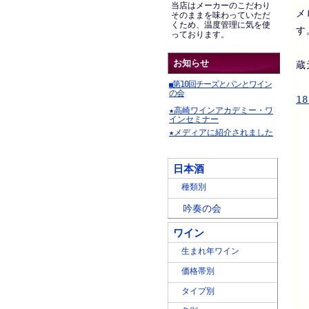
当店はメーカーのこだわり
メ
そのままを味わっていただ
くため、温度管理に気を使
す
っております。
お知らせ
蔵
第10回チーズとパンとワイン
■
の会
1
★高崎ワインアカデミー・ワ
インセミナー
★メディアに紹介されました
日本酒
種類別
吟奏の会
ワイン
生まれ年ワイン
価格帯別
タイプ別