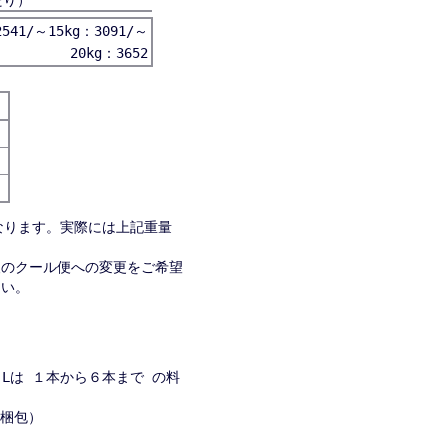
たり）
541/～15kg：3091/～
20kg：3652
なります。実際には上記重量
便のクール便への変更をご希望
さい。
８Lは １本から６本まで の料
→２梱包）