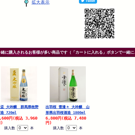
拡大表示
一緒に購入されるお客様が多い商品です（「カートに入れる」ボタンで一緒に
大盃 大吟醸 群馬県牧野
出羽桜 雪漫々 大吟醸 山
造 720ml
形県出羽桜酒造 1800ml
,600
3,960
6,800
7,480
円
(税込
円
(税込
)
円)
購入数
本
購入数
本