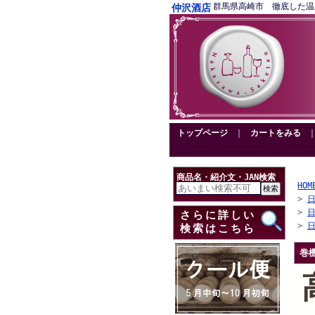
群馬県高崎市 徹底した温度管理
仲沢酒店
トップページ
｜
カートをみる
商品名・紹介文・JAN検索
HOM
>
>
さらに詳しい
>
検索はこちら
巻