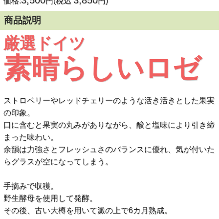
3,500
3,850
価格:
円(税込
円)
商品説明
厳選ドイツ
素晴らしいロゼ
ストロベリーやレッドチェリーのような活き活きとした果実
の印象。
口に含むと果実の丸みがありながら、酸と塩味により引き締
まった味わい。
余韻は力強さとフレッシュさのバランスに優れ、気が付いた
らグラスが空になってしまう。
手摘みで収穫。
野生酵母を使用して発酵。
その後、古い大樽を用いて澱の上で6カ月熟成。