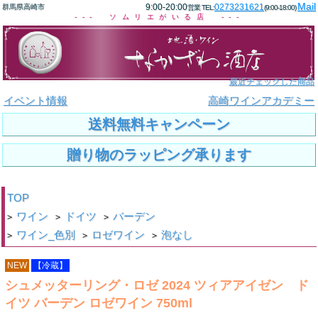
Mail
9:00-20:00
0273231621
群馬県高崎市
営業 TEL:
(9:00-18:00)
--- ソムリエがいる店 ---
最近チェックした商品
イベント情報
高崎ワインアカデミー
送料無料キャンペーン
贈り物のラッピング承ります
TOP
ワイン
ドイツ
バーデン
>
>
>
ワイン_色別
ロゼワイン
泡なし
>
>
>
NEW
【冷蔵】
シュメッターリング・ロゼ 2024 ツィアアイゼン ド
イツ バーデン ロゼワイン 750ml