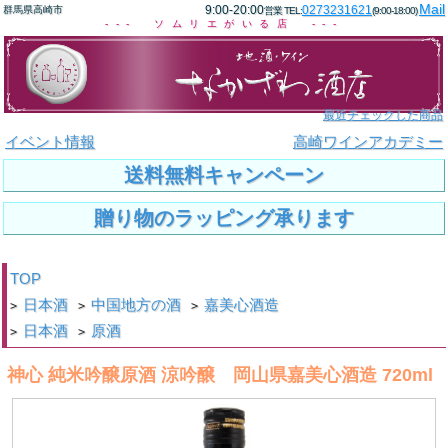
Mail
9:00-20:00
0273231621
群馬県高崎市
営業 TEL:
(9:00-18:00)
--- ソムリエがいる店 ---
最近チェックした商品
イベント情報
高崎ワインアカデミー
送料無料キャンペーン
贈り物のラッピング承ります
TOP
日本酒
中国地方の酒
嘉美心酒造
>
>
>
日本酒
原酒
>
>
神心 純米吟醸原酒 涼吟醸 岡山県嘉美心酒造 720ml