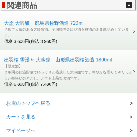
関連商品
大盃 大吟醸 群馬県牧野酒造 720ml
当店で人気のある大吟醸酒。全国鑑評会出品酒を原酒のまま瓶詰めしていま
す。
価格:3,600円(税込 3,960円)
出羽桜 雪漫々 大吟醸 山形県出羽桜酒造 1800ml
【限定酒】
２年間の低温貯蔵でゆっくりと熟成した大吟醸です。華やかな香りとキリっと
した軽快なのどごし。とても上品なお酒です。
価格:6,800円(税込 7,480円)
お店のトップへ戻る
カートを見る
マイページへ