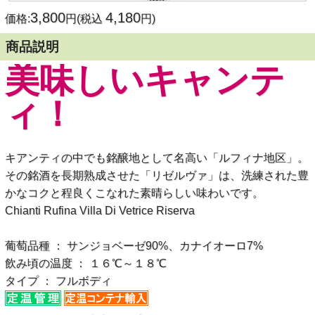
3,800
4,180
価格:
円(税込
円)
商品説明
美味しいキャンテ
ィ！
キアンティの中でも銘醸地として名高い「ルフィナ地区」。
その銘酒を長期熟成させた「リゼルヴァ」は、洗練された豊
かなコクと程良くこなれた素晴らしい味わいです。
Chianti Rufina Villa Di Vetrice Riserva
葡萄品種 ： サンジョベーゼ90%、カナイオーロ7%
飲み頃の温度 ： １６℃～１８℃
タイプ ： フルボディ