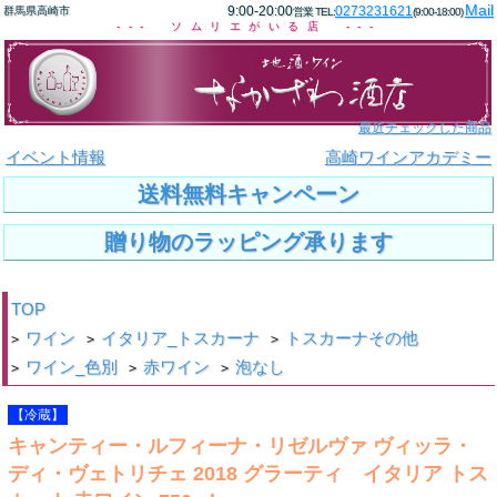
Mail
9:00-20:00
0273231621
群馬県高崎市
営業 TEL:
(9:00-18:00)
--- ソムリエがいる店 ---
最近チェックした商品
イベント情報
高崎ワインアカデミー
送料無料キャンペーン
贈り物のラッピング承ります
TOP
ワイン
イタリア_トスカーナ
トスカーナその他
>
>
>
ワイン_色別
赤ワイン
泡なし
>
>
>
【冷蔵】
キャンティー・ルフィーナ・リゼルヴァ ヴィッラ・
ディ・ヴェトリチェ 2018 グラーティ イタリア トス