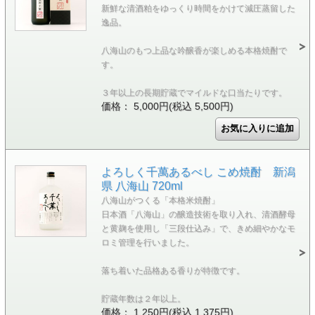
新鮮な清酒粕をゆっくり時間をかけて減圧蒸留した
逸品。
八海山のもつ上品な吟醸香が楽しめる本格焼酎で
す。
３年以上の長期貯蔵でマイルドな口当たりです。
価格： 5,000円(税込 5,500円)
よろしく千萬あるべし こめ焼酎 新潟
県 八海山 720ml
八海山がつくる「本格米焼酎」
日本酒「八海山」の醸造技術を取り入れ、清酒酵母
と黄麹を使用し「三段仕込み」で、きめ細やかなモ
ロミ管理を行いました。
落ち着いた品格ある香りが特徴です。
貯蔵年数は２年以上。
価格： 1,250円(税込 1,375円)