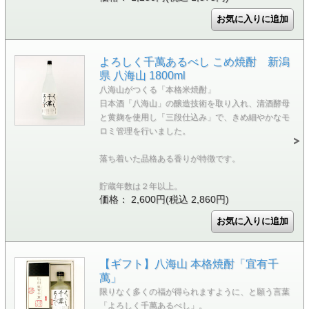
よろしく千萬あるべし こめ焼酎 新潟
県 八海山 1800ml
八海山がつくる「本格米焼酎」
日本酒「八海山」の醸造技術を取り入れ、清酒酵母
と黄麹を使用し「三段仕込み」で、きめ細やかなモ
ロミ管理を行いました。
落ち着いた品格ある香りが特徴です。
貯蔵年数は２年以上。
価格： 2,600円(税込 2,860円)
【ギフト】八海山 本格焼酎「宜有千
萬」
限りなく多くの福が得られますように、と願う言葉
「よろしく千萬あるべし」。