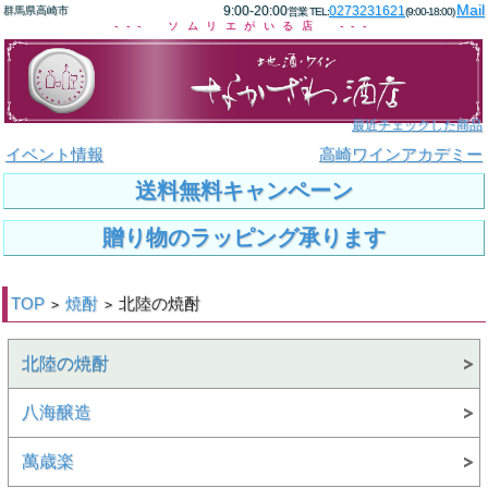
Mail
9:00-20:00
0273231621
群馬県高崎市
営業 TEL:
(9:00-18:00)
--- ソムリエがいる店 ---
最近チェックした商品
イベント情報
高崎ワインアカデミー
送料無料キャンペーン
贈り物のラッピング承ります
TOP
焼酎
北陸の焼酎
>
>
北陸の焼酎
八海醸造
萬歳楽