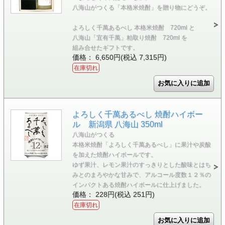
八海山がつくる「本格米焼酎」を贈り物にどうぞ。
よろしく千萬あるべし 本格米焼酎 720ml と
八海山「宜有千萬」粕取り焼酎 720ml を
組み合せたギフトです。
価格： 6,650円(税込 7,315円)
在庫切れ
よろしく千萬あるべし 焼酎ハイボー
ル 新潟県 八海山 350ml
八海山がつくる
本格米焼酎「よろしく千萬あるべし」に果汁や炭酸
を加えた焼酎ハイボールです。
ゆず果汁、レモン果汁のすっきりとした酸味とはち
みとのまろやかな甘みで、アルコール度数１２％の
インパクトある焼酎ハイボールに仕上げました。
価格： 228円(税込 251円)
在庫切れ