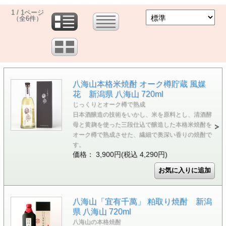
1 / 1ページ
（全6件）
八海山本格米焼酎 オーク樽貯蔵 風媒
花 新潟県 八海山 720ml
じっくりとオーク樽で熟成
日本酒醸造の技術をいかし、米を原料とし、清酒酵
母と黄麹を使った三段仕込で醸造した本格米焼酎を
オーク樽で熟成させた、繊細で奥深い香りの焼酎で
す。
価格： 3,900円(税込 4,290円)
八海山「宜有千萬」 粕取り焼酎 新潟
県 八海山 720ml
八海山の本格焼酎