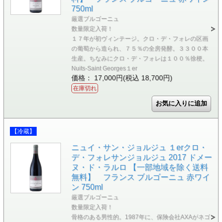
750ml
厳選ブルゴーニュ
数量限定入荷！
１７年が初ヴィンテージ。クロ・デ・フォレの区画
の葡萄から造られ、７５％の全房発酵。３３００本
生産。ちなみにクロ・デ・フォレは１００％徐梗。
Nuits-Saint Georges１er
価格： 17,000円(税込 18,700円)
在庫切れ
【冷蔵】
ニュイ・サン・ジョルジュ １erクロ・
デ・フォレサンジョルジュ 2017 ドメー
ヌ・ド・ラルロ 【一部地域を除く送料
無料】 フランス ブルゴーニュ 赤ワイ
ン 750ml
厳選ブルゴーニュ
数量限定入荷！
骨格のある男性的。1987年に、保険会社AXAがネゴ