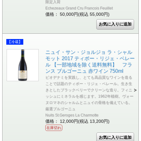
限定入荷
Echezeaux Grand Cru Francois Feuillet
価格： 50,000円(税込 55,000円)
【冷蔵】
ニュイ・サン・ジョルジョ ラ・シャル
モット 2017 ティボー・リジェ・ベレー
ル 【一部地域を除く送料無料】 フラ
ンス ブルゴーニュ 赤ワイン 750ml
ビオデナミを実践し、とても高品質なワインを造る
ことで話題のティボー・リジェ・ベレール。生き生
きとしたブラックベリーでクリーンな造り。フィニ
ッシュにミネラルを感じます。1962年植樹。ヴォー
ヌロマネのシャルムとニュイの骨格を備えている。
厳選ブルゴーニュ
Nuits St.Geroges La Charmotte
価格： 12,000円(税込 13,200円)
在庫切れ