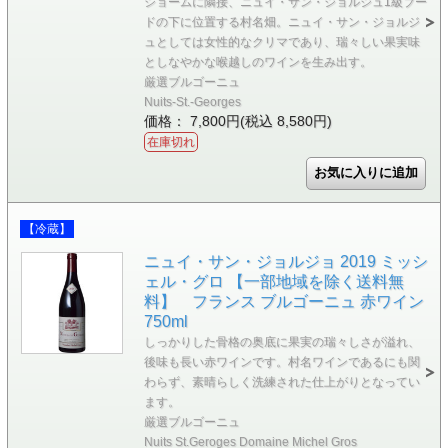
ショームに隣接、ニュイ・サン・ジョルジュ1級ブー
ドの下に位置する村名畑。ニュイ・サン・ジョルジ
ュとしては女性的なクリマであり、瑞々しい果実味
としなやかな喉越しのワインを生み出す。
厳選ブルゴーニュ
Nuits-St.-Georges
価格： 7,800円(税込 8,580円)
在庫切れ
【冷蔵】
ニュイ・サン・ジョルジョ 2019 ミッシ
ェル・グロ 【一部地域を除く送料無
料】 フランス ブルゴーニュ 赤ワイン
750ml
しっかりした骨格の奥底に果実の瑞々しさが溢れ、
後味も長い赤ワインです。村名ワインであるにも関
わらず、素晴らしく洗練された仕上がりとなってい
ます。
厳選ブルゴーニュ
Nuits St.Geroges Domaine Michel Gros