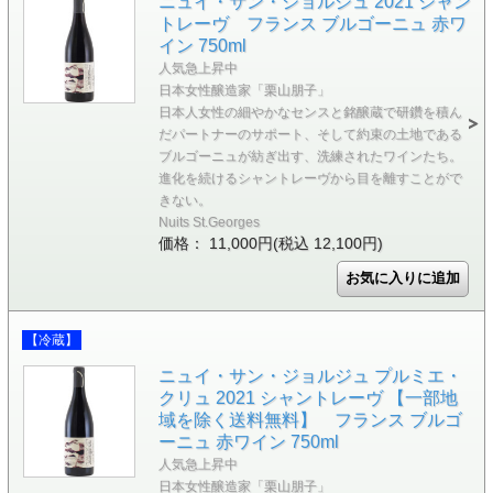
ニュイ・サン・ジョルジュ 2021 シャン
トレーヴ フランス ブルゴーニュ 赤ワ
イン 750ml
人気急上昇中
日本女性醸造家「栗山朋子」
日本人女性の細やかなセンスと銘醸蔵で研鑽を積ん
だパートナーのサポート、そして約束の土地である
ブルゴーニュが紡ぎ出す、洗練されたワインたち。
進化を続けるシャントレーヴから目を離すことがで
きない。
Nuits St.Georges
価格： 11,000円(税込 12,100円)
【冷蔵】
ニュイ・サン・ジョルジュ プルミエ・
クリュ 2021 シャントレーヴ 【一部地
域を除く送料無料】 フランス ブルゴ
ーニュ 赤ワイン 750ml
人気急上昇中
日本女性醸造家「栗山朋子」