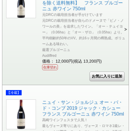
を除く送料無料】 フランス ブルゴー
ニュ 赤ワイン 750ml
元DRCの栽培担当者が手がけています
元DRCの栽培担当者が自らのドメーヌで「ピノ・ノ
ワールの美」を追求したワイン。「オー・テュイヨ
ー」（0.06ha）と「オー・ザロ」（0.05ha）より。
平均樹齢約50年のVV。約16ヶ月間の樽熟成。ボリュ
ームある味わい。
厳選ブルゴーニュ
Audiffred
価格： 12,000円(税込 13,200円)
在庫切れ
【冷蔵】
ニュイ・サン・ジョルジュ オー・バ・
ド・コンブ 2019 ジャック・カシュー
フランス ブルゴーニュ 赤ワイン 750ml
高崎ワインフェスタで人気！
最もヴォーヌ寄りにあり、ヴォーヌ・ロマネ1級レ・