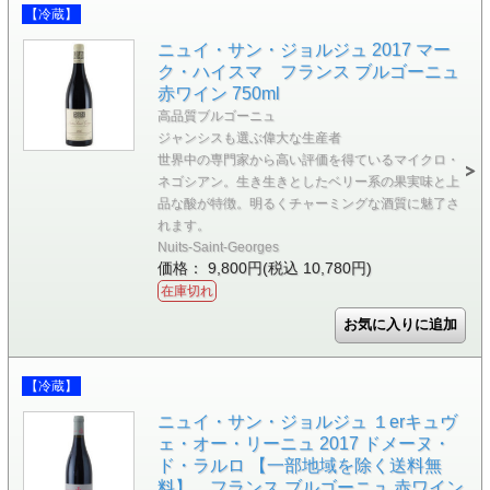
【冷蔵】
ニュイ・サン・ジョルジュ 2017 マー
ク・ハイスマ フランス ブルゴーニュ
赤ワイン 750ml
高品質ブルゴーニュ
ジャンシスも選ぶ偉大な生産者
世界中の専門家から高い評価を得ているマイクロ・
ネゴシアン。生き生きとしたベリー系の果実味と上
品な酸が特徴。明るくチャーミングな酒質に魅了さ
れます。
Nuits-Saint-Georges
価格： 9,800円(税込 10,780円)
在庫切れ
【冷蔵】
ニュイ・サン・ジョルジュ １erキュヴ
ェ・オー・リーニュ 2017 ドメーヌ・
ド・ラルロ 【一部地域を除く送料無
料】 フランス ブルゴーニュ 赤ワイン