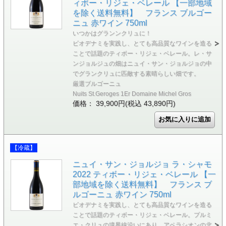
ィボー・リジェ・ベレール 【一部地域
を除く送料無料】 フランス ブルゴー
ニュ 赤ワイン 750ml
いつかはグランンクリュに！
ビオデナミを実践し、とても高品質なワインを造る
ことで話題のティボー・リジェ・ベレール。レ・サ
ンジョルジュの畑はニュイ・サン・ジョルジョの中
でグランクリュに匹敵する素晴らしい畑です。
厳選ブルゴーニュ
Nuits St.Geroges 1Er Domaine Michel Gros
価格： 39,900円(税込 43,890円)
【冷蔵】
ニュイ・サン・ジョルジョ ラ・シャモ
2022 ティボー・リジェ・ベレール 【一
部地域を除く送料無料】 フランス ブ
ルゴーニュ 赤ワイン 750ml
ビオデナミを実践し、とても高品質なワインを造る
ことで話題のティボー・リジェ・ベレール。プルミ
エ・クリュの境界線沿いにあり、アペラシオンの北