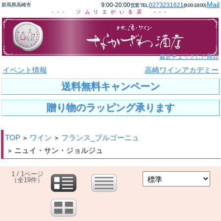
Mail
9:00-20:00
0273231621
群馬県高崎市
営業 TEL:
(9:00-18:00)
--- ソムリエがいる店 ---
最近チェックした商品
イベント情報
高崎ワインアカデミー
送料無料キャンペーン
贈り物のラッピング承ります
TOP
ワイン
フランス_ブルゴーニュ
>
>
ニュイ・サン・ジョルジュ
>
1 / 1ページ
（全19件）