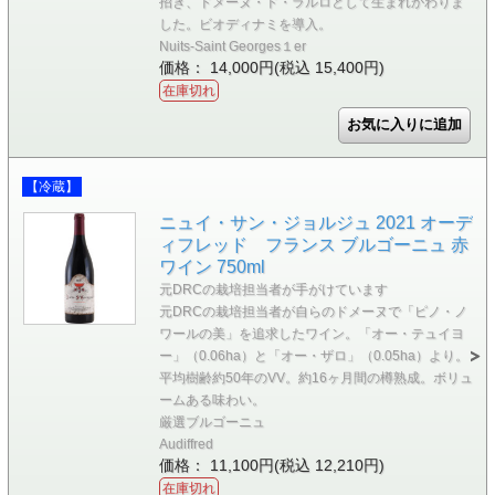
招き、ドメーヌ・ド・ラルロとして生まれかわりま
した。ビオディナミを導入。
Nuits-Saint Georges１er
価格： 14,000円(税込 15,400円)
在庫切れ
【冷蔵】
ニュイ・サン・ジョルジュ 2021 オーデ
ィフレッド フランス ブルゴーニュ 赤
ワイン 750ml
元DRCの栽培担当者が手がけています
元DRCの栽培担当者が自らのドメーヌで「ピノ・ノ
ワールの美」を追求したワイン。「オー・テュイヨ
ー」（0.06ha）と「オー・ザロ」（0.05ha）より。
平均樹齢約50年のVV。約16ヶ月間の樽熟成。ボリュ
ームある味わい。
厳選ブルゴーニュ
Audiffred
価格： 11,100円(税込 12,210円)
在庫切れ