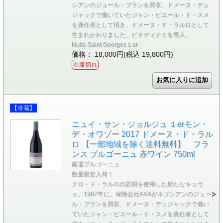
シアンのジュール・ブランを買収、ドメーヌ・デュ
ジャックで働いていたジャン・ピエール・ド・スメ
を責任者として招き、ドメーヌ・ド・ラルロとして
生まれかわりました。ビオディナミを導入。
Nuits-Saint Georges１er
価格： 18,000円(税込 19,800円)
在庫切れ
【冷蔵】
ニュイ・サン・ジョルジュ １erモン・
デ・オワゾー 2017 ドメーヌ・ド・ラル
ロ 【一部地域を除く送料無料】 フラ
ンス ブルゴーニュ 赤ワイン 750ml
厳選ブルゴーニュ
数量限定入荷！
クロ・ド・ラルロの若樹を使用した新たなキュヴ
ェ。1987年に、保険会社AXAがネゴシアンのジュー
ル・ブランを買収、ドメーヌ・デュジャックで働い
ていたジャン・ピエール・ド・スメを責任者として