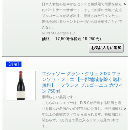
日本人女性の細やかなセンスと銘醸蔵で研鑽を積ん
だパートナーのサポート、そして約束の土地である
ブルゴーニュが紡ぎ出す、洗練されたワインたち。
進化を続けるシャントレーヴから目を離すことがで
きない。
Nuits St.Georges 1Er
価格： 17,500円(税込 19,250円)
【冷蔵】
エシェゾー グラン・クリュ 2020 フラ
ンソワ・フュエ 【一部地域を除く送料
無料】 フランス ブルゴーニュ 赤ワイ
ン 750ml
素晴らしい品質です
こちらのエシェゾーは、D.R.Cが所有する区画と通
りを挟んだ斜向かいの好立地に位置し、平均樹齢75
年以上の古樹のブドウから造られます。特級畑にも
関わらず、3万円台で手に入るファン必見の1本で
す。