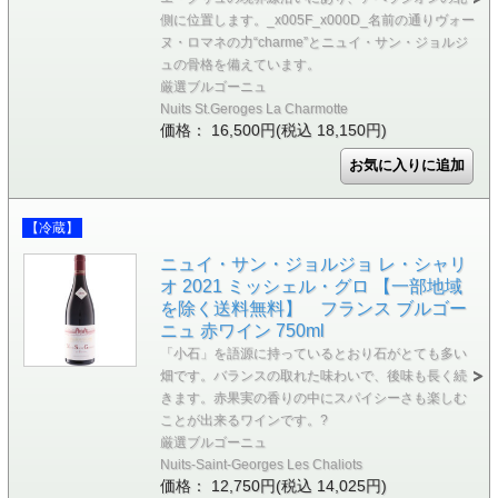
側に位置します。_x005F_x000D_名前の通りヴォー
ヌ・ロマネの力“charme”とニュイ・サン・ジョルジ
ュの骨格を備えています。
厳選ブルゴーニュ
Nuits St.Geroges La Charmotte
価格： 16,500円(税込 18,150円)
【冷蔵】
ニュイ・サン・ジョルジョ レ・シャリ
オ 2021 ミッシェル・グロ 【一部地域
を除く送料無料】 フランス ブルゴー
ニュ 赤ワイン 750ml
「小石」を語源に持っているとおり石がとても多い
畑です。バランスの取れた味わいで、後味も長く続
きます。赤果実の香りの中にスパイシーさも楽しむ
ことが出来るワインです。?
厳選ブルゴーニュ
Nuits-Saint-Georges Les Chaliots
価格： 12,750円(税込 14,025円)