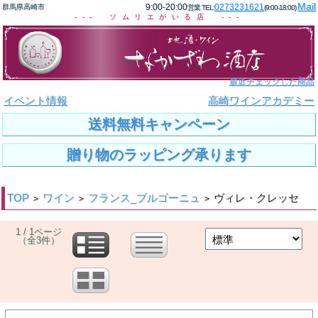
Mail
9:00-20:00
0273231621
群馬県高崎市
営業 TEL:
(9:00-18:00)
--- ソムリエがいる店 ---
最近チェックした商品
イベント情報
高崎ワインアカデミー
送料無料キャンペーン
贈り物のラッピング承ります
TOP
ワイン
フランス_ブルゴーニュ
ヴィレ・クレッセ
>
>
>
1 / 1ページ
（全3件）