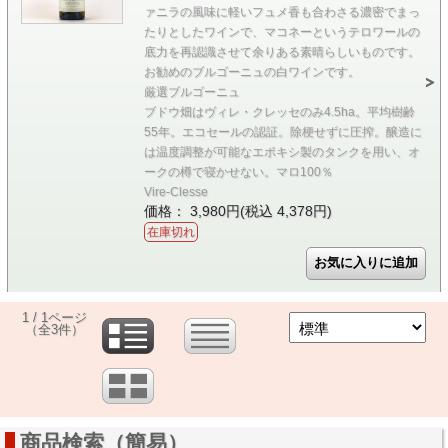
ァニラの風味に軽いフュメ香も合わさる濃密でまっ
たりとしたワインで、マコネーというテロワールの
底力を再認識させて余りある素晴らしいものです。
お勧めのブルゴーニュの白ワインです。
厳選ブルゴーニュ
ブドウ畑はヴィレ・クレッセのみ4.5ha。平均樹齢
55年。エコセールの認証。除梗せずに圧搾。醸造に
は温度調整が可能なエポキシ製のタンクを用い、オ
ークの樽で寝かせない。マロ100％
Vire-Clesse
価格： 3,980円(税込 4,378円)
在庫切れ
1 / 1ページ
（全3件）
商品検索（簡易）