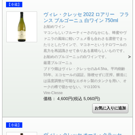
【冷蔵】
ヴィレ・クレッセ 2022 ロアリー フラ
ンス ブルゴーニュ 白ワイン 750ml
お勧めワイン
マコンらしいフルーティーさのなかにも、蜂蜜やヴ
ァニラの風味に軽いフュメ香も合わさる濃密でまっ
たりとしたワインで、マコネーというテロワールの
底力を再認識させて余りある素晴らしいものです。
お勧めのブルゴーニュの白ワインです。
厳選ブルゴーニュ
ブドウ畑はヴィレ・クレッセのみ4.5ha。平均樹齢
55年。エコセールの認証。除梗せずに圧搾。醸造に
は温度調整が可能なエポキシ製のタンクを用い、オ
ークの樽で寝かせない。マロ100％
Vire-Clesse
価格： 4,600円(税込 5,060円)
【冷蔵】
ヴィレ・クレッセ オール・クラッセ