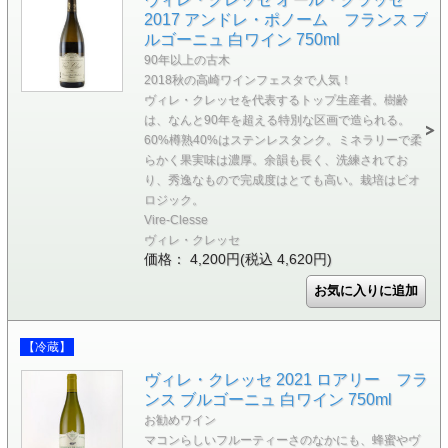
2017 アンドレ・ポノーム フランス ブ
ルゴーニュ 白ワイン 750ml
90年以上の古木
2018秋の高崎ワインフェスタで人気！
ヴィレ・クレッセを代表するトップ生産者。樹齢
は、なんと90年を超える特別な区画で造られる。
60%樽熟40%はステンレスタンク。ミネラリーで柔
らかく果実味は濃厚。余韻も長く、洗練されてお
り、秀逸なもので完成度はとても高い。栽培はビオ
ロジック。
Vire-Clesse
ヴィレ・クレッセ
価格： 4,200円(税込 4,620円)
【冷蔵】
ヴィレ・クレッセ 2021 ロアリー フラ
ンス ブルゴーニュ 白ワイン 750ml
お勧めワイン
マコンらしいフルーティーさのなかにも、蜂蜜やヴ