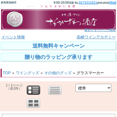
Mail
9:00-20:00
0273231621
群馬県高崎市
営業 TEL:
(9:00-18:00)
--- ソムリエがいる店 ---
最近チェックした商品
イベント情報
高崎ワインアカデミー
送料無料キャンペーン
贈り物のラッピング承ります
TOP
ワイングッズ
その他のグッズ
グラスマーカー
>
>
>
1 / 1ページ
（全2件）