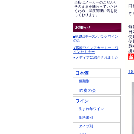
当店はメーカーのこだわり
口
そのままを味わっていただ
くため、温度管理に気を使
き
っております。
無
お知らせ
日
使
第10回チーズとパンとワイン
■
の会
使
麹
★高崎ワインアカデミー・ワ
掛
インセミナー
★メディアに紹介されました
1
日本酒
種類別
吟奏の会
ワイン
生まれ年ワイン
価格帯別
タイプ別