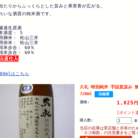
当たりからふっくらとした旨みと果実香が広がる。
れいな酒質の純米酒です。
濾過生原酒
本酒度： 5
用麹米： 松山三井
用掛米： 松山三井
精米歩合： 60％
精米歩合： 60％
800mlはこちら
久礼 特別純米 手詰直汲み 
720ml
価格:
1,825
[ポイント還
購入数:
本
当店の在庫は実店舗と共有のた
「カゴ画面」の注意書きをご覧