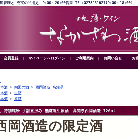
と 充実の品揃え 9:00～20:00営業 TEL:0273231621(9:00～18:00)
｜
会員登録
｜
マイページへログイン
｜
ご利用案内
｜
お問い合せ
｜
お
E
日本酒
>
四国の酒
>
西岡酒造 高知県
日本酒
>
生酒
日本酒
>
原酒
礼 特別純米 手詰直汲み 無濾過生原酒 高知県西岡酒造 720ml
西岡酒造の限定酒