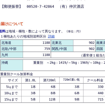
【郵便振替】
（有）仲沢酒店
00520-7-42864
お届けについて
送料
は地域・梱包・数によって異なります。
(単位：円)
１梱包あたりの地域別送料区分
詳細
北海道
1188
北東北
902
南東
北陸/中部
759
関西/中国
902
四国
九州
1188
（通常便１箱当
沖縄
重量別 ～2kg：1419/～5kg：1969/～10kg：2
重量別クール加算料金
720ml重い瓶
サイズ
酒1.8L
酒720ml
クール料金
5㎏まで
1本
4本
3本
330
10㎏まで
3本
8本
6本
440
15㎏まで
5本
12本
9本
715