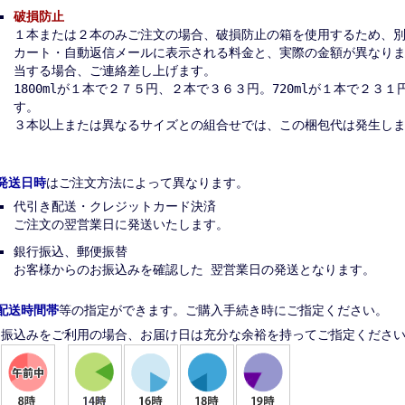
破損防止
１本または２本のみご注文の場合、破損防止の箱を使用するため、
カート・自動返信メールに表示される料金と、実際の金額が異なり
当する場合、ご連絡差し上げます。
1800mlが１本で２７５円、２本で３６３円。720mlが１本で２３
す。
３本以上または異なるサイズとの組合せでは、この梱包代は発生し
発送日時
はご注文方法によって異なります。
代引き配送・クレジットカード決済
ご注文の翌営業日に発送いたします。
銀行振込、郵便振替
お客様からのお振込みを確認した 翌営業日の発送となります。
配送時間帯
等の指定ができます。ご購入手続き時にご指定ください。
振込みをご利用の場合、お届け日は充分な余裕を持ってご指定くださ