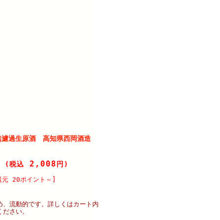
無濾過生原酒 高知県西岡酒造
2,008
円
(税込
円)
元 20ポイント～]
め、流動的です。詳しくはカート内
ください。