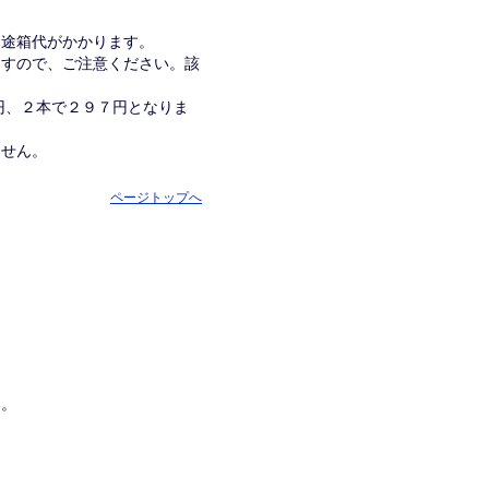
別途箱代がかかります。
ますので、ご注意ください。該
１円、２本で２９７円となりま
ません。
ページトップへ
い。