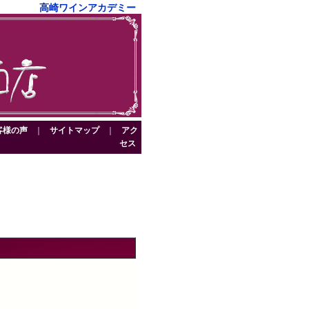
高崎ワインアカデミー
客様の声
｜
サイトマップ
｜
アク
セス