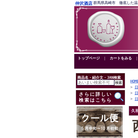
群馬県高崎市 徹底した温度管理
仲沢酒店
トップページ
｜
カートをみる
商品名・紹介文・JAN検索
HOM
>
>
さらに詳しい
>
検索はこちら
久