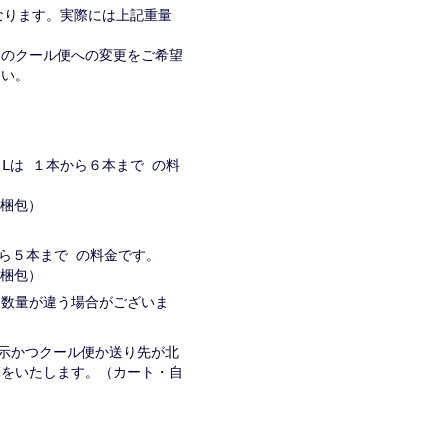
なります。実際には上記重量
便のクール便への変更をご希望
さい。
８Lは １本から６本まで の料
→２梱包）
から５本まで の料金です。
→２梱包）
入る数量が違う場合がございま
表示かつクール便か送り先が北
算をいたします。（カート・自