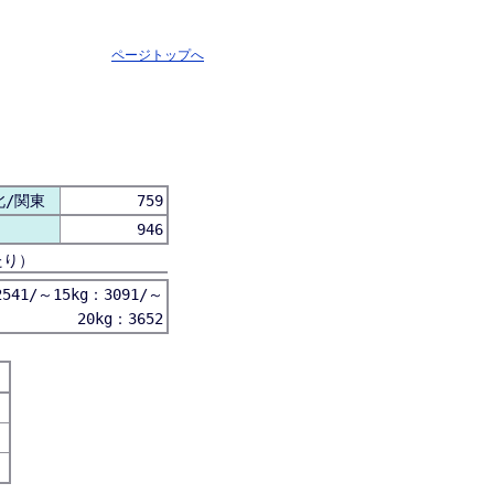
ページトップへ
北/関東
759
946
たり）
541/～15kg：3091/～
20kg：3652