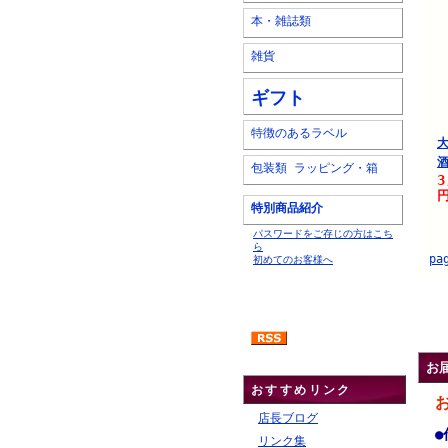
本・雑誌類
雑貨
ギフト
特徴のあるラベル
酒
包装類 ラッピング・箱
3
円
特別商品紹介
パスワードをご存じの方はこち
ら
pa
初めてのお客様へ
.
お
おすすめリンク
店長ブログ
●
リンク集