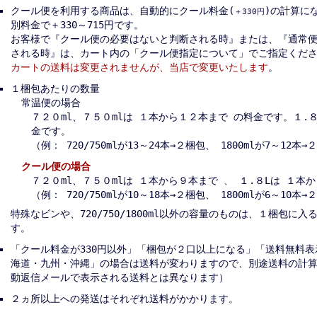
クール便を利用する商品は、自動的にクール料金(
)の計算に
＋330円
別料金で＋330～715円です。
お客様で『クール便の必要はないと判断される時』または、『通常
される時』は、カート内の「クール便指定について」でご指定くだ
カートの送料は変更されませんが、当店で変更いたします
。
１梱包あたりの数量
常温便の場合
７２０ml、７５０mlは １本から１２本まで の料金です。１.
金です。
（例： 720/750mlが13～24本→２梱包、 1800mlが7～12本
クール便の場合
７２０ml、７５０mlは １本から９本まで 、 １.８Lは １本
（例： 720/750mlが10～18本→２梱包、 1800mlが6～10本
特殊なビンや、720/750/1800ml以外の容量のものは、１梱包に
す。
「クール料金が330円以外」「梱包が２口以上になる」「送料無料
海道・九州・沖縄」の場合は送料が変わりますので、別途送料の計
動返信メールで表示される送料とは異なります）
２ヵ所以上への発送はそれぞれ送料がかかります。