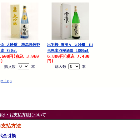
大盃 大吟醸 群馬県牧野
出羽桜 雪漫々 大吟醸 山
造 720ml
形県出羽桜酒造 1800ml
,600
3,960
6,800
7,480
円
(税込
円
(税込
)
円)
購入数
本
購入数
本
ge top
届け・お支払方法について
お支払方法
代金引換