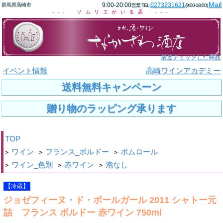
Mail
9:00-20:00
0273231621
群馬県高崎市
営業 TEL:
(9:00-18:00)
--- ソムリエがいる店 ---
最近チェックした商品
イベント情報
高崎ワインアカデミー
送料無料キャンペーン
贈り物のラッピング承ります
TOP
ワイン
フランス_ボルドー
ポムロール
>
>
>
ワイン_色別
赤ワイン
泡なし
>
>
>
【冷蔵】
ジョゼフィーヌ・ド・ボールガール 2011 シャトー元
詰 フランス ボルドー 赤ワイン 750ml