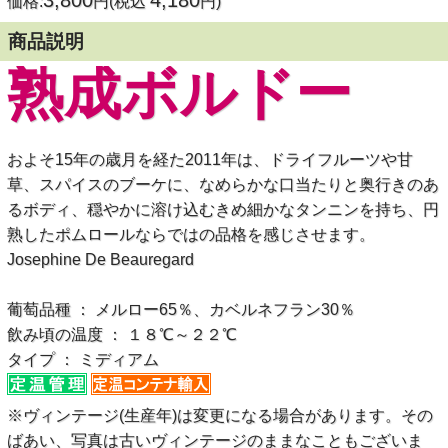
3,800
4,180
価格:
円(税込
円)
商品説明
熟成ボルドー
およそ15年の歳月を経た2011年は、ドライフルーツや甘
草、スパイスのブーケに、なめらかな口当たりと奥行きのあ
るボディ、穏やかに溶け込むきめ細かなタンニンを持ち、円
熟したポムロールならではの品格を感じさせます。
Josephine De Beauregard
葡萄品種 ： メルロー65％、カベルネフラン30％
飲み頃の温度 ： １８℃～２２℃
タイプ ： ミディアム
※ヴィンテージ(生産年)は変更になる場合があります。その
ばあい、写真は古いヴィンテージのままなこともございま