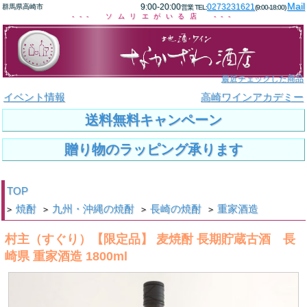
Mail
9:00-20:00
0273231621
群馬県高崎市
営業 TEL:
(9:00-18:00)
--- ソムリエがいる店 ---
最近チェックした商品
イベント情報
高崎ワインアカデミー
送料無料キャンペーン
贈り物のラッピング承ります
TOP
焼酎
九州・沖縄の焼酎
長崎の焼酎
重家酒造
>
>
>
>
村主（すぐり）【限定品】 麦焼酎 長期貯蔵古酒 長
崎県 重家酒造 1800ml