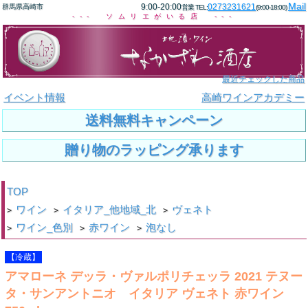
Mail
9:00-20:00
0273231621
群馬県高崎市
営業 TEL:
(9:00-18:00)
--- ソムリエがいる店 ---
最近チェックした商品
イベント情報
高崎ワインアカデミー
送料無料キャンペーン
贈り物のラッピング承ります
TOP
ワイン
イタリア_他地域_北
ヴェネト
>
>
>
ワイン_色別
赤ワイン
泡なし
>
>
>
【冷蔵】
アマローネ デッラ・ヴァルポリチェッラ 2021 テヌー
タ・サンアントニオ イタリア ヴェネト 赤ワイン