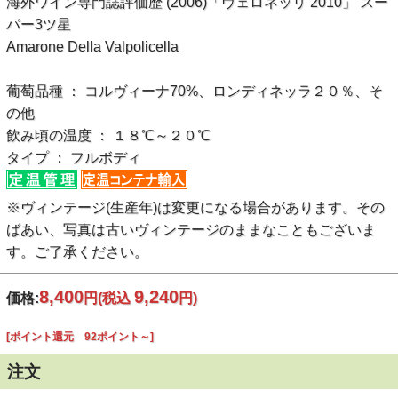
海外ワイン専門誌評価歴 (2006)「ヴェロネッリ 2010」 スー
パー3ツ星
Amarone Della Valpolicella
葡萄品種 ： コルヴィーナ70%、ロンディネッラ２０％、そ
の他
飲み頃の温度 ： １８℃～２０℃
タイプ ： フルボディ
※ヴィンテージ(生産年)は変更になる場合があります。その
ばあい、写真は古いヴィンテージのままなこともございま
す。ご了承ください。
8,400
9,240
価格:
円
(税込
円)
[ポイント還元 92ポイント～]
注文