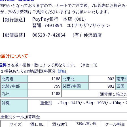
前払いとなっておりますので、カートでご注文後、7日以内にお振込み
が、払込手数料はご負担くださいますようお願いいたします。
PayPay銀行 本店
（001）
【銀行振込】
普通
ユ)ナカザワサケテン
7401894
【郵便振替】
（有）仲沢酒店
00520-7-42864
お届けについて
送料
は地域・梱包・数によって異なります。
(単位：円)
１梱包あたりの地域別送料区分
詳細
北海道
1188
北東北
902
南東
北陸/中部
759
関西/中国
902
四国
九州
1188
（通常便１箱当
沖縄
重量別 ～2kg：1419/～5kg：1969/～10kg：2
重量別クール加算料金
720ml重い瓶
サイズ
酒1.8L
酒720ml
クール料金