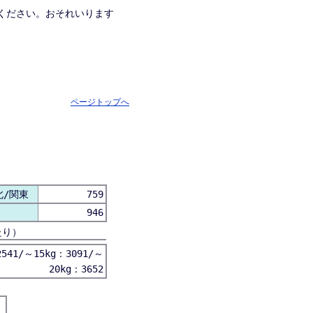
ください。おそれいります
ページトップへ
北/関東
759
946
たり）
541/～15kg：3091/～
20kg：3652