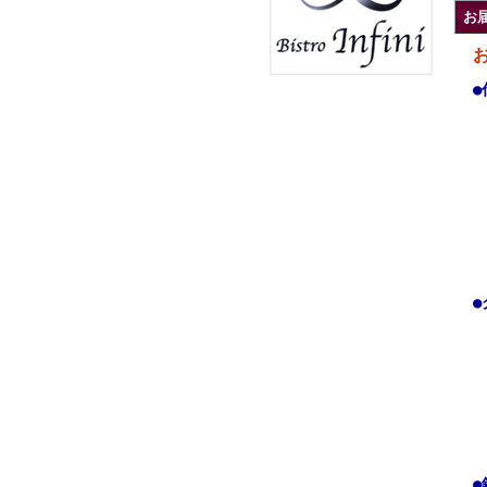
お
●
●
●