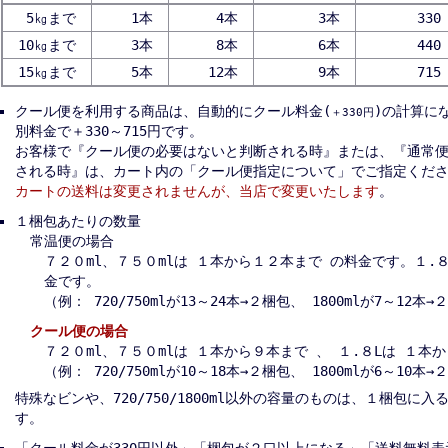
5㎏まで
1本
4本
3本
330
10㎏まで
3本
8本
6本
440
15㎏まで
5本
12本
9本
715
クール便を利用する商品は、自動的にクール料金(
)の計算に
＋330円
別料金で＋330～715円です。
お客様で『クール便の必要はないと判断される時』または、『通常
される時』は、カート内の「クール便指定について」でご指定くだ
カートの送料は変更されませんが、当店で変更いたします
。
１梱包あたりの数量
常温便の場合
７２０ml、７５０mlは １本から１２本まで の料金です。１.
金です。
（例： 720/750mlが13～24本→２梱包、 1800mlが7～12本
クール便の場合
７２０ml、７５０mlは １本から９本まで 、 １.８Lは １本
（例： 720/750mlが10～18本→２梱包、 1800mlが6～10本
特殊なビンや、720/750/1800ml以外の容量のものは、１梱包に
す。
「クール料金が330円以外」「梱包が２口以上になる」「送料無料