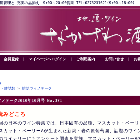
と 充実の品揃え 9:00～20:00営業 TEL:0273231621(9:00～18:00)
｜
会員登録
｜
マイページへログイン
｜
ご利用案内
｜
お問い合せ
｜
お
E
本・雑誌類
>
雑誌ヴィノテーク
ノテーク2010年10月号 No.371
読みどころ
回の日本のワイン特集では、日本固有の品種、マスカット・ベーリ
スカット・ベーリーAが生まれた新潟・岩の原葡萄園、話題のワイ
のワイナリーにもアンケート調査を実施、マスカット・ベーリーA