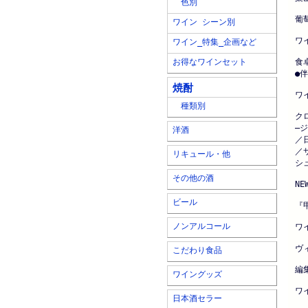
色別
葡
ワイン シーン別
ワ
ワイン_特集_企画など
お得なワインセット
食
●
焼酎
ワ
種類別
ク
―
洋酒
／
／
リキュール・他
シ
その他の酒
N
ビール
『
ノンアルコール
ワ
ヴ
こだわり食品
編
ワイングッズ
ワ
日本酒セラー