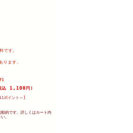
料です。
あります。
71
1,100
税込
円)
11ポイント～]
流動的です。詳しくはカート内
さい。