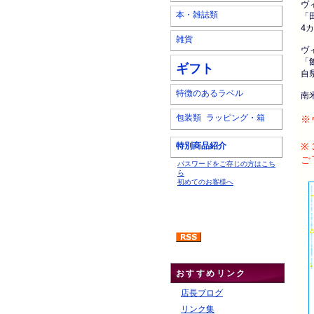
ヴ
本・雑誌類
「
4
雑貨
ヴ
「
ギフト
自
特徴のあるラベル
南
包装類 ラッピング・箱
※
特別商品紹介
※
ご
パスワードをご存じの方はこち
ら
初めてのお客様へ
おすすめリンク
店長ブログ
リンク集