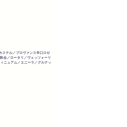
カステル／プロヴァンス辛口ロゼ
試飲会／ロータリ／ヴェッツォーリ
ティニュアム／エニーラ／グルナッ