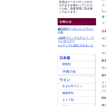
当店はメーカーのこだわり
ノ
そのままを味わっていただ
くため、温度管理に気を使
し
っております。
オ
お知らせ
ッ
第10回チーズとパンとワイン
■
日
の会
★高崎ワインアカデミー・ワ
マ
インセミナー
★メディアに紹介されました
マ
マ
日本酒
新
種類別
ウ
吟奏の会
産
ワイン
オ
生まれ年ワイン
ブ
ハ
価格帯別
田
タイプ別
葉