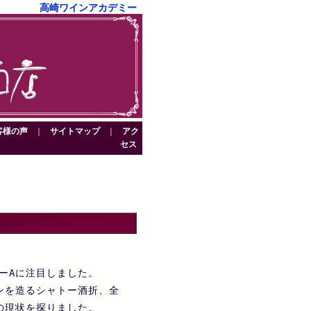
高崎ワインアカデミー
客様の声
｜
サイトマップ
｜
アク
セス
ーAに注目しました。
ンを造るシャトー酒折、全
の現状を探りました。