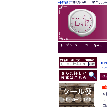
群馬県高崎市 徹底した温度管理
仲沢酒店
トップページ
｜
カートをみる
商品名・紹介文・JAN検索
HOM
>
さらに詳しい
ヴィ
検索はこちら
■
今
マ
国