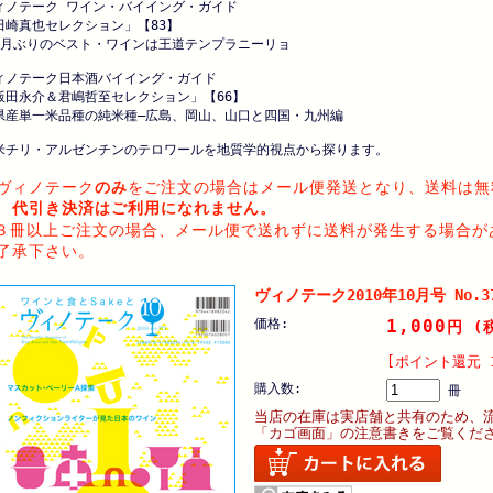
ィノテーク ワイン・バイイング・ガイド
田崎真也セレクション」【83】
カ月ぶりのベスト・ワインは王道テンプラニーリョ
ィノテーク日本酒バイイング・ガイド
飯田永介＆君嶋哲至セレクション」【66】
県産単一米品種の純米種―広島、岡山、山口と四国・九州編
米チリ・アルゼンチンのテロワールを地質学的視点から探ります。
ヴィノテーク
のみ
をご注文の場合はメール便発送となり、送料は無
代引き決済はご利用になれません。
３冊以上ご注文の場合、メール便で送れずに送料が発生する場合が
了承下さい。
ヴィノテーク2010年10月号 No.3
価格:
1,000
円
(
[ポイント還元 
購入数:
冊
当店の在庫は実店舗と共有のため、
「カゴ画面」の注意書きをご覧くだ