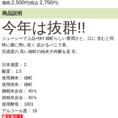
2,500
2,750
価格:
円(税込
円)
商品説明
今年は抜群!!
ジューシーで上品+快!! 雄町らしい豊潤さと、口に 含むと同
時に横に勢い良く 拡がるバニラ香。
完成度の 高い雄町の純米大吟醸を是 非。
日本酒度： 2
酸度： 1.5
使用麹米： 雄町
使用掛米： 雄町
麹精米歩合： 40％
掛精米歩合： 40％
使用酵母： 1801
アルコール度： 16