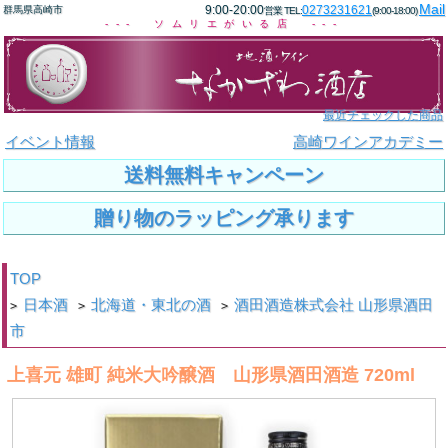
Mail
9:00-20:00
0273231621
群馬県高崎市
営業 TEL:
(9:00-18:00)
--- ソムリエがいる店 ---
最近チェックした商品
イベント情報
高崎ワインアカデミー
送料無料キャンペーン
贈り物のラッピング承ります
TOP
日本酒
北海道・東北の酒
酒田酒造株式会社 山形県酒田
>
>
>
市
上喜元 雄町 純米大吟醸酒 山形県酒田酒造 720ml