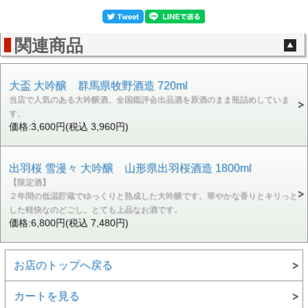
関連商品
大盃 大吟醸 群馬県牧野酒造 720ml
当店で人気のある大吟醸酒。全国鑑評会出品酒を原酒のまま瓶詰めしていま
す。
価格:3,600円(税込 3,960円)
出羽桜 雪漫々 大吟醸 山形県出羽桜酒造 1800ml
【限定酒】
２年間の低温貯蔵でゆっくりと熟成した大吟醸です。華やかな香りとキリっと
した軽快なのどごし。とても上品なお酒です。
価格:6,800円(税込 7,480円)
お店のトップへ戻る
カートを見る