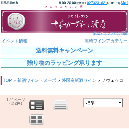
Mail
9:00-20:00
0273231621
群馬県高崎市
営業 TEL:
(9:00-18:00)
--- ソムリエがいる店 ---
最近チェックした商品
イベント情報
高崎ワインアカデミー
送料無料キャンペーン
贈り物のラッピング承ります
TOP
新酒ワイン・ヌーボ
外国産新酒ワイン
ノヴェッロ
>
>
>
1 / 1ページ
（全2件）