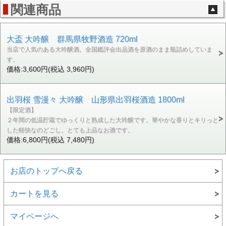
関連商品
大盃 大吟醸 群馬県牧野酒造 720ml
当店で人気のある大吟醸酒。全国鑑評会出品酒を原酒のまま瓶詰めしていま
す。
価格:3,600円(税込 3,960円)
出羽桜 雪漫々 大吟醸 山形県出羽桜酒造 1800ml
【限定酒】
２年間の低温貯蔵でゆっくりと熟成した大吟醸です。華やかな香りとキリっと
した軽快なのどごし。とても上品なお酒です。
価格:6,800円(税込 7,480円)
お店のトップへ戻る
カートを見る
マイページへ