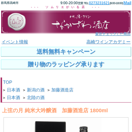
Mail
9:00-20:00
0273231621
群馬県高崎市
営業 TEL:
(9:00-18:00)
--- ソムリエがいる店 ---
最近チェックした商品
イベント情報
高崎ワインアカデミー
送料無料キャンペーン
贈り物のラッピング承ります
TOP
日本酒
新潟の酒
加藤酒造店
>
>
>
日本酒
北陸の酒
>
>
上弦の月 純米大吟醸酒 加藤酒造店 1800ml