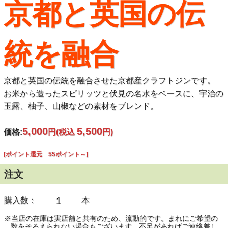
京都と英国の伝
統を融合
京都と英国の伝統を融合させた京都産クラフトジンです。
お米から造ったスピリッツと伏見の名水をベースに、宇治の
玉露、柚子、山椒などの素材をブレンド。
5,000
5,500
価格:
円
(税込
円)
[ポイント還元 55ポイント～]
注文
購入数：
本
※当店の在庫は実店舗と共有のため、流動的です。まれにご希望の
数をそろえられない場合もございます。不足があればご連絡差し