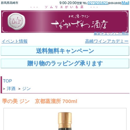
Mail
9:00-20:00
0273231621
群馬県高崎市
営業 TEL:
(9:00-18:00)
--- ソムリエがいる店 ---
最近チェックした商品
イベント情報
高崎ワインアカデミー
送料無料キャンペーン
贈り物のラッピング承ります
TOP
洋酒
ジン
>
>
季の美 ジン 京都蒸溜所 700ml