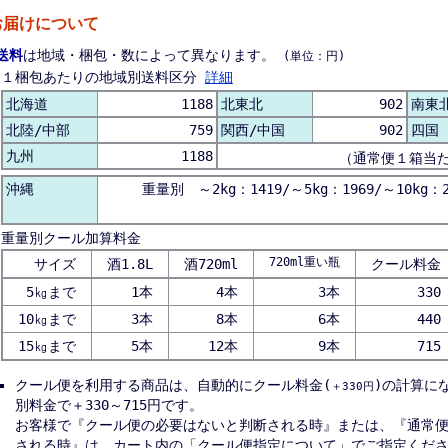
お届けについて
送料
は地域・梱包・数によって異なります。
(単位：円)
１梱包あたりの地域別送料区分
詳細
北海道
1188
北東北
902
南東
北陸/中部
759
関西/中国
902
四国
九州
1188
（通常便１箱当
沖縄
重量別 ～2kg：1419/～5kg：1969/～10kg：2
重量別クール加算料金
720ml重い瓶
サイズ
酒1.8L
酒720ml
クール料金
5㎏まで
1本
4本
3本
330
10㎏まで
3本
8本
6本
440
15㎏まで
5本
12本
9本
715
クール便を利用する商品は、自動的にクール料金(
)の計算に
＋330円
別料金で＋330～715円です。
お客様で『クール便の必要はないと判断される時』または、『通常
される時』は、カート内の「クール便指定について」でご指定くだ