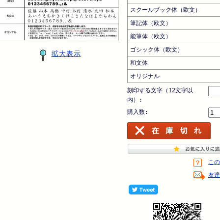
スクールブック体（欧文）
筆記体（欧文）
能筆体（欧文）
ゴシック体（欧文）
拡大表示
和文体
オリジナル
刻印する文字（12文字以
内）:
購入数:
この
友達