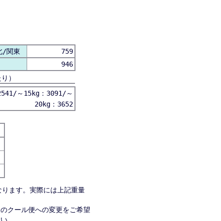
北/関東
759
946
たり）
541/～15kg：3091/～
20kg：3652
なります。実際には上記重量
便のクール便への変更をご希望
さい。