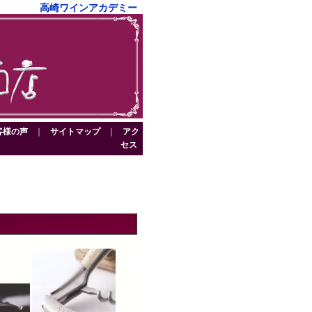
高崎ワインアカデミー
客様の声
｜
サイトマップ
｜
アク
セス