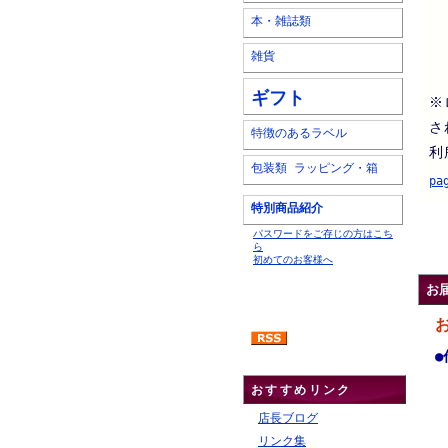
本・雑誌類
雑貨
ギフト
※
さ
特徴のあるラベル
利
包装類 ラッピング・箱
pa
特別商品紹介
.
パスワードをご存じの方はこち
ら
初めてのお客様へ
お
●
おすすめリンク
店長ブログ
リンク集