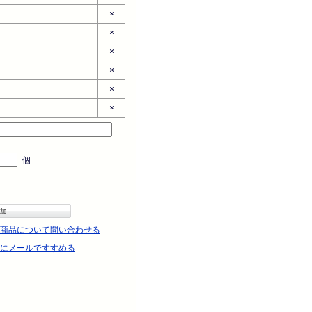
×
×
×
×
×
×
個
商品について問い合わせる
にメールですすめる