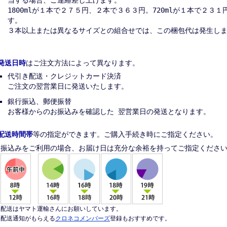
1800mlが１本で２７５円、２本で３６３円。720mlが１本で２３
す。
３本以上または異なるサイズとの組合せでは、この梱包代は発生し
発送日時
はご注文方法によって異なります。
代引き配送・クレジットカード決済
ご注文の翌営業日に発送いたします。
銀行振込、郵便振替
お客様からのお振込みを確認した 翌営業日の発送となります。
配送時間帯
等の指定ができます。ご購入手続き時にご指定ください。
振込みをご利用の場合、お届け日は充分な余裕を持ってご指定くださ
配送はヤマト運輸さんにお願いしています。
配送通知がもらえる
クロネコメンバーズ
登録もおすすめです。