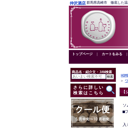
群馬県高崎市 徹底した温度管理
仲沢酒店
トップページ
｜
カートをみる
商品名・紹介文・JAN検索
HOM
>
さらに詳しい
【
検索はこちら
ソ
■
入