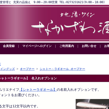
と 充実の品揃え 9:00～20:00営業 TEL:0273231621(9:00～18:00)
｜
会員登録
｜
マイページへログイン
｜
ご利用案内
｜
お問い合せ
｜
お
E
ワイングッズ
>
オープナー
>
シャトー・ラギオール オープナー
シャトーラギオール】 名入れオプション
ムリエナイフ
【シャトーラギオール】
の名前入れオプションです。
フォントをお選びください。
る文字は12文字以内です。