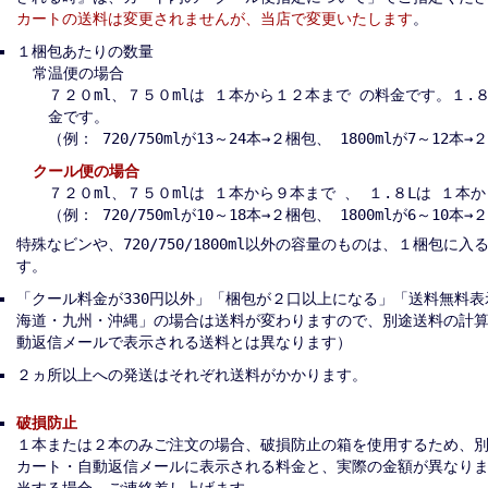
カートの送料は変更されませんが、当店で変更いたします
。
１梱包あたりの数量
常温便の場合
７２０ml、７５０mlは １本から１２本まで の料金です。１.
金です。
（例： 720/750mlが13～24本→２梱包、 1800mlが7～12本
クール便の場合
７２０ml、７５０mlは １本から９本まで 、 １.８Lは １本
（例： 720/750mlが10～18本→２梱包、 1800mlが6～10本
特殊なビンや、720/750/1800ml以外の容量のものは、１梱包に
す。
「クール料金が330円以外」「梱包が２口以上になる」「送料無料
海道・九州・沖縄」の場合は送料が変わりますので、別途送料の計
動返信メールで表示される送料とは異なります）
２ヵ所以上への発送はそれぞれ送料がかかります。
破損防止
１本または２本のみご注文の場合、破損防止の箱を使用するため、
カート・自動返信メールに表示される料金と、実際の金額が異なり
当する場合、ご連絡差し上げます。