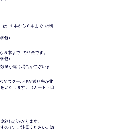
８Lは １本から６本まで の料
→２梱包）
から５本まで の料金です。
→２梱包）
入る数量が違う場合がございま
表示かつクール便か送り先が北
算をいたします。（カート・自
別途箱代がかかります。
ますので、ご注意ください。該