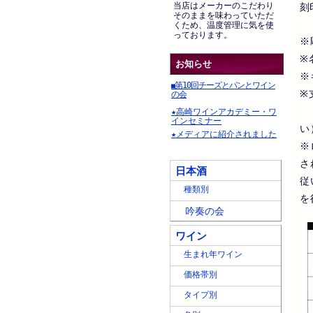
当店はメーカーのこだわり
刻
そのままを味わっていただ
くため、温度管理に気を使
っております。
※
※
お知らせ
※
第10回チーズとパンとワイン
■
※
の会
（
★高崎ワインアカデミー・ワ
インセミナー
い
★メディアに紹介されました
※
さ
日本酒
従
種類別
を
吟奏の会
ワイン
生まれ年ワイン
価格帯別
タイプ別