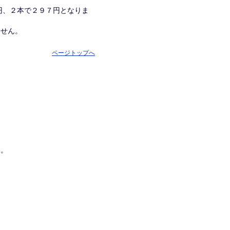
１円、２本で２９７円となりま
ません。
ページトップへ
い。