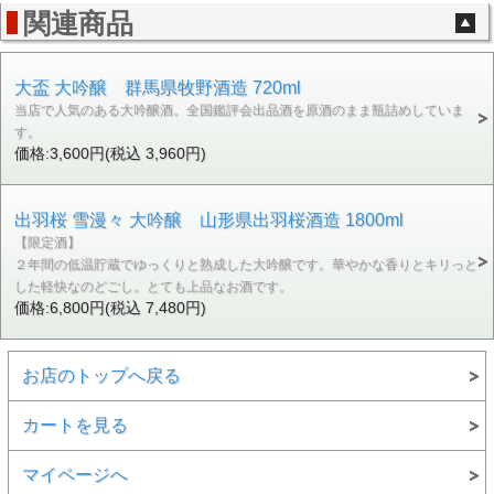
関連商品
大盃 大吟醸 群馬県牧野酒造 720ml
当店で人気のある大吟醸酒。全国鑑評会出品酒を原酒のまま瓶詰めしていま
す。
価格:3,600円(税込 3,960円)
出羽桜 雪漫々 大吟醸 山形県出羽桜酒造 1800ml
【限定酒】
２年間の低温貯蔵でゆっくりと熟成した大吟醸です。華やかな香りとキリっと
した軽快なのどごし。とても上品なお酒です。
価格:6,800円(税込 7,480円)
お店のトップへ戻る
カートを見る
マイページへ