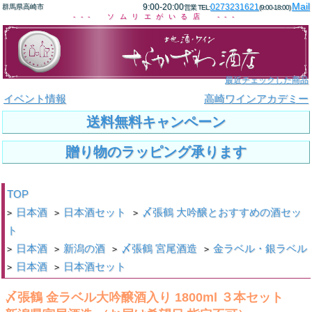
Mail
9:00-20:00
0273231621
群馬県高崎市
営業 TEL:
(9:00-18:00)
--- ソムリエがいる店 ---
最近チェックした商品
イベント情報
高崎ワインアカデミー
送料無料キャンペーン
贈り物のラッピング承ります
TOP
日本酒
日本酒セット
〆張鶴 大吟醸とおすすめの酒セッ
>
>
>
ト
日本酒
新潟の酒
〆張鶴 宮尾酒造
金ラベル・銀ラベル
>
>
>
>
日本酒
日本酒セット
>
>
〆張鶴 金ラベル大吟醸酒入り 1800ml ３本セット