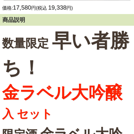
17,580
19,338
価格:
円(税込
円)
商品説明
早い者勝
数量限定
ち！
金ラベル大吟醸
入 セット
金ラベル大吟