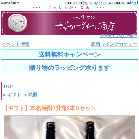
Mail
9:00-20:00
0273231621
群馬県高崎市
営業 TEL:
(9:00-18:00)
--- ソムリエがいる店 ---
最近チェックした商品
イベント情報
高崎ワインアカデミー
送料無料キャンペーン
贈り物のラッピング承ります
TOP
ギフト
焼酎
>
>
【ギフト】本格焼酎1升瓶2本Dセット