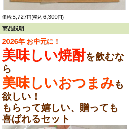
5,727
6,300
価格:
円(税込
円)
商品説明
2026
年
お中元に！
美味しい焼酎
を飲むな
ら
美味しいおつまみ
も
欲しい！
もらって嬉しい、贈っても
喜ばれるセット