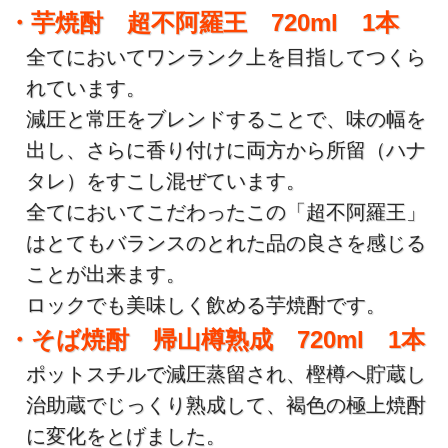
・芋焼酎 超不阿羅王 720ml 1本
全てにおいてワンランク上を目指してつくら
れています。
減圧と常圧をブレンドすることで、味の幅を
出し、さらに香り付けに両方から所留（ハナ
タレ）をすこし混ぜています。
全てにおいてこだわったこの「超不阿羅王」
はとてもバランスのとれた品の良さを感じる
ことが出来ます。
ロックでも美味しく飲める芋焼酎です。
・そば焼酎 帰山樽熟成 720ml 1本
ポットスチルで減圧蒸留され、樫樽へ貯蔵し
治助蔵でじっくり熟成して、褐色の極上焼酎
に変化をとげました。