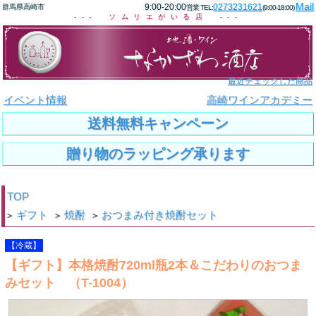
Mail
9:00-20:00
0273231621
群馬県高崎市
営業 TEL:
(9:00-18:00)
--- ソムリエがいる店 ---
最近チェックした商品
イベント情報
高崎ワインアカデミー
送料無料キャンペーン
贈り物のラッピング承ります
TOP
ギフト
焼酎
おつまみ付き焼酎セット
>
>
>
【冷蔵】
【ギフト】本格焼酎720ml瓶2本＆こだわりのおつま
みセット （T-1004）