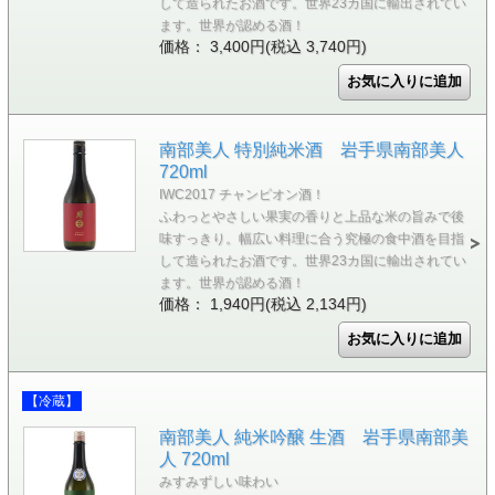
して造られたお酒です。世界23カ国に輸出されてい
ます。世界が認める酒！
価格： 3,400円(税込 3,740円)
南部美人 特別純米酒 岩手県南部美人
720ml
IWC2017 チャンピオン酒！
ふわっとやさしい果実の香りと上品な米の旨みで後
味すっきり。幅広い料理に合う究極の食中酒を目指
して造られたお酒です。世界23カ国に輸出されてい
ます。世界が認める酒！
価格： 1,940円(税込 2,134円)
【冷蔵】
南部美人 純米吟醸 生酒 岩手県南部美
人 720ml
みすみずしい味わい