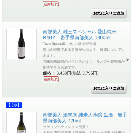
在庫切れ
南部美人 雄三スペシャル 愛山純米
R4BY 岩手県南部美人 1800ml
Yuzo Specialについに愛山が登場
愛山の特徴である甘味が心地よく、綺麗にキレてい
きます。
甘味旨味酸味のバランスがよく、食との相乗効果が
期待できるお酒です。
価格： 3,450円(税込 3,795円)
在庫切れ
【冷蔵】
南部美人 酒未来 純米大吟醸 生酒 岩手
県南部美人 720ml
サケコンペティション受賞！
山形の酒造好適米「酒未来」を使った純米大吟醸の