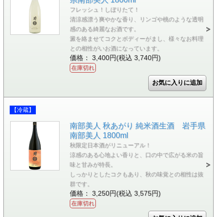
フレッシュ！しぼりたて！
清涼感漂う爽やかな香り、リンゴや桃のような透明
感のある綺麗なお酒です。
澱を絡ませてコクとボディーがまし、様々なお料理
との相性がいお酒になっています。
価格： 3,400円(税込 3,740円)
在庫切れ
【冷蔵】
南部美人 秋あがり 純米酒生酒 岩手県
南部美人 1800ml
秋限定日本酒がリニューアル！
涼感のある心地よい香りと、口の中で広がる米の旨
味と甘みが特長。
しっかりとしたコクもあり、秋の味覚との相性は抜
群です。
価格： 3,250円(税込 3,575円)
在庫切れ