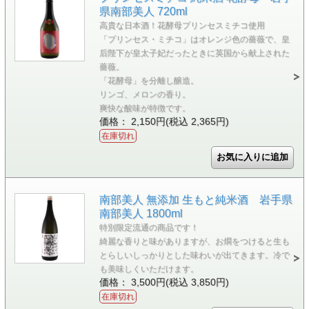
県南部美人 720ml
高貴な日本酒！花酵母プリンセスミチコ使用
「プリンセス・ミチコ」はオレンジ色の薔薇で、皇
后陛下が皇太子妃だったときに英国から献上された
薔薇。
「花酵母」を分離し醸造。
リンゴ、メロンの香り。
爽快な酸味が特徴です。
価格： 2,150円(税込 2,365円)
在庫切れ
南部美人 無添加 生もと純米酒 岩手県
南部美人 1800ml
特別限定流通の商品です！
綺麗な香りと味がありますが、お燗をつけると生も
とらしいしっかりとした味わいが出てきます。冷で
も美味しくいただけます。
価格： 3,500円(税込 3,850円)
在庫切れ