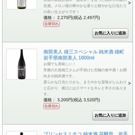
生酒。メロン様の華やかな香りと軽やかな口当たり
の良い仕上がりです！
価格： 2,270円(税込 2,497円)
在庫切れ
南部美人 雄三スペシャル 純米酒 雄町
岩手県南部美人 1800ml
お燗でも美味しい！
常務の久慈雄三さんが手掛けた究極の食中酒！お燗
向きの純米酒です。
柔らかな口当たりから、まろやかな旨味がじんわり
と広がり、後口にはスマートなキレと辛さがありま
す。
価格： 3,200円(税込 3,520円)
在庫切れ
プリンセスミチコ 純米酒 花酵母 岩手