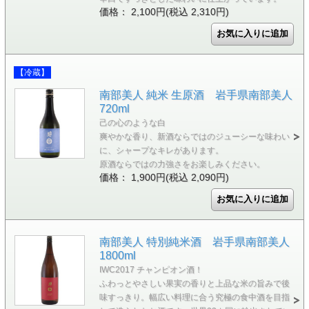
価格： 2,100円(税込 2,310円)
【冷蔵】
南部美人 純米 生原酒 岩手県南部美人
720ml
己の心のような白
爽やかな香り、新酒ならではのジューシーな味わい
に、シャープなキレがあります。
原酒ならではの力強さをお楽しみください。
価格： 1,900円(税込 2,090円)
南部美人 特別純米酒 岩手県南部美人
1800ml
IWC2017 チャンピオン酒！
ふわっとやさしい果実の香りと上品な米の旨みで後
味すっきり。幅広い料理に合う究極の食中酒を目指