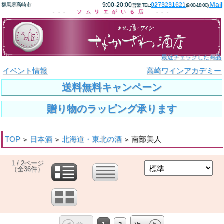
Mail
9:00-20:00
0273231621
群馬県高崎市
営業 TEL:
(9:00-18:00)
--- ソムリエがいる店 ---
最近チェックした商品
イベント情報
高崎ワインアカデミー
送料無料キャンペーン
贈り物のラッピング承ります
TOP
日本酒
北海道・東北の酒
南部美人
>
>
>
1 / 2ページ
（全36件）