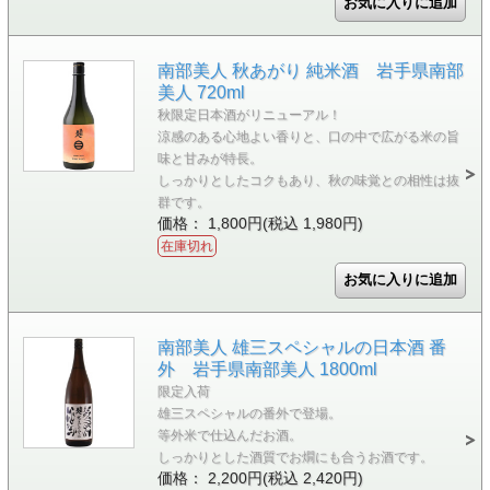
南部美人 秋あがり 純米酒 岩手県南部
美人 720ml
秋限定日本酒がリニューアル！
涼感のある心地よい香りと、口の中で広がる米の旨
味と甘みが特長。
しっかりとしたコクもあり、秋の味覚との相性は抜
群です。
価格： 1,800円(税込 1,980円)
在庫切れ
南部美人 雄三スペシャルの日本酒 番
外 岩手県南部美人 1800ml
限定入荷
雄三スペシャルの番外で登場。
等外米で仕込んだお酒。
しっかりとした酒質でお燗にも合うお酒です。
価格： 2,200円(税込 2,420円)