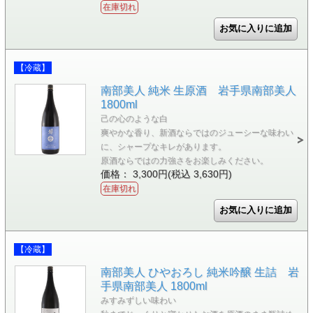
在庫切れ
【冷蔵】
南部美人 純米 生原酒 岩手県南部美人
1800ml
己の心のような白
爽やかな香り、新酒ならではのジューシーな味わい
に、シャープなキレがあります。
原酒ならではの力強さをお楽しみください。
価格： 3,300円(税込 3,630円)
在庫切れ
【冷蔵】
南部美人 ひやおろし 純米吟醸 生詰 岩
手県南部美人 1800ml
みすみずしい味わい