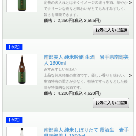
定番の火入れとは全くイメージの違う生酒。華やか
でクリーンな香りと味わいがとてもみずみずしく、
旨さを堪能できます。
価格： 2,350円(税込 2,585円)
【冷蔵】
南部美人 純米吟醸 生酒 岩手県南部美
人 1800ml
みすみずしい味わい
上品な純米吟醸の生酒です。優しい香りと味わい、
生酒特有の重さが少なく、軽快ですっきりとした後
味が特徴的なお酒です。
価格： 4,200円(税込 4,620円)
【冷蔵】
南部美人 純米しぼりたて 霞酒生 岩手
県南部美人 1800ml