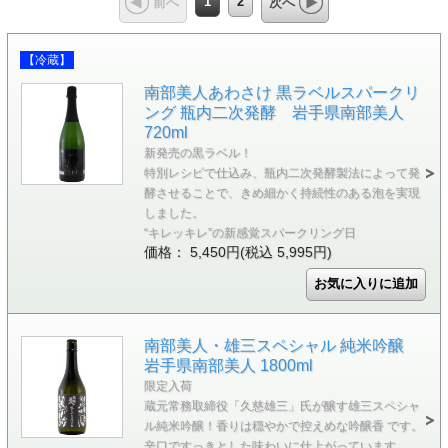
1
2
前へ
次へ
【冷蔵】
南部美人あわさけ 黒ラベルスパークリ
ング 瓶内二次発酵 岩手県南部美人
720ml
新発売の黒ラベル！
特別レシピで仕込み、瓶内二次発酵製法によって発
酵させることで、きめ細かく持続性のある泡を実現
しました。
“キレッキレ”の新感覚スパークリング日
価格： 5,450円(税込 5,995円)
南部美人・雄三スペシャル 純米吟醸
岩手県南部美人 1800ml
限定入荷
蔵元常務取締役「久慈雄三」氏が醸す雄三スペシャ
ル純米吟醸！香りは穏やかで控えめな吟醸香 です。
辛口ですっきとした味わいに仕上がっています。