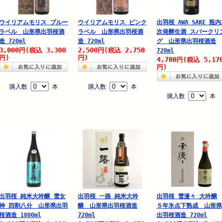
ウイリアムモリス ブルー
ウイリアムモリス ピンク
出羽桜 AWA SAKE 瓶内
ラベル 山形県出羽桜酒
ラベル 山形県出羽桜酒
次発酵生酒 スパークリ
造 720ml
造 720ml
グ 山形県出羽桜酒造
3,000
3,300
2,500
2,750
円
(税込
円
(税込
720ml
円)
円)
4,700
5,17
円
(税込
円)
購入数
本
購入数
本
購入数
本
出羽桜 純米大吟醸 雪女
出羽桜 一路 純米大吟
出羽桜 雪漫々 大吟醸
神 四割八分 山形県出羽
醸 山形県出羽桜酒造
５年氷点下熟成 山形県
桜酒造 1800ml
720ml
出羽桜酒造 720ml