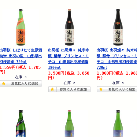
出羽桜 しぼりたて生原酒
出羽桜 出羽燦々 純米吟
出羽桜 出羽燦々 純米
純米 出羽の里 山形県出
醸 酵母 プリンセス・ミ
醸 酵母 プリンセス・
羽桜酒造 720ml
チコ 山形県出羽桜酒造
チコ 山形県出羽桜酒造
1,550
1,705
円
(税込
1800ml
720ml
円)
3,500
3,850
1,800
1,98
円
(税込
円
(税込
在庫 ×
円)
円)
在庫 ×
在庫 ×