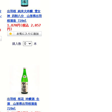
2
出羽桜 純米大吟醸 雪女
ン
神 四割八分 山形県出羽
桜酒造 720ml
1,870
2,057
円
(税込
円)
0
購入数
本
出羽桜 桜花 吟醸酒 生
酒 山形県出羽桜酒造
720ml