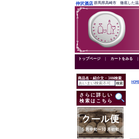
群馬県高崎市 徹底した温度管理
仲沢酒店
トップページ
｜
カートをみる
商品名・紹介文・JAN検索
HOM
さらに詳しい
検索はこちら