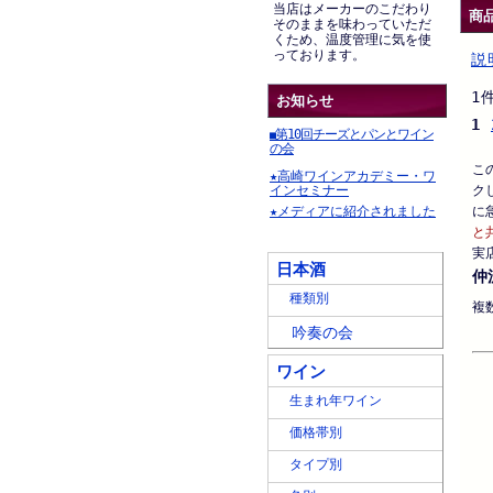
当店はメーカーのこだわり
商
そのままを味わっていただ
くため、温度管理に気を使
っております。
説
1
お知らせ
1
第10回チーズとパンとワイン
■
の会
こ
★高崎ワインアカデミー・ワ
インセミナー
ク
★メディアに紹介されました
に
と
実
日本酒
仲
種類別
複
吟奏の会
ワイン
生まれ年ワイン
価格帯別
タイプ別