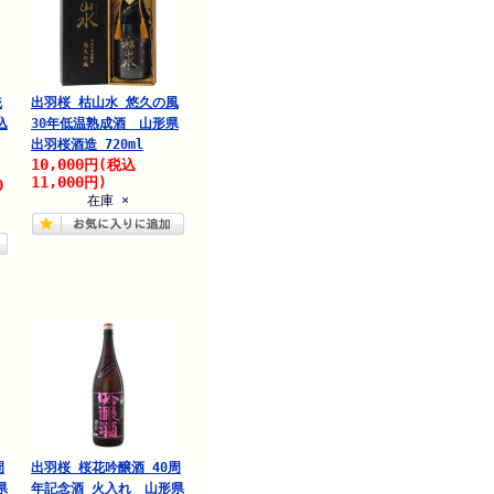
統
出羽桜 枯山水 悠久の風
込
30年低温熟成酒 山形県
出羽桜酒造 720ml
10,000
円
(税込
11,000
円)
0
在庫 ×
周
出羽桜 桜花吟醸酒 40周
県
年記念酒 火入れ 山形県