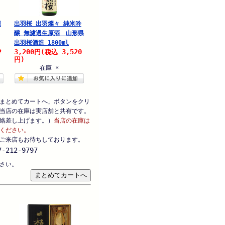
醸
出羽桜 出羽燦々 純米吟
醸 無濾過生原酒 山形県
出羽桜酒造 1800ml
2
3,200
3,520
円
(税込
円)
在庫 ×
まとめてカートへ」ボタンをクリ
当店の在庫は実店舗と共有です。
絡差し上げます。）
当店の在庫は
ください。
ご来店もお待ちしております。
-212-9797
さい。