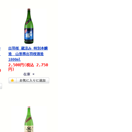
吟
出羽桜 蔵涼み 特別本醸
ミ
造 山形県出羽桜酒造
1800ml
2,500
2,750
円
(税込
円)
0
在庫 ×