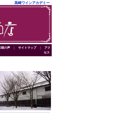
高崎ワインアカデミー
客様の声
｜
サイトマップ
｜
アク
セス