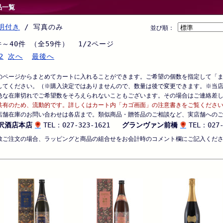
品一覧
明付き
/ 写真のみ
並び順：
件～40件 （全59件） 1/2ページ
2
次へ
最後へ
のページからまとめてカートに入れることができます。ご希望の個数を指定して「
してください。（※購入決定ではありませんので、数量は後で変更できます。※当
急な在庫切れでご希望数をそろえられないこともございます。その場合はご連絡差
共有のため、流動的です。詳しくはカート内「カゴ画面」の注意書きをご覧くださ
店舗在庫のお問い合わせは各店まで。類似商品・贈答品のご相談など、実店舗への
沢酒店本店
TEL：027-323-1621
グランヴァン前橋
TEL：027-
数ご注文の場合、ラッピングと商品の組合せをお会計時のコメント欄にご記入くだ