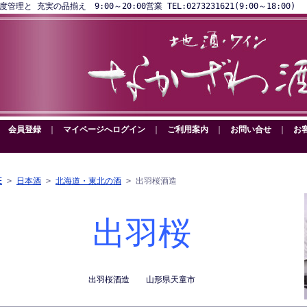
と 充実の品揃え 9:00～20:00営業 TEL:0273231621(9:00～18:00)
｜
会員登録
｜
マイページへログイン
｜
ご利用案内
｜
お問い合せ
｜
お
E
>
日本酒
>
北海道・東北の酒
> 出羽桜酒造
出羽桜
出羽桜酒造 山形県天童市