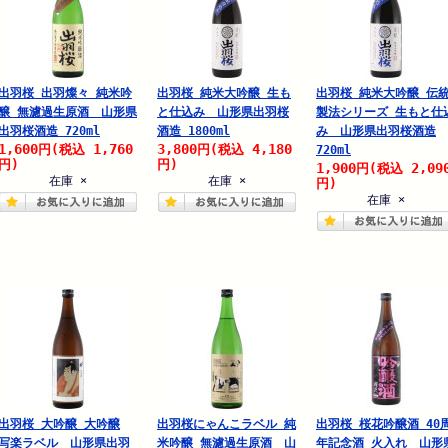
出羽桜 出羽燦々 純米吟
出羽桜 純米大吟醸 生も
出羽桜 純米大吟醸 伝
醸 無濾過生原酒 山形県
と仕込み 山形県出羽桜
製法シリーズ 生もと仕
出羽桜酒造 720ml
酒造 1800ml
み 山形県出羽桜酒造
1,600
1,760
3,800
4,180
円
(税込
円
(税込
720ml
円)
円)
1,900
2,09
円
(税込
在庫 ×
在庫 ×
円)
在庫 ×
出羽桜 大吟醸 大吟醸
出羽桜にゃんこラベル 純
出羽桜 桜花吟醸酒 40
写楽ラベル 山形県出羽
米吟醸 無濾過生原酒 山
年記念酒 火入れ 山形