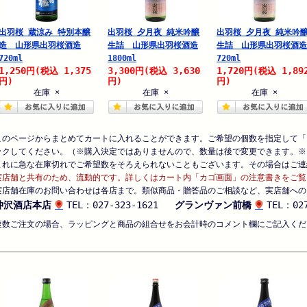
出羽桜 蔵涼み 特別本醸
出羽桜 夕月夜 純米吟醸
出羽桜 夕月夜 純米吟
造 山形県出羽桜酒造
生詰 山形県出羽桜酒造
生詰 山形県出羽桜酒造
720ml
1800ml
720ml
1,250
1,375
3,300
3,630
1,720
1,89
円
(税込
円
(税込
円
(税込
円)
円)
円)
在庫 ×
在庫 ×
在庫 ×
このページからまとめてカートに入れることができます。ご希望の個数を指定して「
ックしてください。（※購入決定ではありませんので、数量は後で変更できます。※
まれに急な在庫切れでご希望数をそろえられないこともございます。その場合はご連
実店舗と共有のため、流動的です。詳しくはカート内「カゴ画面」の注意書きをご覧
実店舗在庫のお問い合わせは各店まで。類似商品・贈答品のご相談など、実店舗への
仲沢酒店本店
TEL：027-323-1621
グランヴァン前橋
TEL：027
複数ご注文の場合、ラッピングと商品の組合せをお会計時のコメント欄にご記入くだ