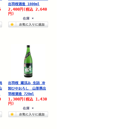
出羽桜酒造 1800ml
5
2,400
2,640
円
(税込
円)
在庫 ×
純
出羽桜 蔵涼み 生詰 冷
山
卸ひやおろし 山形県出
l
羽桜酒造 720ml
0
1,300
1,430
円
(税込
円)
在庫 ×