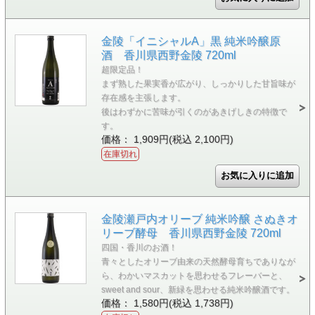
金陵「イニシャルA」黒 純米吟醸原
酒 香川県西野金陵 720ml
超限定品！
まず熟した果実香が広がり、しっかりした甘旨味が
存在感を主張します。
後はわずかに苦味が引くのがあきげしきの特徴で
す。
価格： 1,909円(税込 2,100円)
在庫切れ
金陵瀬戸内オリーブ 純米吟醸 さぬきオ
リーブ酵母 香川県西野金陵 720ml
四国・香川のお酒！
青々としたオリーブ由来の天然酵母育ちでありなが
ら、わかいマスカットを思わせるフレーバーと、
sweet and sour、新緑を思わせる純米吟醸酒です。
価格： 1,580円(税込 1,738円)