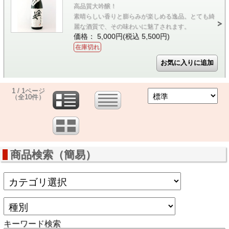
高品質大吟醸！
素晴らしい香りと膨らみが楽しめる逸品。とても綺
麗な酒質で、その味わいに魅了されます。
価格： 5,000円(税込 5,500円)
在庫切れ
1 / 1ページ
（全10件）
商品検索（簡易）
キーワード検索