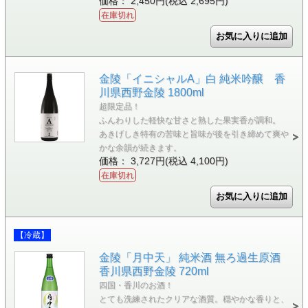
価格： 2,450円(税込 2,695円)
在庫切れ
金陵「イニシャルA」白 純米吟醸 香
川県西野金陵 1800ml
超限定品！
ふんわりした軽快な甘さと熟した果実香が調和。
あきげしき特有の苦味と旨味が後を引き締めて爽や
かな余韻が続きます。
価格： 3,727円(税込 4,100円)
在庫切れ
【冷蔵】
金陵「月中天」 純米酒 無ろ過生原酒
香川県西野金陵 720ml
四国・香川のお酒！
とても洗練されたクリアな酒質。穏やかな香りと、