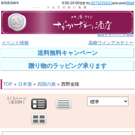
Mail
9:00-20:00
0273231621
群馬県高崎市
営業 TEL:
(9:00-18:00)
--- ソムリエがいる店 ---
最近チェックした商品
イベント情報
高崎ワインアカデミー
送料無料キャンペーン
贈り物のラッピング承ります
TOP
日本酒
四国の酒
西野金陵
>
>
>
1 / 1ページ
（全10件）