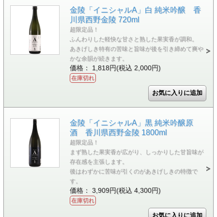
金陵「イニシャルA」白 純米吟醸 香
川県西野金陵 720ml
超限定品！
ふんわりした軽快な甘さと熟した果実香が調和。
あきげしき特有の苦味と旨味が後を引き締めて爽や
かな余韻が続きます。
価格： 1,818円(税込 2,000円)
在庫切れ
金陵「イニシャルA」黒 純米吟醸原
酒 香川県西野金陵 1800ml
超限定品！
まず熟した果実香が広がり、しっかりした甘旨味が
存在感を主張します。
後はわずかに苦味が引くのがあきげしきの特徴で
す。
価格： 3,909円(税込 4,300円)
在庫切れ