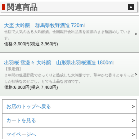
関連商品
大盃 大吟醸 群馬県牧野酒造 720ml
当店で人気のある大吟醸酒。全国鑑評会出品酒を原酒のまま瓶詰めしていま
す。
価格:3,600円(税込 3,960円)
出羽桜 雪漫々 大吟醸 山形県出羽桜酒造 1800ml
【限定酒】
２年間の低温貯蔵でゆっくりと熟成した大吟醸です。華やかな香りとキリっと
した軽快なのどごし。とても上品なお酒です。
価格:6,800円(税込 7,480円)
お店のトップへ戻る
カートを見る
マイページへ