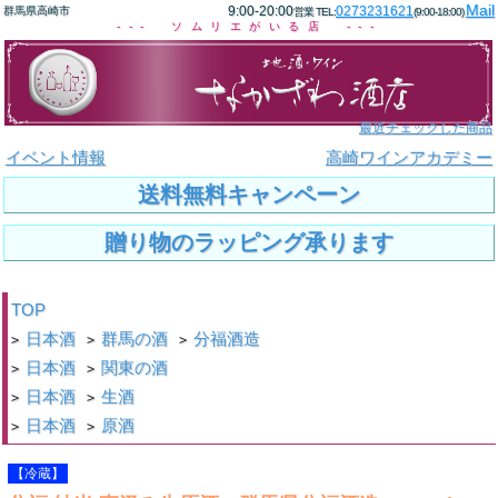
Mail
9:00-20:00
0273231621
群馬県高崎市
営業 TEL:
(9:00-18:00)
--- ソムリエがいる店 ---
最近チェックした商品
イベント情報
高崎ワインアカデミー
送料無料キャンペーン
贈り物のラッピング承ります
TOP
日本酒
群馬の酒
分福酒造
>
>
>
日本酒
関東の酒
>
>
日本酒
生酒
>
>
日本酒
原酒
>
>
【冷蔵】