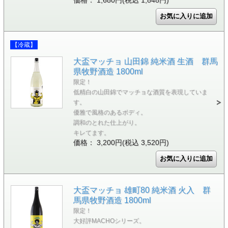
価格： 1,680円(税込 1,848円)
【冷蔵】
大盃マッチョ 山田錦 純米酒 生酒 群馬
県牧野酒造 1800ml
限定！
低精白の山田錦でマッチョな酒質を表現していま
す。
優雅で風格のあるボディ。
調和のとれた仕上がり。
キレてます。
価格： 3,200円(税込 3,520円)
大盃マッチョ 雄町80 純米酒 火入 群
馬県牧野酒造 1800ml
限定！
大好評MACHOシリーズ。