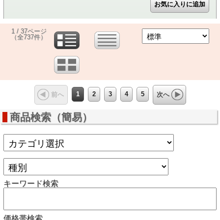
1 / 37ページ
（全737件）
1
2
3
4
5
前へ
次へ
商品検索（簡易）
キーワード検索
価格帯検索