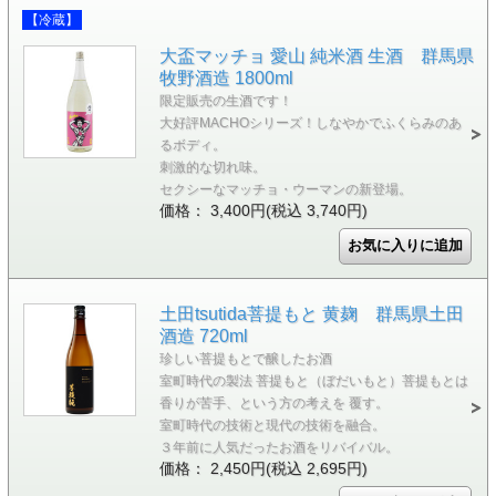
【冷蔵】
大盃マッチョ 愛山 純米酒 生酒 群馬県
牧野酒造 1800ml
限定販売の生酒です！
大好評MACHOシリーズ！しなやかでふくらみのあ
るボディ。
刺激的な切れ味。
セクシーなマッチョ・ウーマンの新登場。
価格： 3,400円(税込 3,740円)
土田tsutida菩提もと 黄麹 群馬県土田
酒造 720ml
珍しい菩提もとで醸したお酒
室町時代の製法 菩提もと（ぼだいもと）菩提もとは
香りが苦手、という方の考えを 覆す。
室町時代の技術と現代の技術を融合。
３年前に人気だったお酒をリバイバル。
価格： 2,450円(税込 2,695円)