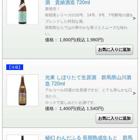
酒 貴娘酒造 720ml
新発売！
咲耶美シリーズの18号、14号、9号、7号酵母の酒を
ブレンドした特別な酒。
咲耶美ならではの華やかな香りとスムーズな味わ
い。
価格： 1,800円(税込 1,980円)
【冷蔵】
光東 しぼりたて生原酒 群馬県山川酒
造 720ml
アルコール20度の生原酒ですが、とても滑らかな口
当たり。
ロックで楽しみたいお酒です。
価格： 1,400円(税込 1,540円)
秘幻 わんだふる 長期熟成生もと 群馬