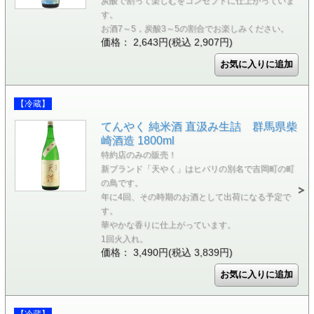
炭酸で割って楽しむをコンセプトに仕上がっていま
す。
お酒7～5，炭酸3～5の割合でお楽しみください。
価格： 2,643円(税込 2,907円)
【冷蔵】
てんやく 純米酒 直汲み生詰 群馬県柴
崎酒造 1800ml
特約店のみの販売！
新ブランド「天やく」はヒバリの別名で吉岡町の町
の鳥です。
年に4回、その時期のお酒として出荷になる予定で
す。
華やかな香りに仕上がっています。
1回火入れ。
価格： 3,490円(税込 3,839円)
【冷蔵】