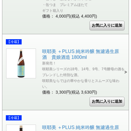
・缶つま プレミアムほたて
ギフト箱入り
価格： 4,000円(税込 4,400円)
【冷蔵】
咲耶美 ＋PLUS 純米吟醸 無濾過生原
酒 貴娘酒造 1800ml
新発売！
咲耶美シリーズの18号、14号、9号、7号酵母の酒を
ブレンドした特別な酒。
咲耶美ならではの華やかな香りとスムーズな味わ
い。
価格： 3,300円(税込 3,630円)
【冷蔵】
咲耶美 ＋PLUS 純米吟醸 無濾過生原