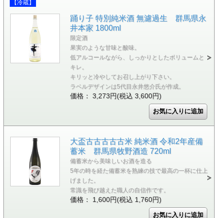
【冷蔵】
踊り子 特別純米酒 無濾過生 群馬県永
井本家 1800ml
限定酒
果実のような甘味と酸味。
低アルコールながら、しっかりとしたボリュームと
キレ。
キリッと冷やしてお召し上がり下さい。
ラベルデザインは5代目永井悠介氏が作成。
価格： 3,273円(税込 3,600円)
大盃古古古古古米 純米酒 令和2年産備
蓄米 群馬県牧野酒造 720ml
備蓄米から美味しいお酒を造る
5年の時を経た備蓄米を熟練の技で最高の一杯に仕上
げました。
常識を飛び越えた職人の自信作です。
価格： 1,600円(税込 1,760円)