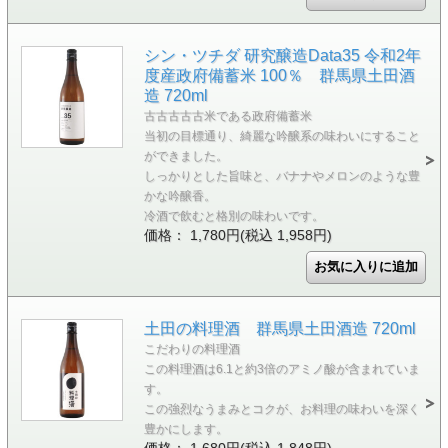
シン・ツチダ 研究醸造Data35 令和2年
度産政府備蓄米 100％ 群馬県土田酒
造 720ml
古古古古古米である政府備蓄米
当初の目標通り、綺麗な吟醸系の味わいにすること
ができました。
しっかりとした旨味と、バナナやメロンのような豊
かな吟醸香。
冷酒で飲むと格別の味わいです。
価格： 1,780円(税込 1,958円)
土田の料理酒 群馬県土田酒造 720ml
こだわりの料理酒
この料理酒は6.1と約3倍のアミノ酸が含まれていま
す。
この強烈なうまみとコクが、お料理の味わいを深く
豊かにします。