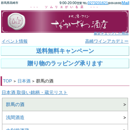
Mail
9:00-20:00
0273231621
群馬県高崎市
営業 TEL:
(9:00-18:00)
--- ソムリエがいる店 ---
最近チェックした商品
イベント情報
高崎ワインアカデミー
送料無料キャンペーン
贈り物のラッピング承ります
TOP
日本酒
群馬の酒
>
>
日本酒 取扱い銘柄・蔵元リスト
群馬の酒
浅間酒造