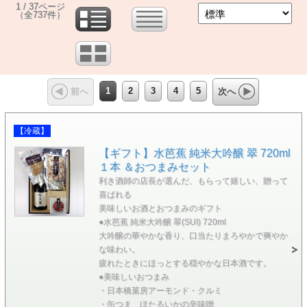
1 / 37ページ
（全737件）
1
2
3
4
5
前へ
次へ
【冷蔵】
【ギフト】水芭蕉 純米大吟醸 翠 720ml
１本 ＆おつまみセット
利き酒師の店長が選んだ、もらって嬉しい、贈って
喜ばれる
美味しいお酒とおつまみのギフト
●水芭蕉 純米大吟醸 翠(SUI) 720ml
大吟醸の華やかな香り、口当たりまろやかで爽やか
な味わい。
疲れたときにほっとする穏やかな日本酒です。
●美味しいおつまみ
・日本橋菓房アーモンド・クルミ
・缶つま ほたるいかの辛味噌