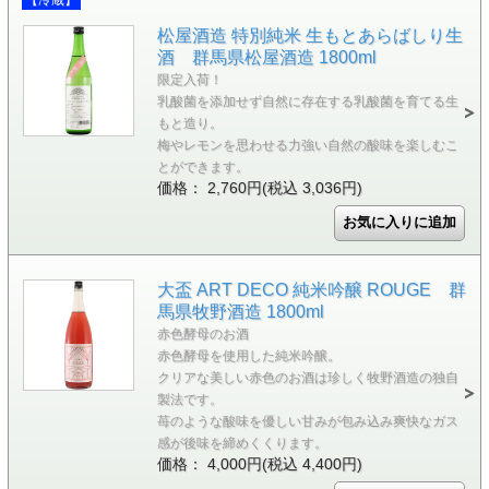
松屋酒造 特別純米 生もとあらばしり生
酒 群馬県松屋酒造 1800ml
限定入荷！
乳酸菌を添加せず自然に存在する乳酸菌を育てる生
もと造り。
梅やレモンを思わせる力強い自然の酸味を楽しむこ
とができます。
価格： 2,760円(税込 3,036円)
大盃 ART DECO 純米吟醸 ROUGE 群
馬県牧野酒造 1800ml
赤色酵母のお酒
赤色酵母を使用した純米吟醸。
クリアな美しい赤色のお酒は珍しく牧野酒造の独自
製法です。
苺のような酸味を優しい甘みが包み込み爽快なガス
感が後味を締めくくります。
価格： 4,000円(税込 4,400円)