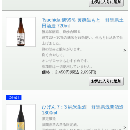
Tsuchida 麹99％ 黄麹生もと 群馬県土
田酒造 720ml
無添加醸造、麹歩合99％
通常20～30%の麹米を99%使い、生もと仕込みで仕
上げました。
麹の甘みと酸味がります。
良く冷やして。
オンザロックもおすすめです。
添加物は一切使用していません。
価格： 2,450円(税込 2,695円)
【冷蔵】
ひげん 7：3 純米生酒 群馬県浅間酒造
1800ml
限定醸造
浅間酒造の造る限定酒。