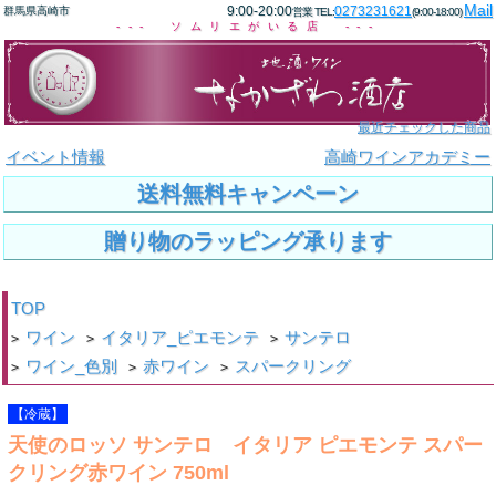
Mail
9:00-20:00
0273231621
群馬県高崎市
営業 TEL:
(9:00-18:00)
--- ソムリエがいる店 ---
最近チェックした商品
イベント情報
高崎ワインアカデミー
送料無料キャンペーン
贈り物のラッピング承ります
TOP
ワイン
イタリア_ピエモンテ
サンテロ
>
>
>
ワイン_色別
赤ワイン
スパークリング
>
>
>
【冷蔵】
天使のロッソ サンテロ イタリア ピエモンテ スパー
クリング赤ワイン 750ml