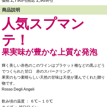
1,790
1,969
価格:
円(税込
円)
商品説明
人気スプマン
テ！
果実味が豊かな上質な発泡
輝く美しい赤色のこのワインはブラケット種などの黒ぶどう
でつくられた甘口 赤のスパークリング。
果実のもつ素晴らしい天然の甘味は天使が運んでくれた贈り
物です。
Rosso Degli Angeli
飲み頃の温度 ： ６℃～１０℃