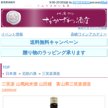
Mail
9:00-20:00
0273231621
群馬県高崎市
営業 TEL:
(9:00-18:00)
--- ソムリエがいる店 ---
最近チェックした商品
イベント情報
高崎ワインアカデミー
送料無料キャンペーン
贈り物のラッピング承ります
TOP
日本酒
北陸の酒
三笑楽酒造
>
>
>
三笑楽 山廃純米酒 山田穂 富山県三笑楽酒造
1800ml