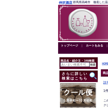
群馬県高崎市 徹底した温度管理
仲沢酒店
トップページ
｜
カートをみる
商品名・紹介文・JAN検索
HOM
商
さらに詳しい
検索はこちら
説
1
こ
ク