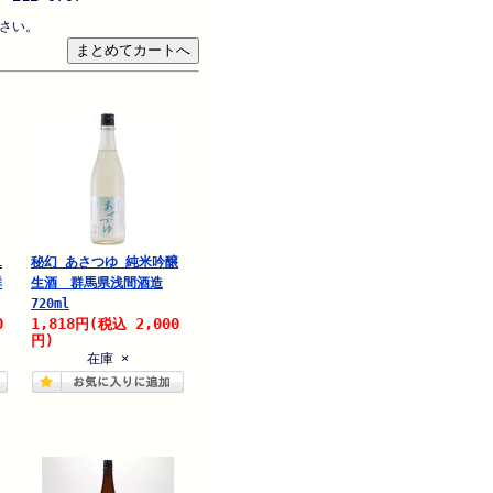
さい。
1
秘幻 あさつゆ 純米吟醸
群
生酒 群馬県浅間酒造
720ml
0
1,818
2,000
円
(税込
円)
在庫 ×