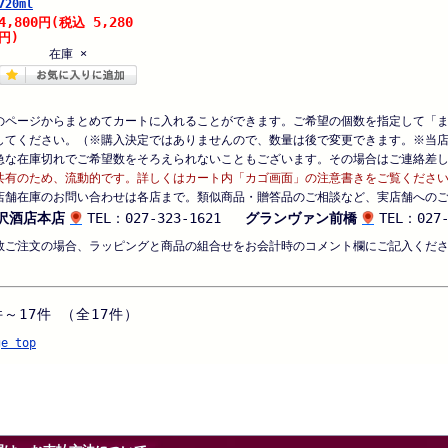
720ml
4,800
5,280
円
(税込
円)
在庫 ×
のページからまとめてカートに入れることができます。ご希望の個数を指定して「
してください。（※購入決定ではありませんので、数量は後で変更できます。※当
急な在庫切れでご希望数をそろえられないこともございます。その場合はご連絡差
共有のため、流動的です。詳しくはカート内「カゴ画面」の注意書きをご覧くださ
店舗在庫のお問い合わせは各店まで。類似商品・贈答品のご相談など、実店舗への
沢酒店本店
TEL：027-323-1621
グランヴァン前橋
TEL：027-
数ご注文の場合、ラッピングと商品の組合せをお会計時のコメント欄にご記入くだ
件～17件 （全17件）
ge top