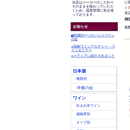
に
当店はメーカーのこだわり
そのままを味わっていただ
と
くため、温度管理に気を使
実
っております。
仲
お知らせ
複
第10回チーズとパンとワイン
■
の会
★高崎ワインアカデミー・ワ
インセミナー
★メディアに紹介されました
日本酒
種類別
吟奏の会
ワイン
生まれ年ワイン
価格帯別
タイプ別