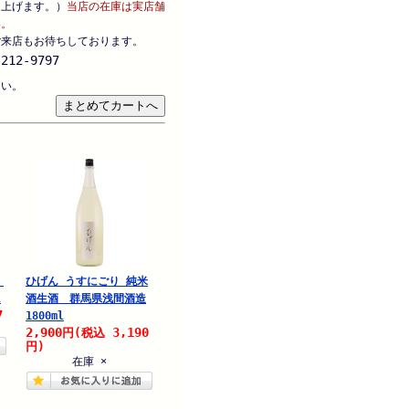
し上げます。）
当店の在庫は実店舗
い。
ご来店もお待ちしております。
212-9797
さい。
酒
ひげん うすにごり 純米
l
酒生酒 群馬県浅間酒造
7
1800ml
2,900
3,190
円
(税込
円)
在庫 ×