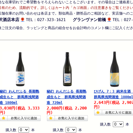
急な在庫切れでご希望数をそろえられないこともございます。その場合はご連絡差
共有のため、流動的です。詳しくはカート内「カゴ画面」の注意書きをご覧くださ
店舗在庫のお問い合わせは各店まで。類似商品・贈答品のご相談など、実店舗への
沢酒店本店
TEL：027-323-1621
グランヴァン前橋
TEL：027-
数ご注文の場合、ラッピングと商品の組合せをお会計時のコメント欄にご記入くだ
秘幻 わんだふる 長期熟
秘幻 わんだふる 長期熟
ひげん 7：3 純米生
成生もと 群馬県浅間酒
成生もと 群馬県浅間酒
群馬県浅間酒造 1800m
2,643
2,90
円
(税込
造 1800ml
造 720ml
円)
3,030
3,333
2,000
2,200
円
(税込
円
(税込
円)
円)
購入数
本
購入数
本
購入数
本