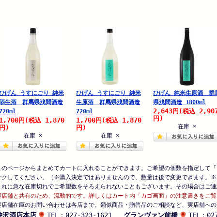
ひげん うすにごり 純米
ひげん うすにごり 純米
ひげん 純米生原酒 群
酒生酒 群馬県浅間酒造
生原酒 群馬県浅間酒造
県浅間酒造 1800ml
2,643
2,90
円
(税込
720ml
720ml
円)
1,700
1,870
1,700
1,870
円
(税込
円
(税込
在庫 ×
円)
円)
在庫 ×
在庫 ×
このページからまとめてカートに入れることができます。ご希望の個数を指定して「
ックしてください。（※購入決定ではありませんので、数量は後で変更できます。※
まれに急な在庫切れでご希望数をそろえられないこともございます。その場合はご連
実店舗と共有のため、流動的です。詳しくはカート内「カゴ画面」の注意書きをご覧
実店舗在庫のお問い合わせは各店まで。類似商品・贈答品のご相談など、実店舗への
仲沢酒店本店
TEL：027-323-1621
グランヴァン前橋
TEL：027