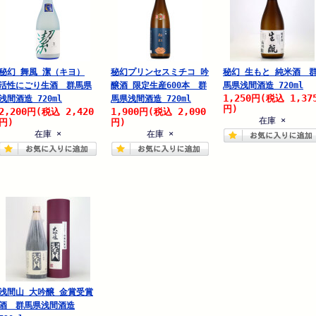
秘幻 舞風 潔（キヨ）
秘幻プリンセスミチコ 吟
秘幻 生もと 純米酒 
活性にごり生酒 群馬県
醸酒 限定生産600本 群
馬県浅間酒造 720ml
1,250
1,37
円
(税込
浅間酒造 720ml
馬県浅間酒造 720ml
円)
2,200
2,420
1,900
2,090
円
(税込
円
(税込
在庫 ×
円)
円)
在庫 ×
在庫 ×
浅間山 大吟醸 金賞受賞
酒 群馬県浅間酒造