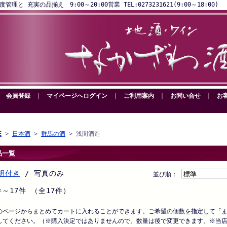
と 充実の品揃え 9:00～20:00営業 TEL:0273231621(9:00～18:00)
｜
会員登録
｜
マイページへログイン
｜
ご利用案内
｜
お問い合せ
｜
お
E
>
日本酒
>
群馬の酒
> 浅間酒造
品一覧
明付き
/ 写真のみ
並び順：
件～17件 （全17件）
のページからまとめてカートに入れることができます。ご希望の個数を指定して「
してください。（※購入決定ではありませんので、数量は後で変更できます。※当