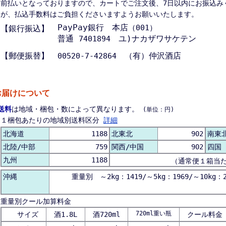
前払いとなっておりますので、カートでご注文後、7日以内にお振込み
が、払込手数料はご負担くださいますようお願いいたします。
PayPay銀行 本店
（001）
【銀行振込】
普通
ユ)ナカザワサケテン
7401894
【郵便振替】
（有）仲沢酒店
00520-7-42864
お届けについて
送料
は地域・梱包・数によって異なります。
(単位：円)
１梱包あたりの地域別送料区分
詳細
北海道
1188
北東北
902
南東
北陸/中部
759
関西/中国
902
四国
九州
1188
（通常便１箱当
沖縄
重量別 ～2kg：1419/～5kg：1969/～10kg：2
重量別クール加算料金
720ml重い瓶
サイズ
酒1.8L
酒720ml
クール料金