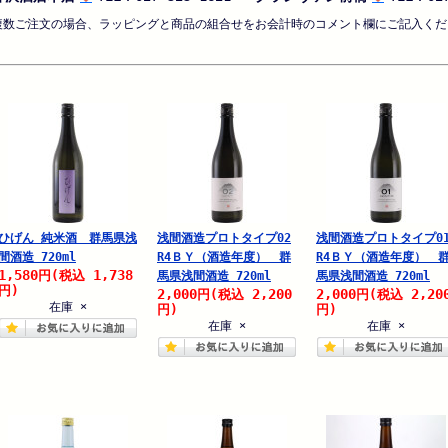
複数ご注文の場合、ラッピングと商品の組合せをお会計時のコメント欄にご記入くだ
ひげん 純米酒 群馬県浅
浅間酒造プロトタイプ02
浅間酒造プロトタイプ0
間酒造 720ml
R4ＢＹ（酒造年度） 群
R4ＢＹ（酒造年度） 
1,580
1,738
円
(税込
馬県浅間酒造 720ml
馬県浅間酒造 720ml
円)
2,000
2,200
2,000
2,20
円
(税込
円
(税込
在庫 ×
円)
円)
在庫 ×
在庫 ×