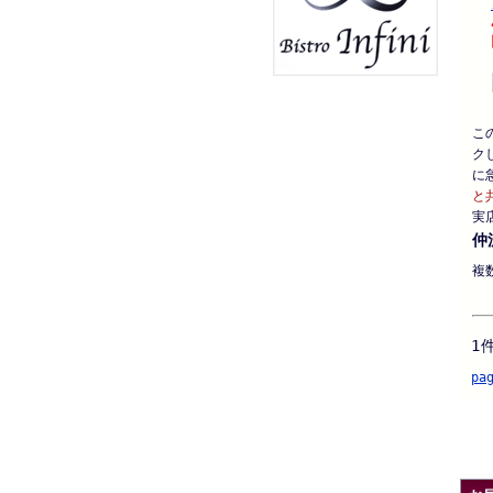
こ
ク
に
と
実
仲
複
1
pa
.