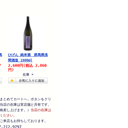
馬
ひげん 純米酒 群馬県浅
間酒造 1800ml
7
2,600
2,860
円
(税込
円)
在庫 ×
まとめてカートへ」ボタンをクリ
当店の在庫は実店舗と共有です。
絡差し上げます。）
当店の在庫は
ください。
ご来店もお待ちしております。
-212-9797