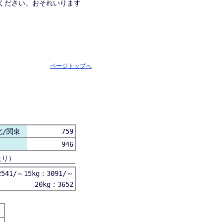
ください。おそれいります
ページトップへ
北/関東
759
946
たり）
541/～15kg：3091/～
20kg：3652