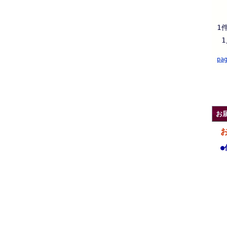
1
1
pa
.
お
●