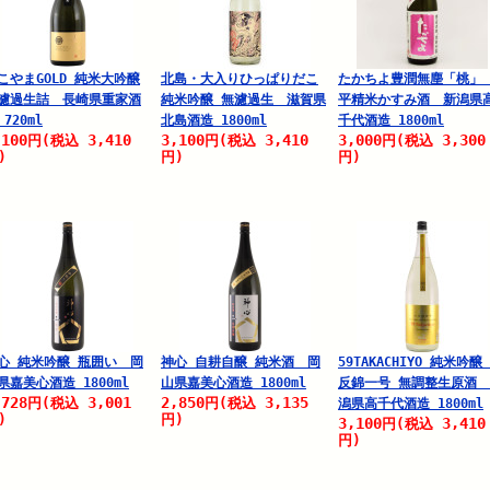
こやまGOLD 純米大吟醸
北島・大入りひっぱりだこ
たかちよ豊潤無塵「桃」
濾過生詰 長崎県重家酒
純米吟醸 無濾過生 滋賀県
平精米かすみ酒 新潟県
 720ml
北島酒造 1800ml
千代酒造 1800ml
,100
3,410
3,100
3,410
3,000
3,300
円
(税込
円
(税込
円
(税込
)
円)
円)
心 純米吟醸 瓶囲い 岡
神心 自耕自醸 純米酒 岡
59TAKACHIYO 純米吟醸
県嘉美心酒造 1800ml
山県嘉美心酒造 1800ml
反錦一号 無調整生原酒
,728
3,001
2,850
3,135
円
(税込
円
(税込
潟県高千代酒造 1800ml
)
円)
3,100
3,410
円
(税込
円)