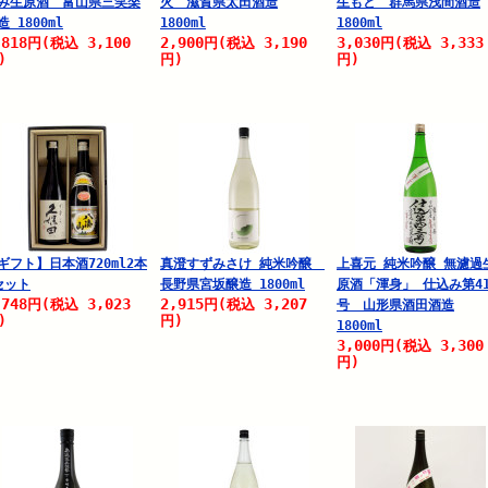
み生原酒 富山県三笑楽
火 滋賀県太田酒造
生もと 群馬県浅間酒造
造 1800ml
1800ml
1800ml
,818
3,100
2,900
3,190
3,030
3,333
円
(税込
円
(税込
円
(税込
)
円)
円)
ギフト】日本酒720ml2本
真澄すずみさけ 純米吟醸
上喜元 純米吟醸 無濾過
セット
長野県宮坂醸造 1800ml
原酒「渾身」 仕込み第4
,748
3,023
2,915
3,207
円
(税込
円
(税込
号 山形県酒田酒造
)
円)
1800ml
3,000
3,300
円
(税込
円)