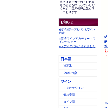
当店はメーカーのこだわり
そのままを味わっていただ
くため、温度管理に気を使
っております。
お知らせ
第10回チーズとパンとワイン
■
の会
結
★高崎ワインアカデミー・ワ
醸
インセミナー
造
★メディアに紹介されました
3
円
日本酒
種類別
吟奏の会
ワイン
生まれ年ワイン
価格帯別
タイプ別
三