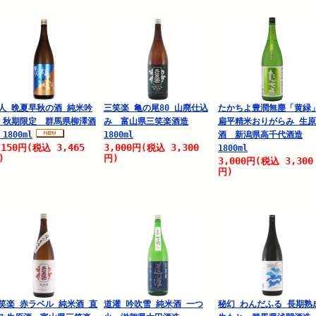
人 晩夏早秋の酒 純米吟
三笑楽 亀の尾80 山廃仕込
たかちよ豊潤無塵「黄緑
 秋期限定 群馬県柳澤酒
み 富山県三笑楽酒造
扁平精米おりがらみ 生原
 1800ml
1800ml
酒 新潟県高千代酒造
,150
3,465
3,000
3,300
円
(税込
円
(税込
1800ml
)
円)
3,000
3,300
円
(税込
円)
笑楽 赤ラベル 純米酒 直
道灌 吟吹雪 純米酒 一つ
秘幻 わんだふる 長期熟