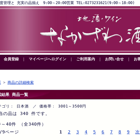
と 充実の品揃え 9:00～20:00営業 TEL:0273231621(9:00～18:00)
｜
会員登録
｜
マイページへログイン
｜
ご利用案内
｜
お問い合せ
｜
お
E
>
商品の詳細検索
索結果 商品一覧
テゴリ： 日本酒 ／ 価格帯： 3001～3500円
当の品は 340 件です。
件～40件 （全340件）
/9ページ
最初へ 前へ
1
2
3
4
5
6
7
8
9
次