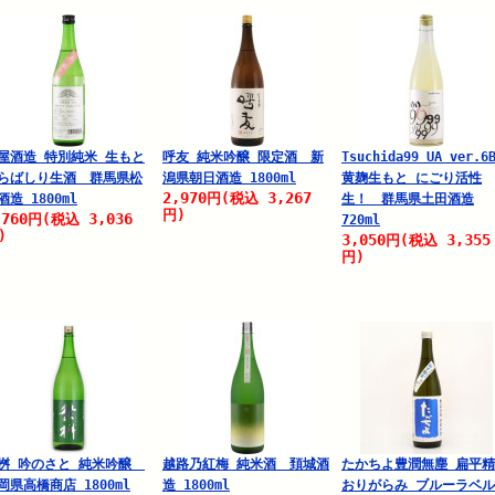
屋酒造 特別純米 生もと
呼友 純米吟醸 限定酒 新
Tsuchida99 UA ver.6
らばしり生酒 群馬県松
潟県朝日酒造 1800ml
黄麹生もと にごり活性
2,970
3,267
円
(税込
酒造 1800ml
生！ 群馬県土田酒造
円)
,760
3,036
円
(税込
720ml
)
3,050
3,355
円
(税込
円)
桝 吟のさと 純米吟醸
越路乃紅梅 純米酒 頚城酒
たかちよ豊潤無塵 扁平
岡県高橋商店 1800ml
造 1800ml
おりがらみ ブルーラベ