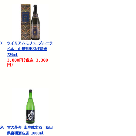
BY
ウイリアムモリス ブルーラ
ベル 山形県出羽桜酒造
720ml
3,000
3,300
円
(税込
円)
精米
雪の茅舎 山廃純米酒 秋田
ル
県齋彌酒造店 1800ml