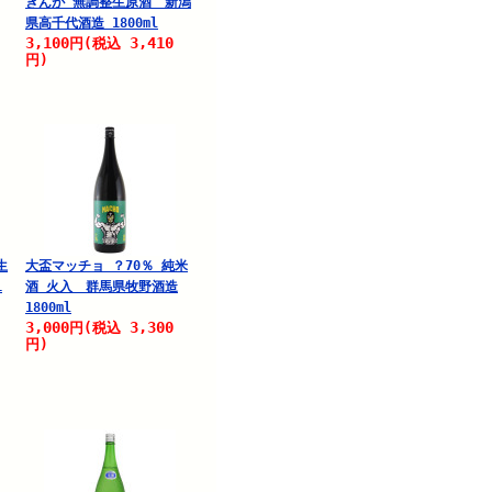
ぎんが 無調整生原酒 新潟
県高千代酒造 1800ml
3,100
3,410
円
(税込
円)
生
大盃マッチョ ？70％ 純米
1
酒 火入 群馬県牧野酒造
1800ml
3,000
3,300
円
(税込
円)