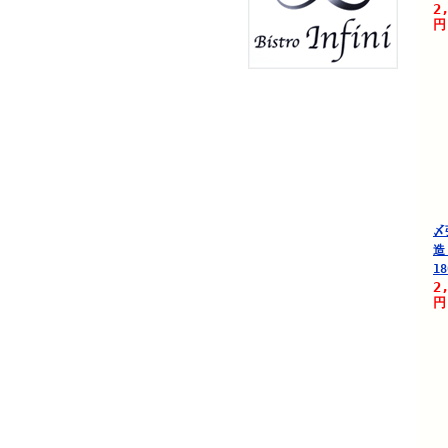
2
円
〆
造
18
2
円