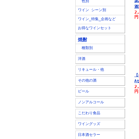
汲
色別
酒
ワイン シーン別
2
円
ワイン_特集_企画など
お得なワインセット
焼酎
種類別
洋酒
リキュール・他
【
その他の酒
A
2
ビール
円
ノンアルコール
こだわり食品
ワイングッズ
日本酒セラー