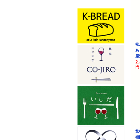
松
あ
屋
2
円
繁
福