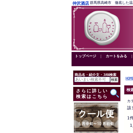
群馬県高崎市 徹底した温度管理
仲沢酒店
トップページ
｜
カートをみる
商品名・紹介文・JAN検索
HOM
検
さらに詳しい
検索はこちら
カ
該
1
1