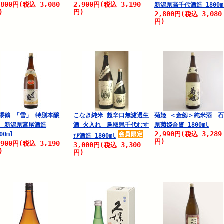
,800
3,080
2,900
3,190
円
(税込
円
(税込
新潟県高千代酒造 1800m
)
円)
2,800
3,080
円
(税込
円)
張鶴 「雪」 特別本醸
こなき純米 超辛口無濾過生
菊姫 ＜金劔＞純米酒 
 新潟県宮尾酒造
酒 火入れ 鳥取県千代むす
県菊姫合資 1800ml
2,990
3,289
円
(税込
00ml
び酒造 1800ml
円)
,900
3,190
円
(税込
3,000
3,300
円
(税込
)
円)