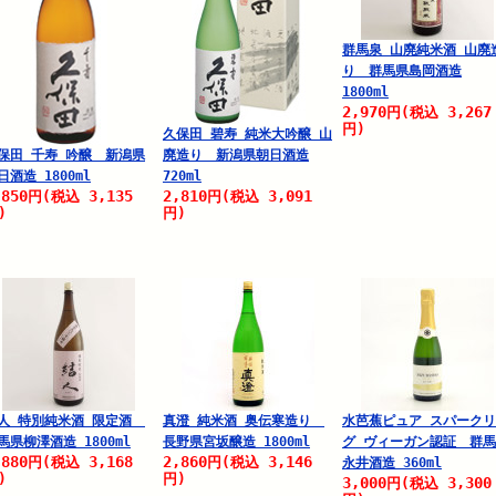
群馬泉 山廃純米酒 山廃
り 群馬県島岡酒造
1800ml
2,970
3,267
円
(税込
円)
久保田 碧寿 純米大吟醸 山
保田 千寿 吟醸 新潟県
廃造り 新潟県朝日酒造
日酒造 1800ml
720ml
,850
3,135
2,810
3,091
円
(税込
円
(税込
)
円)
人 特別純米酒 限定酒
真澄 純米酒 奥伝寒造り
水芭蕉ピュア スパーク
馬県柳澤酒造 1800ml
長野県宮坂醸造 1800ml
グ ヴィーガン認証 群
,880
3,168
2,860
3,146
円
(税込
円
(税込
永井酒造 360ml
)
円)
3,000
3,300
円
(税込