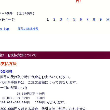
円)
件～40件 （全340件）
/9ページ
最初へ 前へ
1
2
3
4
5
6
7
8
9
次
ge top
商品の詳細検索
届け・お支払方法について
お支払方法
代金引換
商品の受け取り時に代金をお支払いください。
代引き手数料は、ご注文金額によって異なります。
一回の配送につき
 29,999円以下 440円

 30,000～ 99,999円　　 660円

かかります。
100,000～300,000円　　1100円
300,000円を超える場合、代引きはご利用になれません。