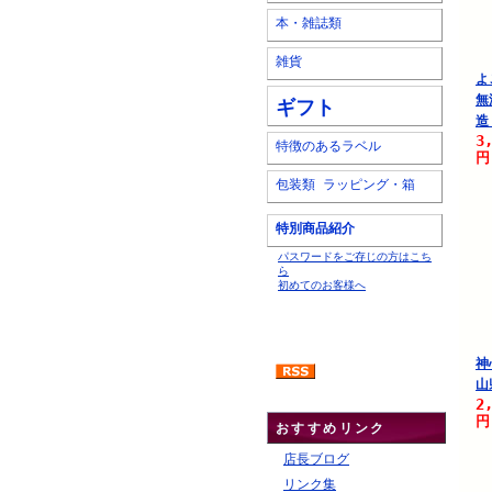
本・雑誌類
雑貨
よ
無
ギフト
造
3
特徴のあるラベル
円
包装類 ラッピング・箱
特別商品紹介
パスワードをご存じの方はこち
ら
初めてのお客様へ
神
山
2
円
おすすめリンク
店長ブログ
リンク集