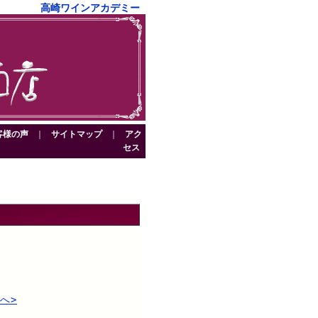
高崎ワインアカデミー
客様の声
｜
サイトマップ
｜
アク
セス
へ>