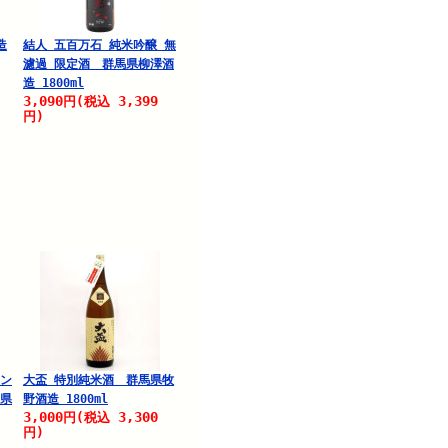
造
結人 五百万石 純米吟醸 無
濾過 限定酒 群馬県柳澤酒
造 1800ml
3,090
3,399
円
(税込
円)
リン
大盃 特別純米酒 群馬県牧
馬県
野酒造 1800ml
3,000
3,300
円
(税込
円)