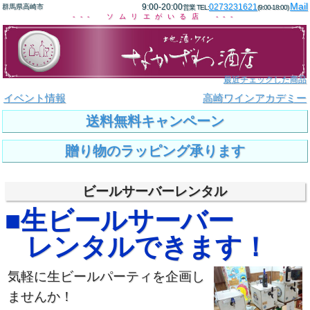
Mail
9:00-20:00
0273231621
群馬県高崎市
営業 TEL:
(9:00-18:00)
--- ソムリエがいる店 ---
最近チェックした商品
イベント情報
高崎ワインアカデミー
送料無料キャンペーン
贈り物のラッピング承ります
ビールサーバーレンタル
■
生ビールサーバー
レンタルできます！
気軽に生ビールパーティを企画し
ませんか！