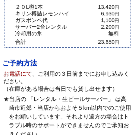
２０L樽1本
13,420
円
キリン樽詰レモンハイ
6,930
円
ガスボンベ代
1,100
円
サーバー2台レンタル
2,200
円
冷却用の氷
無料
合計
23,650
円
ご予約方法
お電話にて
、ご利用の３日前までにお申し込みく
ださい。
（在庫がある場合は当日でも貸し出せます）
★当店の 「レンタル・生ビールサーバー」 は高
崎市近郊・当店からおよそ５km以内でのご使用
をお願いしています。それより遠方の場合はト
ラブル時のサポートができませんのでご承知お
きください。