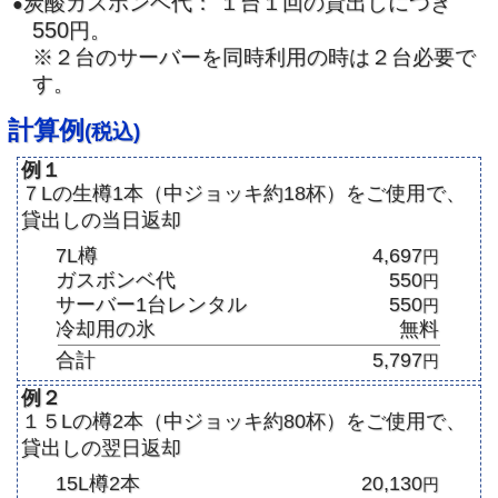
炭酸ガスボンベ代： １台１回の貸出しにつき
●
550
円。
※２台のサーバーを同時利用の時は２台必要で
す。
計算例
(税込)
例１
７Lの生樽1本（中ジョッキ約18杯）をご使用で、
貸出しの当日返却
7L樽
4,697
円
ガスボンベ代
550
円
サーバー1台レンタル
550
円
冷却用の氷
無料
合計
5,797
円
例２
１５Lの樽2本（中ジョッキ約80杯）をご使用で、
貸出しの翌日返却
15L樽2本
20,130
円