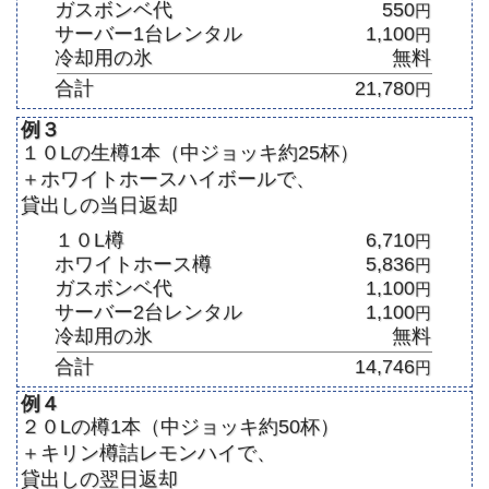
ガスボンベ代
550
円
サーバー1台レンタル
1,100
円
冷却用の氷
無料
合計
21,780
円
例３
１０Lの生樽1本（中ジョッキ約25杯）
＋ホワイトホースハイボールで、
貸出しの当日返却
１０L樽
6,710
円
ホワイトホース樽
5,836
円
ガスボンベ代
1,100
円
サーバー2台レンタル
1,100
円
冷却用の氷
無料
合計
14,746
円
例４
２０Lの樽1本（中ジョッキ約50杯）
＋キリン樽詰レモンハイで、
貸出しの翌日返却