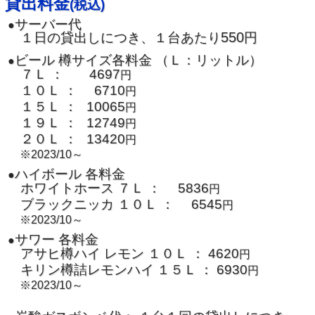
貸出料金
(税込)
サーバー代
●
550
１日の貸出しにつき、１台あたり
円
ビール 樽サイズ各料金 （Ｌ：リットル）
●
７Ｌ ：
4697
円
１０Ｌ ：
6710
円
１５Ｌ ：
10065
円
１９Ｌ ：
12749
円
２０Ｌ ：
13420
円
※2023/10～
ハイボール 各料金
●
ホワイトホース ７Ｌ ：
5836
円
ブラックニッカ １０Ｌ ：
6545
円
※2023/10～
サワー 各料金
●
アサヒ樽ハイ レモン １０Ｌ ：
4620
円
キリン樽詰レモンハイ
１５Ｌ
：
6930
円
※2023/10～