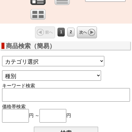
1
2
前へ
次へ
商品検索（簡易）
キーワード検索
価格帯検索
円 ～
円