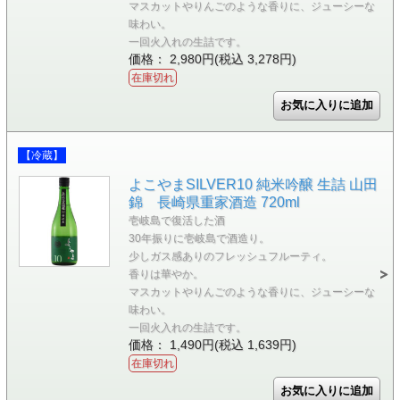
マスカットやりんごのような香りに、ジューシーな
味わい。
一回火入れの生詰です。
価格： 2,980円(税込 3,278円)
在庫切れ
【冷蔵】
よこやまSILVER10 純米吟醸 生詰 山田
錦 長崎県重家酒造 720ml
壱岐島で復活した酒
30年振りに壱岐島で酒造り。
少しガス感ありのフレッシュフルーティ。
香りは華やか。
マスカットやりんごのような香りに、ジューシーな
味わい。
一回火入れの生詰です。
価格： 1,490円(税込 1,639円)
在庫切れ