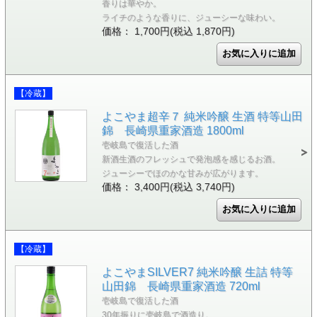
香りは華やか。
ライチのような香りに、ジューシーな味わい。
価格： 1,700円(税込 1,870円)
【冷蔵】
よこやま超辛７ 純米吟醸 生酒 特等山田
錦 長崎県重家酒造 1800ml
壱岐島で復活した酒
新酒生酒のフレッシュで発泡感を感じるお酒。
ジューシーでほのかな甘みが広がります。
価格： 3,400円(税込 3,740円)
【冷蔵】
よこやまSILVER7 純米吟醸 生詰 特等
山田錦 長崎県重家酒造 720ml
壱岐島で復活した酒
30年振りに壱岐島で酒造り。