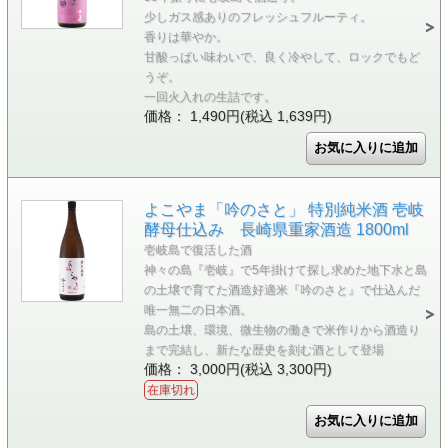
少しガス感ありのフレッシュフルーティ。
香りは華やか。
甘酸っぱい味わいで、良く冷やして、ロックでもど
うぞ。
一回火入れの生詰です。
価格： 1,490円(税込 1,639円)
よこやま「吟のさと」 特別純米酒 壱岐
酵母仕込み 長崎県重家酒造 1800ml
壱岐島で復活した酒
神々の島『壱岐』で5年掛けて探し求めた地下水と島
の土壌で育てた酒造好適米『吟のさと』で仕込んだ
唯一無二の日本酒。
島の土壌、環境、微生物の働きで米作りから酒造り
まで完結し、新たな歴史を刻む酒として登場
価格： 3,000円(税込 3,300円)
在庫切れ