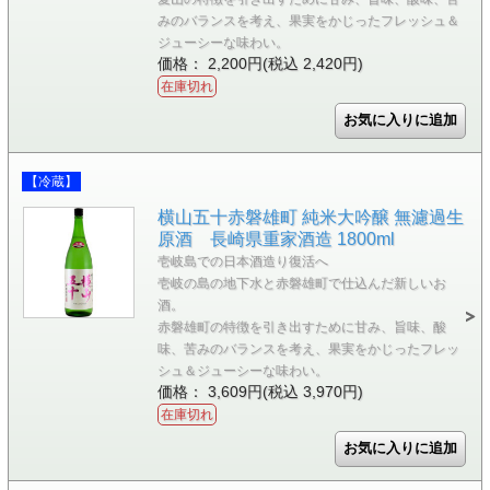
みのバランスを考え、果実をかじったフレッシュ＆
ジューシーな味わい。
価格： 2,200円(税込 2,420円)
在庫切れ
【冷蔵】
横山五十赤磐雄町 純米大吟醸 無濾過生
原酒 長崎県重家酒造 1800ml
壱岐島での日本酒造り復活へ
壱岐の島の地下水と赤磐雄町で仕込んだ新しいお
酒。
赤磐雄町の特徴を引き出すために甘み、旨味、酸
味、苦みのバランスを考え、果実をかじったフレッ
シュ＆ジューシーな味わい。
価格： 3,609円(税込 3,970円)
在庫切れ