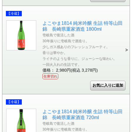
【冷蔵】
よこやま1814 純米吟醸 生詰 特等山田
錦 長崎県重家酒造 1800ml
壱岐島で復活した酒
30年振りに壱岐島で酒造り。
少しガス感ありのフレッシュフルーティ。
香りは華やか。
ライチのような香りに、ジューシーな味わい。
一回火入れの生詰です。
価格： 2,980円(税込 3,278円)
在庫切れ
【冷蔵】
よこやま1814 純米吟醸 生詰 特等山田
錦 長崎県重家酒造 720ml
壱岐島で復活した酒
30年振りに壱岐島で酒造り。