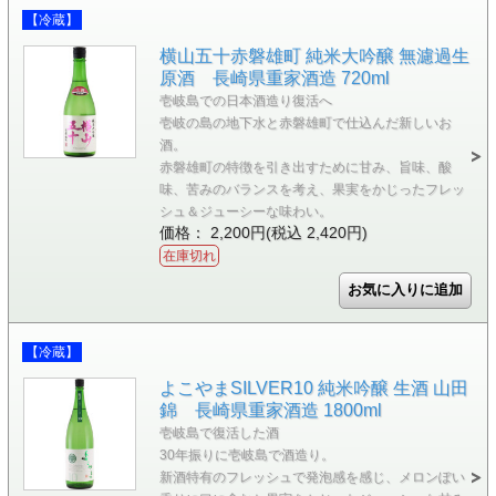
【冷蔵】
横山五十赤磐雄町 純米大吟醸 無濾過生
原酒 長崎県重家酒造 720ml
壱岐島での日本酒造り復活へ
壱岐の島の地下水と赤磐雄町で仕込んだ新しいお
酒。
赤磐雄町の特徴を引き出すために甘み、旨味、酸
味、苦みのバランスを考え、果実をかじったフレッ
シュ＆ジューシーな味わい。
価格： 2,200円(税込 2,420円)
在庫切れ
【冷蔵】
よこやまSILVER10 純米吟醸 生酒 山田
錦 長崎県重家酒造 1800ml
壱岐島で復活した酒
30年振りに壱岐島で酒造り。
新酒特有のフレッシュで発泡感を感じ、メロンぽい