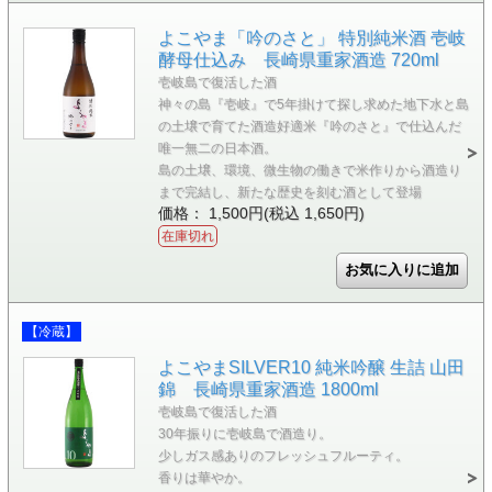
よこやま「吟のさと」 特別純米酒 壱岐
酵母仕込み 長崎県重家酒造 720ml
壱岐島で復活した酒
神々の島『壱岐』で5年掛けて探し求めた地下水と島
の土壌で育てた酒造好適米『吟のさと』で仕込んだ
唯一無二の日本酒。
島の土壌、環境、微生物の働きで米作りから酒造り
まで完結し、新たな歴史を刻む酒として登場
価格： 1,500円(税込 1,650円)
在庫切れ
【冷蔵】
よこやまSILVER10 純米吟醸 生詰 山田
錦 長崎県重家酒造 1800ml
壱岐島で復活した酒
30年振りに壱岐島で酒造り。
少しガス感ありのフレッシュフルーティ。
香りは華やか。