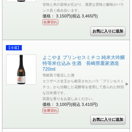
甘味と米の旨味が広がり、適度な苦味と酸味がバラ
ンス良く絡み合います。
価格： 3,150円(税込 3,465円)
在庫切れ
【冷蔵】
よこやま プリンセスミチコ 純米大吟醸
特等米仕込み 生酒 長崎県重家酒造
720ml
壱岐島で復活した酒
エリザベス女王から献呈されたバラ「プリンセスミ
チコ」から分離した花酵母を使用して造られた特別
な日本酒です。
高貴な香りをお楽しみください。
価格： 3,100円(税込 3,410円)
在庫切れ