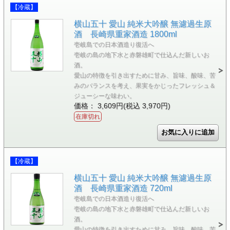
【冷蔵】
横山五十 愛山 純米大吟醸 無濾過生原
酒 長崎県重家酒造 1800ml
壱岐島での日本酒造り復活へ
壱岐の島の地下水と赤磐雄町で仕込んだ新しいお
酒。
愛山の特徴を引き出すために甘み、旨味、酸味、苦
みのバランスを考え、果実をかじったフレッシュ＆
ジューシーな味わい。
価格： 3,609円(税込 3,970円)
在庫切れ
【冷蔵】
横山五十 愛山 純米大吟醸 無濾過生原
酒 長崎県重家酒造 720ml
壱岐島での日本酒造り復活へ
壱岐の島の地下水と赤磐雄町で仕込んだ新しいお
酒。
愛山の特徴を引き出すために甘み、旨味、酸味、苦