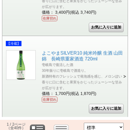
香りに口に含むと果実をかじったジューシーな甘み
が広がります。
価格： 3,400円(税込 3,740円)
在庫切れ
【冷蔵】
よこやまSILVER10 純米吟醸 生酒 山田
錦 長崎県重家酒造 720ml
壱岐島で復活した酒
30年振りに壱岐島で酒造り。
新酒特有のフレッシュで発泡感を感じ、メロンぽい
香りに口に含むと果実をかじったジューシーな甘み
が広がります。
価格： 1,700円(税込 1,870円)
在庫切れ
1 / 2ページ
（全40件）