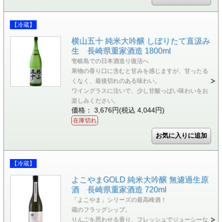
【冷蔵】
横山五十 純米大吟醸 しぼりたて直汲み
生 長崎県重家酒造 1800ml
壱岐島での日本酒造り復活へ
果物の香り口に含むと甘みを感じますが、甘ったる
くなく、最後切れのある味わい。
ワイングラスに注いで、少し甘酸っぱい味わいをお
楽しみください。
価格： 3,676円(税込 4,044円)
在庫切れ
【冷蔵】
よこやまGOLD 純米大吟醸 無濾過生原
酒 長崎県重家酒造 720ml
「よこやま」シリーズの最高峰酒！
蔵のフラッグシップ。
りんごを思わせる香り、フレッシュでジューシーな