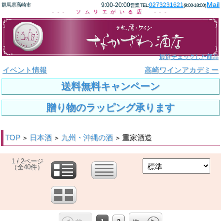
Mail
9:00-20:00
0273231621
群馬県高崎市
営業 TEL:
(9:00-18:00)
--- ソムリエがいる店 ---
最近チェックした商品
イベント情報
高崎ワインアカデミー
送料無料キャンペーン
贈り物のラッピング承ります
TOP
日本酒
九州・沖縄の酒
重家酒造
>
>
>
1 / 2ページ
（全40件）