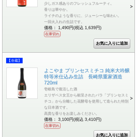
少しガス感ありのフレッシュフルーティ。
香りは華やか。
ライチのような香りに、ジューシーな味わい。
一回火入れの生詰です。
価格： 1,490円(税込 1,639円)
在庫切れ
【冷蔵】
よこやま プリンセスミチコ 純米大吟醸
特等米仕込み生詰 長崎県重家酒造
720ml
壱岐島で復活した酒
エリザベス女王から献呈されたバラ「プリンセスミ
チコ」から分離した花酵母を使用して造られた特別
な日本酒です。
高貴な香りをお楽しみください。
価格： 3,100円(税込 3,410円)
在庫切れ