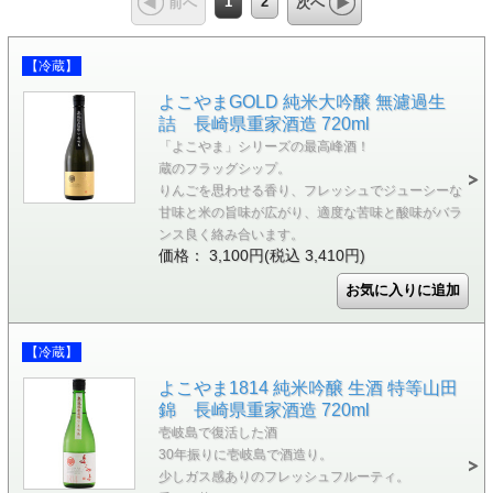
1
2
前へ
次へ
【冷蔵】
よこやまGOLD 純米大吟醸 無濾過生
詰 長崎県重家酒造 720ml
「よこやま」シリーズの最高峰酒！
蔵のフラッグシップ。
りんごを思わせる香り、フレッシュでジューシーな
甘味と米の旨味が広がり、適度な苦味と酸味がバラ
ンス良く絡み合います。
価格： 3,100円(税込 3,410円)
【冷蔵】
よこやま1814 純米吟醸 生酒 特等山田
錦 長崎県重家酒造 720ml
壱岐島で復活した酒
30年振りに壱岐島で酒造り。
少しガス感ありのフレッシュフルーティ。