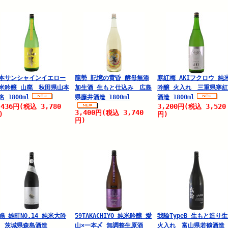
本サンシャインイエロー
龍勢 記憶の黄昏 酵母無添
寒紅梅 AKIフクロウ 純
米吟醸 山廃 秋田県山本
加生酒 生もと仕込み 広島
吟醸 火入れ 三重県寒
名 1800ml
県藤井酒造 1800ml
酒造 1800ml
,436
3,780
3,200
3,520
円
(税込
円
(税込
3,400
3,740
円
(税込
)
円)
円)
嶋 雄町NO.14 純米大吟
59TAKACHIYO 純米吟醸 愛
我論TypeB 生もと造り
 茨城県森島酒造
山×一本〆 無調整生原酒
火入れ 富山県若鶴酒造