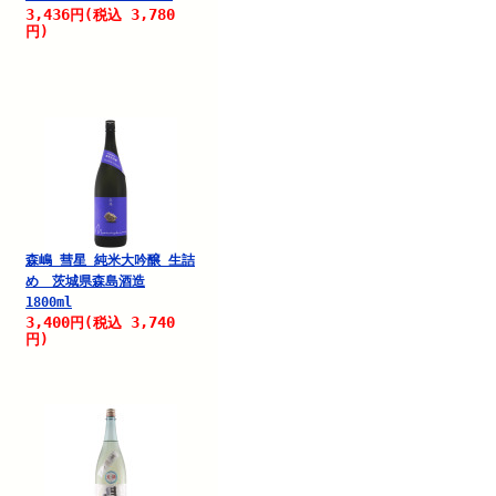
3,436
3,780
円
(税込
円)
森嶋 彗星 純米大吟醸 生詰
め 茨城県森島酒造
1800ml
3,400
3,740
円
(税込
円)