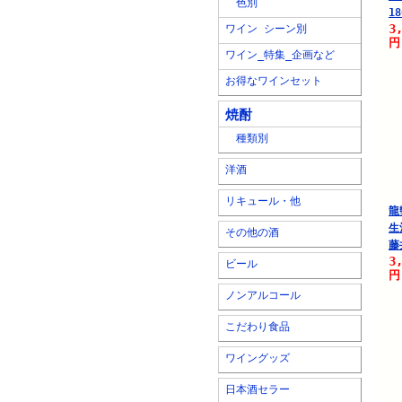
色別
18
3
ワイン シーン別
円
ワイン_特集_企画など
お得なワインセット
焼酎
種類別
洋酒
リキュール・他
龍
生
その他の酒
藤
3
ビール
円
ノンアルコール
こだわり食品
ワイングッズ
日本酒セラー