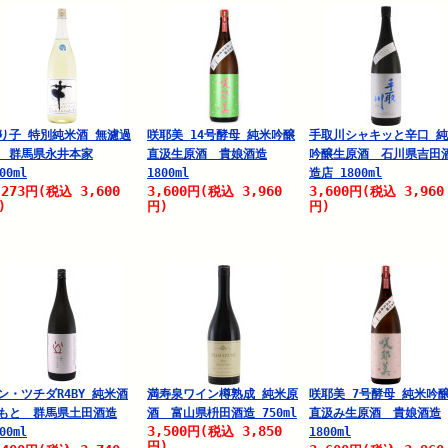
り子 特別純米酒 無濾過
咲耶美 14号酵母 純米吟醸
手取川シャキッと辛口 
 群馬県永井本家
直汲生原酒 貴娘酒造
吟醸生原酒 石川県吉田
00ml
1800ml
造店 1800ml
,273
3,600
3,600
3,960
3,600
3,960
円
(税込
円
(税込
円
(税込
)
円)
円)
ン・ツチダR4BY 純米酒
満寿泉ワイン樽熟成 純米原
咲耶美 7号酵母 純米吟
もと 群馬県土田酒造
酒 富山県枡田酒造 750ml
直汲み生原酒 貴娘酒造
3,500
3,850
円
(税込
00ml
1800ml
円)