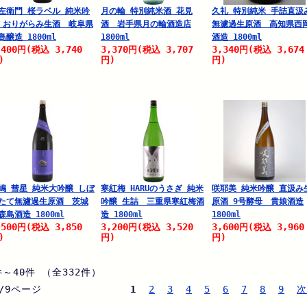
左衛門 桜ラベル 純米吟
月の輪 特別純米酒 花見
久礼 特別純米 手詰直汲
 おりがらみ生酒 岐阜県
酒 岩手県月の輪酒造店
無濾過生原酒 高知県西
島醸造 1800ml
1800ml
酒造 1800ml
,400
3,740
3,370
3,707
3,340
3,674
円
(税込
円
(税込
円
(税込
)
円)
円)
嶋 彗星 純米大吟醸 しぼ
寒紅梅 HARUのうさぎ 純米
咲耶美 純米吟醸 直汲み
たて無濾過生原酒 茨城
吟醸 生詰 三重県寒紅梅酒
原酒 9号酵母 貴娘酒造
森島酒造 1800ml
造 1800ml
1800ml
,500
3,850
3,200
3,520
3,600
3,960
円
(税込
円
(税込
円
(税込
)
円)
円)
件～40件 （全332件）
/9ページ
最初へ 前へ
1
2
3
4
5
6
7
8
9
次