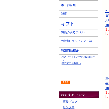
本・雑誌類
た
雑貨
扁
大
ギフト
18
3
特徴のあるラベル
円
包装類 ラッピング・箱
特別商品紹介
パスワードをご存じの方はこち
ら
初めてのお客様へ
三
生
18
3
おすすめリンク
円
店長ブログ
リンク集