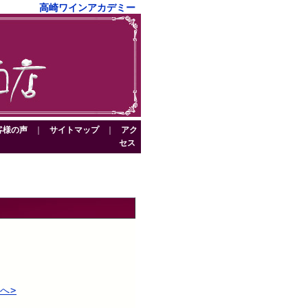
高崎ワインアカデミー
客様の声
｜
サイトマップ
｜
アク
セス
へ>