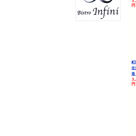
3
円
町
生
造
3
円