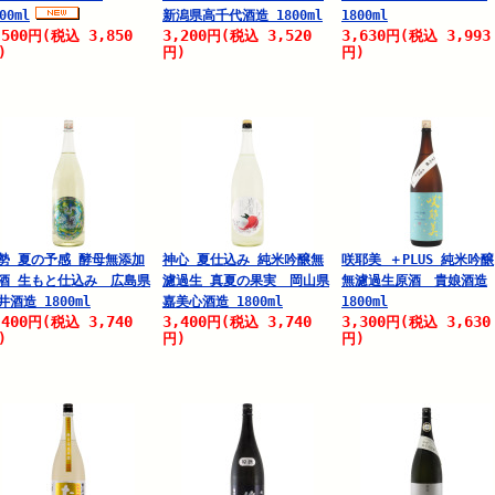
00ml
新潟県高千代酒造 1800ml
1800ml
,500
3,850
3,200
3,520
3,630
3,993
円
(税込
円
(税込
円
(税込
)
円)
円)
勢 夏の予感 酵母無添加
神心 夏仕込み 純米吟醸無
咲耶美 ＋PLUS 純米吟醸
酒 生もと仕込み 広島県
濾過生 真夏の果実 岡山県
無濾過生原酒 貴娘酒造
井酒造 1800ml
嘉美心酒造 1800ml
1800ml
,400
3,740
3,400
3,740
3,300
3,630
円
(税込
円
(税込
円
(税込
)
円)
円)