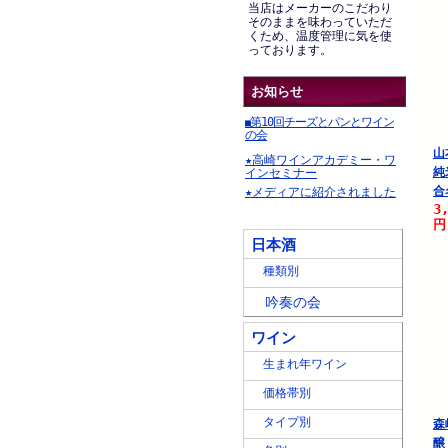
当店はメーカーのこだわり
そのままを味わっていただ
くため、温度管理に気を使
っております。
お知らせ
第10回チーズとパンとワイン
■
の会
山
★高崎ワインアカデミー・ワ
純
インセミナー
合
★メディアに紹介されました
3
円
日本酒
種類別
吟奏の会
ワイン
生まれ年ワイン
価格帯別
タイプ別
森
醸