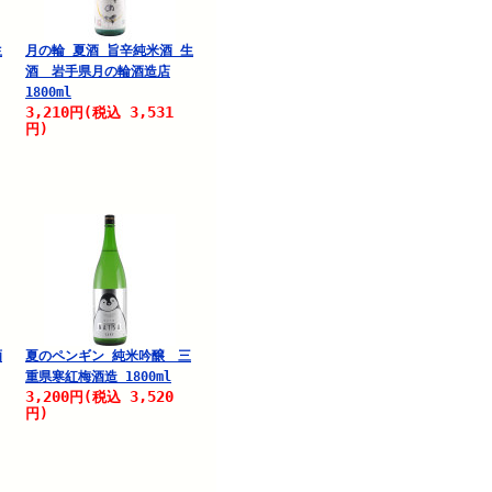
生
月の輪 夏酒 旨辛純米酒 生
酒 岩手県月の輪酒造店
1800ml
3,210
3,531
円
(税込
円)
酒
夏のペンギン 純米吟醸 三
重県寒紅梅酒造 1800ml
3,200
3,520
円
(税込
円)