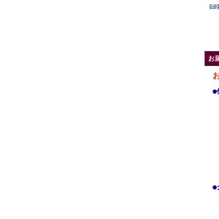
pa
.
お
●
●