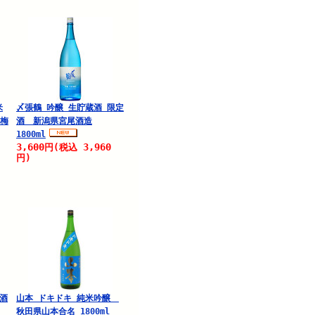
米
〆張鶴 吟醸 生貯蔵酒 限定
紅梅
酒 新潟県宮尾酒造
1800ml
3,600
3,960
円
(税込
円)
生酒
山本 ドキドキ 純米吟醸
秋田県山本合名 1800ml