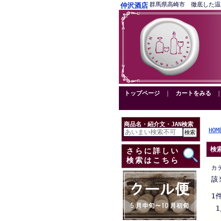
群馬県高崎市 徹底した温度管理
仲沢酒店
トップページ
｜
カートをみる
商品名・紹介文・JAN検索
HOM
検
さらに詳しい
検索はこちら
カ
該
1
1