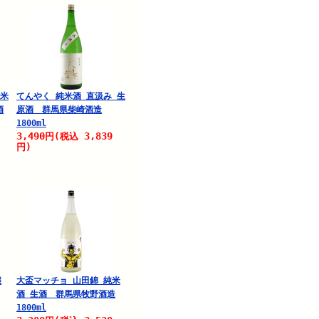
純米
てんやく 純米酒 直汲み 生
酒
原酒 群馬県柴崎酒造
1800ml
3,490
3,839
円
(税込
円)
醸
大盃マッチョ 山田錦 純米
酒 生酒 群馬県牧野酒造
1800ml