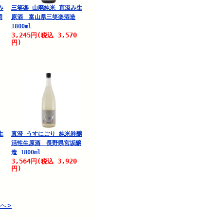
み
三笑楽 山廃純米 直汲み生
岡
原酒 富山県三笑楽酒造
1800ml
3,245
3,570
円
(税込
円)
生
真澄 うすにごり 純米吟醸
活性生原酒 長野県宮坂醸
造 1800ml
3,564
3,920
円
(税込
円)
へ>