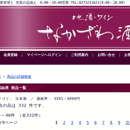
と 充実の品揃え 9:00～20:00営業 TEL:0273231621(9:00～18:00)
｜
会員登録
｜
マイページへログイン
｜
ご利用案内
｜
お問い合せ
｜
お
E
>
商品の詳細検索
索結果 商品一覧
テゴリ： 日本酒 ／ 価格帯： 3501～4000円
当の品は 332 件です。
件～40件 （全332件）
/9ページ
最初へ 前へ
1
2
3
4
5
6
7
8
9
次