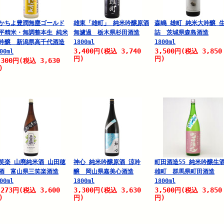
かちよ豊潤無塵ゴールド
雄東「雄町」 純米吟醸原酒
森嶋 雄町 純米大吟醸 
平精米・無調整本生 純米
無濾過 栃木県杉田酒造
詰 茨城県森島酒造
吟醸 新潟県高千代酒造
1800ml
1800ml
3,400
3,740
3,500
3,850
円
(税込
円
(税込
00ml
円)
円)
,300
3,630
円
(税込
)
笑楽 山廃純米酒 山田穂
神心 純米吟醸原酒 涼吟
町田酒造55 純米吟醸生
酒 富山県三笑楽酒造
醸 岡山県嘉美心酒造
雄町 群馬県町田酒造
00ml
1800ml
1800ml
,273
3,600
3,300
3,630
3,500
3,850
円
(税込
円
(税込
円
(税込
)
円)
円)