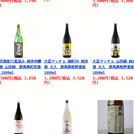
,400
3,740
3,600
3,960
円
(税込
円
(税込
)
円)
田酒造55直汲み 純米吟醸
大盃マッチョ 雄町80 純米
大盃マッチョ 山田錦 純
酒 山田錦 群馬県町田酒
酒 火入 群馬県牧野酒造
酒 火入 群馬県牧野酒造
 1800ml
1800ml
1800ml
,500
3,850
3,200
3,520
3,200
3,520
円
(税込
円
(税込
円
(税込
)
円)
円)