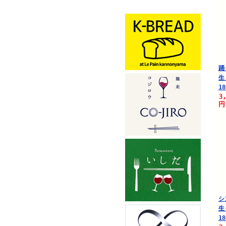
踊
生
18
3
円
シ
生
18