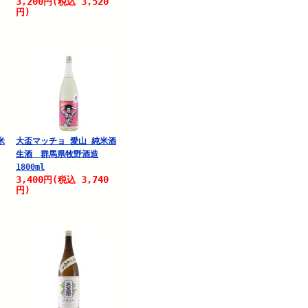
3,200
3,520
円
(税込
円)
米
大盃マッチョ 愛山 純米酒
生酒 群馬県牧野酒造
1800ml
3,400
3,740
円
(税込
円)