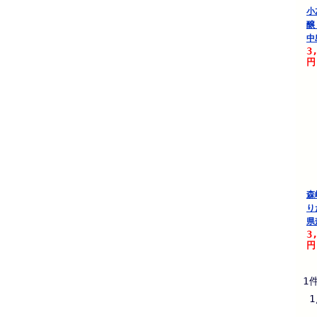
小
醸
中
3
円
森
り
県
3
円
1
1