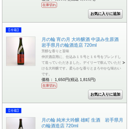
在庫切れ
【冷蔵】
月の輪 宵の月 大吟醸酒 中汲み生原酒
岩手県月の輪酒造店 720ml
芳醇な香りと旨味
仲沢酒店用に、仕込み１５号と１６号をブレンドし
て造っていただきました。デイリーで飲んでいただ
ける大吟醸です。柔らかな香りとまろやかな味わい
です。
価格： 1,650円(税込 1,815円)
在庫切れ
【冷蔵】
月の輪 純米大吟醸 雄町 生酒 岩手県月
の輪酒造店 720ml