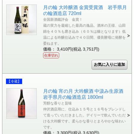
月の輪 大吟醸酒 金賞受賞酒 岩手県月
の輪酒造店 720ml
全国新酒鑑評会 金賞！
蔵の実力を凝縮した最高の逸品。酒米の王様、山田
錦を４０％も磨き込み（６０％は糠となります）低
温による吟醸仕込みで４０日間、優良酵母に発酵を
委ねます。
価格： 3,410円(税込 3,751円)
在庫切れ
【冷蔵】
月の輪 宵の月 大吟醸酒 中汲み生原酒
岩手県月の輪酒造店 1800ml
芳醇な香りと旨味
仲沢酒店用に、仕込み１５号と１６号をブレンドし
て造っていただきました。デイリーで飲んでいただ
ける大吟醸です。柔らかな香りとまろやかな味わい
です。
価格： 3,300円(税込 3,630円)