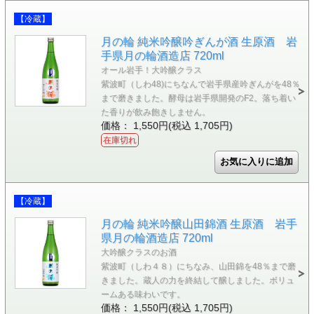
【冷蔵】
月の輪 純米吟醸吟ぎんが酒 生原酒 岩
手県月の輪酒造店 720ml
オール岩手！大吟醸クラス
紫波町（しわ48)にちなんで岩手県産吟ぎんがを48％
まで磨きました。酵母は岩手県開発のF2。落ち着い
た香りが飲み飽きしません。
価格： 1,550円(税込 1,705円)
在庫切れ
【冷蔵】
月の輪 純米吟醸山田錦酒 生原酒 岩手
県月の輪酒造店 720ml
大吟醸クラスのお酒
紫波町（しわ４８）にちなみ、山田錦を48％まで磨
きました。蔵人の力を終結して醸しました。ボリュ
ームある味わいです。
価格： 1,550円(税込 1,705円)