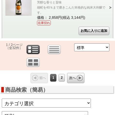
芳醇な香りと旨味
雄町を40％まで磨きこんだ本格的な純米大吟醸で
す。
価格： 2,858円(税込 3,144円)
在庫切れ
1 / 2ページ
（全32件）
1
2
前へ
次へ
商品検索（簡易）