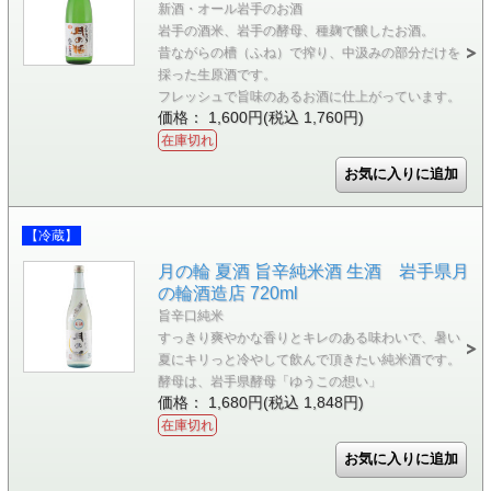
新酒・オール岩手のお酒
岩手の酒米、岩手の酵母、種麹で醸したお酒。
昔ながらの槽（ふね）で搾り、中汲みの部分だけを
採った生原酒です。
フレッシュで旨味のあるお酒に仕上がっています。
価格： 1,600円(税込 1,760円)
在庫切れ
【冷蔵】
月の輪 夏酒 旨辛純米酒 生酒 岩手県月
の輪酒造店 720ml
旨辛口純米
すっきり爽やかな香りとキレのある味わいで、暑い
夏にキリっと冷やして飲んで頂きたい純米酒です。
酵母は、岩手県酵母「ゆうこの想い」
価格： 1,680円(税込 1,848円)
在庫切れ