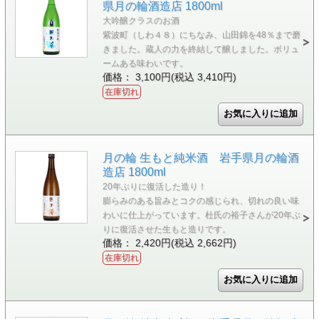
県月の輪酒造店 1800ml
大吟醸クラスのお酒
紫波町（しわ４８）にちなみ、山田錦を48％まで磨
きました。蔵人の力を終結して醸しました。ボリュ
ームある味わいです。
価格： 3,100円(税込 3,410円)
在庫切れ
月の輪 生もと純米酒 岩手県月の輪酒
造店 1800ml
20年ぶりに復活した造り！
膨らみのある旨みとコクの感じられ、切れの良い味
わいに仕上がっています。杜氏の裕子さんが20年ぶ
りに復活させた生もと造りです。
価格： 2,420円(税込 2,662円)
在庫切れ