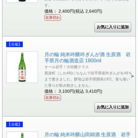
す。
価格： 2,400円(税込 2,640円)
在庫切れ
【冷蔵】
月の輪 純米吟醸吟ぎんが酒 生原酒 岩
手県月の輪酒造店 1800ml
オール岩手！大吟醸クラス
紫波町（しわ48)にちなんで岩手県産吟ぎんがを48％
まで磨きました。酵母は岩手県開発のF2。落ち着い
た香りが飲み飽きしません。
価格： 3,100円(税込 3,410円)
在庫切れ
【冷蔵】
月の輪 純米吟醸山田錦酒 生原酒 岩手