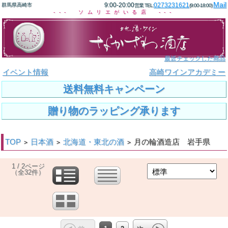
Mail
9:00-20:00
0273231621
群馬県高崎市
営業 TEL:
(9:00-18:00)
--- ソムリエがいる店 ---
最近チェックした商品
イベント情報
高崎ワインアカデミー
送料無料キャンペーン
贈り物のラッピング承ります
TOP
日本酒
北海道・東北の酒
月の輪酒造店 岩手県
>
>
>
1 / 2ページ
（全32件）