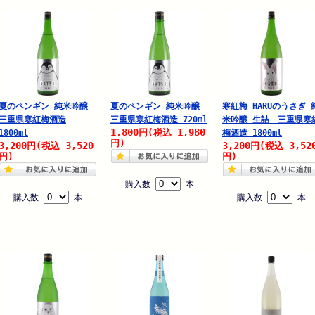
夏のペンギン 純米吟醸
夏のペンギン 純米吟醸
寒紅梅 HARUのうさぎ 
三重県寒紅梅酒造
三重県寒紅梅酒造 720ml
米吟醸 生詰 三重県寒
1,800
1,980
円
(税込
1800ml
梅酒造 1800ml
円)
3,200
3,520
3,200
3,52
円
(税込
円
(税込
円)
円)
購入数
本
購入数
本
購入数
本