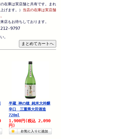
店の在庫は実店舗と共有です。まれ
し上げます。）
当店の在庫は実店舗
い。
ご来店もお待ちしております。
212-9797
さい。
醸
半蔵 神の穂 純米大吟醸
辛口 三重県大田酒造
720ml
0
1,900
2,090
円
(税込
円)