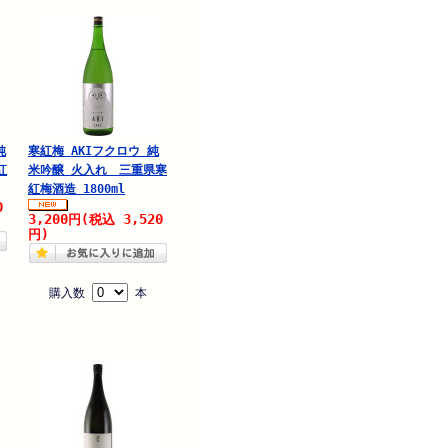
純
寒紅梅 AKIフクロウ 純
紅
米吟醸 火入れ 三重県寒
紅梅酒造 1800ml
0
3,200
3,520
円
(税込
円)
購入数
本