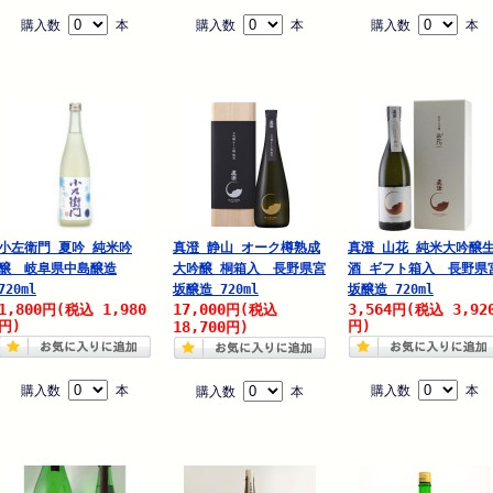
購入数
本
購入数
本
購入数
本
小左衛門 夏吟 純米吟
真澄 静山 オーク樽熟成
真澄 山花 純米大吟醸
醸 岐阜県中島醸造
大吟醸 桐箱入 長野県宮
酒 ギフト箱入 長野県
720ml
坂醸造 720ml
坂醸造 720ml
1,800
1,980
17,000
3,564
3,92
円
(税込
円
(税込
円
(税込
円)
18,700
円)
円)
購入数
本
購入数
本
購入数
本