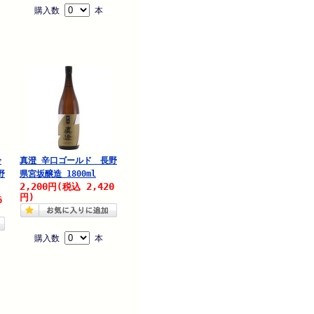
購入数
本
吟
真澄 辛口ゴールド 長野
野
県宮坂醸造 1800ml
2,200
2,420
円
(税込
円)
6
購入数
本