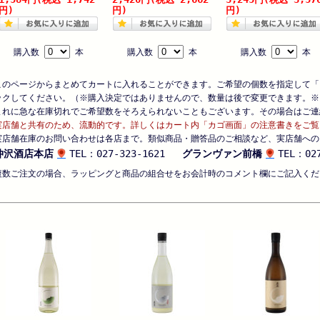
円)
円)
円)
購入数
本
購入数
本
購入数
本
このページからまとめてカートに入れることができます。ご希望の個数を指定して「
ックしてください。（※購入決定ではありませんので、数量は後で変更できます。※
まれに急な在庫切れでご希望数をそろえられないこともございます。その場合はご連
実店舗と共有のため、流動的です。詳しくはカート内「カゴ画面」の注意書きをご覧
実店舗在庫のお問い合わせは各店まで。類似商品・贈答品のご相談など、実店舗への
仲沢酒店本店
TEL：027-323-1621
グランヴァン前橋
TEL：027
複数ご注文の場合、ラッピングと商品の組合せをお会計時のコメント欄にご記入くだ