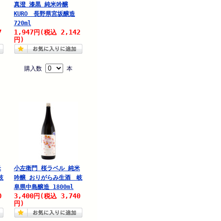
真澄 漆黒 純米吟醸
KURO 長野県宮坂醸造
720ml
7
1,947
2,142
円
(税込
円)
購入数
本
米
小左衛門 桜ラベル 純米
岐
吟醸 おりがらみ生酒 岐
阜県中島醸造 1800ml
0
3,400
3,740
円
(税込
円)