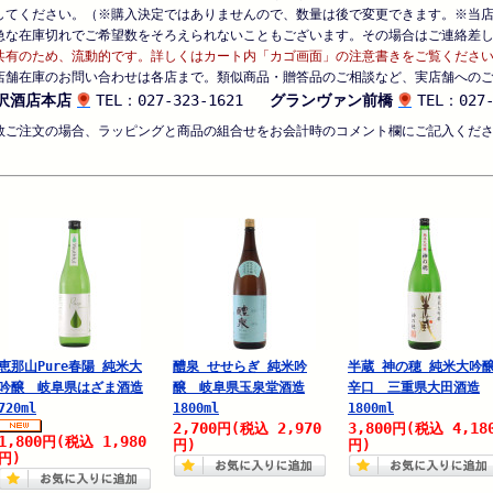
してください。（※購入決定ではありませんので、数量は後で変更できます。※当
急な在庫切れでご希望数をそろえられないこともございます。その場合はご連絡差
共有のため、流動的です。詳しくはカート内「カゴ画面」の注意書きをご覧くださ
店舗在庫のお問い合わせは各店まで。類似商品・贈答品のご相談など、実店舗への
沢酒店本店
TEL：027-323-1621
グランヴァン前橋
TEL：027-
数ご注文の場合、ラッピングと商品の組合せをお会計時のコメント欄にご記入くだ
恵那山Pure春陽 純米大
醴泉 せせらぎ 純米吟
半蔵 神の穂 純米大吟
吟醸 岐阜県はざま酒造
醸 岐阜県玉泉堂酒造
辛口 三重県大田酒造
720ml
1800ml
1800ml
2,700
2,970
3,800
4,18
円
(税込
円
(税込
1,800
1,980
円
(税込
円)
円)
円)