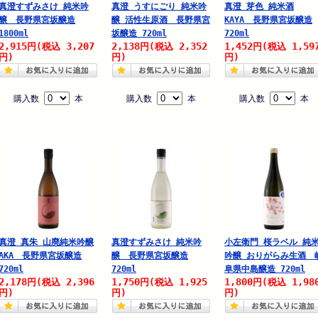
真澄すずみさけ 純米吟
真澄 うすにごり 純米吟
真澄 芽色 純米酒
醸 長野県宮坂醸造
醸 活性生原酒 長野県宮
KAYA 長野県宮坂醸造
1800ml
坂醸造 720ml
720ml
2,915
3,207
2,138
2,352
1,452
1,59
円
(税込
円
(税込
円
(税込
円)
円)
円)
購入数
本
購入数
本
購入数
本
真澄 真朱 山廃純米吟醸
真澄すずみさけ 純米吟
小左衛門 桜ラベル 純
AKA 長野県宮坂醸造
醸 長野県宮坂醸造
吟醸 おりがらみ生酒 
720ml
720ml
阜県中島醸造 720ml
2,178
2,396
1,750
1,925
1,800
1,98
円
(税込
円
(税込
円
(税込
円)
円)
円)