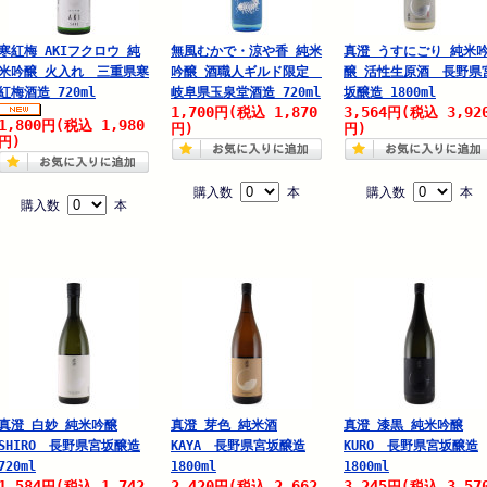
寒紅梅 AKIフクロウ 純
無風むかで・涼や香 純米
真澄 うすにごり 純米
米吟醸 火入れ 三重県寒
吟醸 酒職人ギルド限定
醸 活性生原酒 長野県
紅梅酒造 720ml
岐阜県玉泉堂酒造 720ml
坂醸造 1800ml
1,700
1,870
3,564
3,92
円
(税込
円
(税込
1,800
1,980
円
(税込
円)
円)
円)
購入数
本
購入数
本
購入数
本
真澄 白妙 純米吟醸
真澄 芽色 純米酒
真澄 漆黒 純米吟醸
SHIRO 長野県宮坂醸造
KAYA 長野県宮坂醸造
KURO 長野県宮坂醸造
720ml
1800ml
1800ml
1,584
1,742
2,420
2,662
3,245
3,57
円
(税込
円
(税込
円
(税込