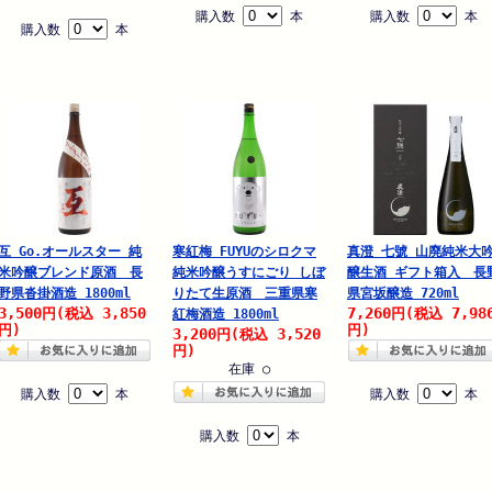
購入数
本
購入数
本
購入数
本
互 Go.オールスター 純
寒紅梅 FUYUのシロクマ
真澄 七號 山廃純米大
米吟醸ブレンド原酒 長
純米吟醸うすにごり しぼ
醸生酒 ギフト箱入 長
野県沓掛酒造 1800ml
りたて生原酒 三重県寒
県宮坂醸造 720ml
3,500
3,850
7,260
7,98
円
(税込
円
(税込
紅梅酒造 1800ml
円)
円)
3,200
3,520
円
(税込
円)
在庫 ○
購入数
本
購入数
本
購入数
本