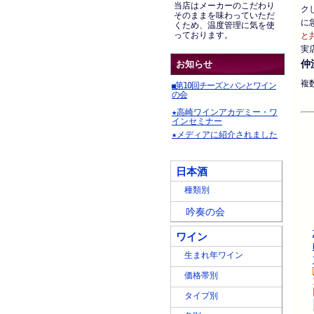
当店はメーカーのこだわり
ク
そのままを味わっていただ
に
くため、温度管理に気を使
っております。
と
実
仲
お知らせ
複
第10回チーズとパンとワイン
■
の会
★高崎ワインアカデミー・ワ
インセミナー
★メディアに紹介されました
日本酒
種類別
吟奏の会
ワイン
生まれ年ワイン
価格帯別
タイプ別