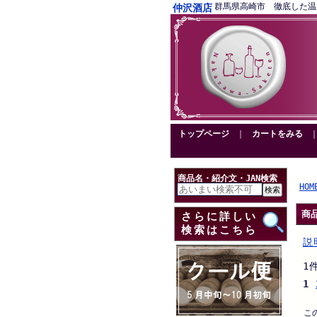
群馬県高崎市 徹底した温度管理
仲沢酒店
トップページ
｜
カートをみる
商品名・紹介文・JAN検索
HOM
商
さらに詳しい
検索はこちら
説
1
1
こ