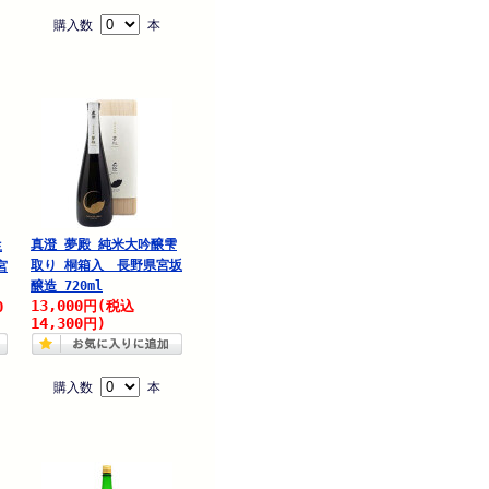
購入数
本
真澄 夢殿 純米大吟醸雫
生
取り 桐箱入 長野県宮坂
宮
醸造 720ml
13,000
0
円
(税込
14,300
円)
購入数
本