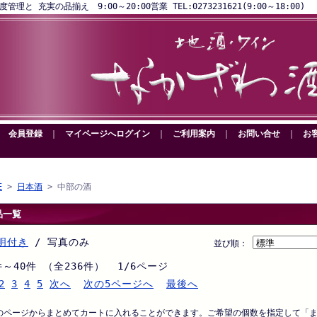
と 充実の品揃え 9:00～20:00営業 TEL:0273231621(9:00～18:00)
｜
会員登録
｜
マイページへログイン
｜
ご利用案内
｜
お問い合せ
｜
お
E
>
日本酒
> 中部の酒
品一覧
明付き
/ 写真のみ
並び順：
件～40件 （全236件） 1/6ページ
2
3
4
5
次へ
次の5ページへ
最後へ
のページからまとめてカートに入れることができます。ご希望の個数を指定して「