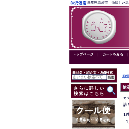
群馬県高崎市 徹底した温度管理
仲沢酒店
トップページ
｜
カートをみる
商品名・紹介文・JAN検索
HOM
検
さらに詳しい
検索はこちら
カ
該
1
1