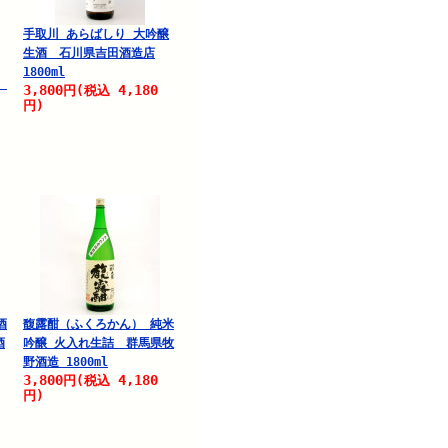
手取川 あらばしり 大吟醸
生酒 石川県吉田酒造店
1800ml
酒
3,800
4,180
円
(税込
円)
酒
馥露酣（ふくろかん） 純米
酒
吟醸 火入れ生詰 群馬県牧
野酒造 1800ml
3,800
4,180
円
(税込
円)