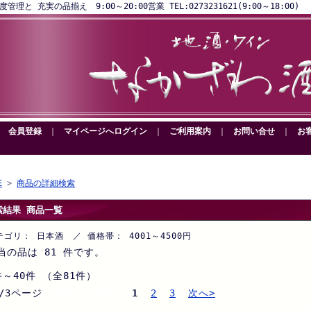
と 充実の品揃え 9:00～20:00営業 TEL:0273231621(9:00～18:00)
｜
会員登録
｜
マイページへログイン
｜
ご利用案内
｜
お問い合せ
｜
お
E
>
商品の詳細検索
索結果 商品一覧
テゴリ： 日本酒 ／ 価格帯： 4001～4500円
当の品は 81 件です。
件～40件 （全81件）
/3ページ
最初へ 前へ
1
2
3
次へ>