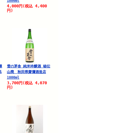
1800ml
4,000
4,400
円
(税込
円)
醸
雪の茅舎 純米吟醸酒 秘伝
馬
山廃 秋田県齋彌酒造店
1800ml
3,700
4,070
円
(税込
円)