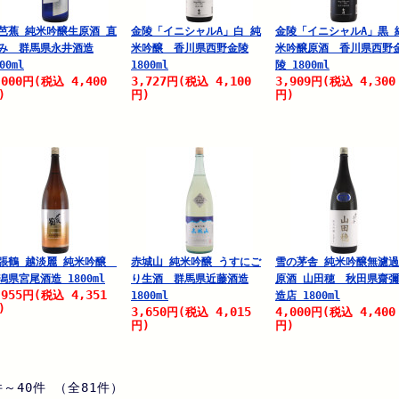
芭蕉 純米吟醸生原酒 直
金陵「イニシャルA」白 純
金陵「イニシャルA」黒 
み 群馬県永井酒造
米吟醸 香川県西野金陵
米吟醸原酒 香川県西野
00ml
1800ml
陵 1800ml
,000
4,400
3,727
4,100
3,909
4,300
円
(税込
円
(税込
円
(税込
)
円)
円)
張鶴 越淡麗 純米吟醸
赤城山 純米吟醸 うすにご
雪の茅舎 純米吟醸無濾
潟県宮尾酒造 1800ml
り生酒 群馬県近藤酒造
原酒 山田穂 秋田県齋
,955
4,351
円
(税込
1800ml
造店 1800ml
)
3,650
4,015
4,000
4,400
円
(税込
円
(税込
円)
円)
件～40件 （全81件）