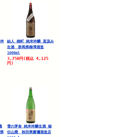
大吟
結人 雄町 純米吟醸 直汲み
生酒 群馬県柳澤酒造
1800ml
3,750
4,125
円
(税込
円)
過
雪の茅舎 純米吟醸生酒 秘
馬県
伝山廃 秋田県齋彌酒造店