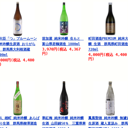
大臣「つ」ブルームーン
苗加屋 純米吟醸 生もと
町田酒造PREMIUM 純米
米吟醸生原酒 おりがら
富山県若鶴酒造 1800ml
醸 生酒 群馬県町田酒造
3,970
4,367
円
(税込
 群馬県大利根酒蔵
720ml
円)
4,000
4,400
円
(税込
00ml
円)
,000
4,400
円
(税込
)
人 雄町 純米吟醸 あらば
寒紅梅 純米吟醸 純米吟醸
鳳凰聖徳 純米吟醸 無濾
り生酒 群馬県柳澤酒造
生酒 山田錦50％ 三重県寒
生原酒 蔵人直汲み 群