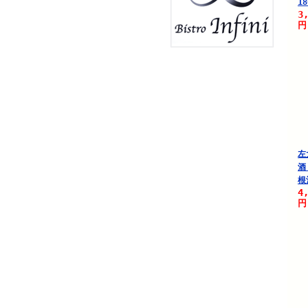
18
3
円
左
酒
根
4
円