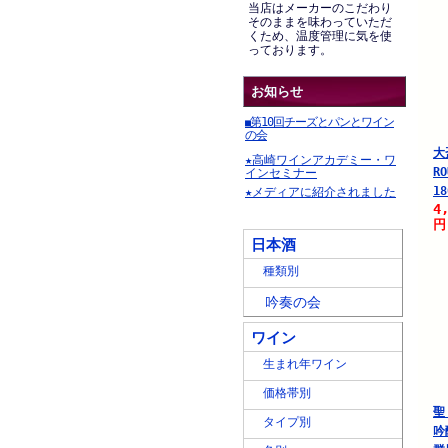
当店はメーカーのこだわり
そのままを味わっていただ
くため、温度管理に気を使
っております。
お知らせ
第10回チーズとパンとワイン
■
の会
大
★高崎ワインアカデミー・ワ
R
インセミナー
18
★メディアに紹介されました
4
円
日本酒
種類別
吟奏の会
ワイン
生まれ年ワイン
価格帯別
聖
タイプ別
吟