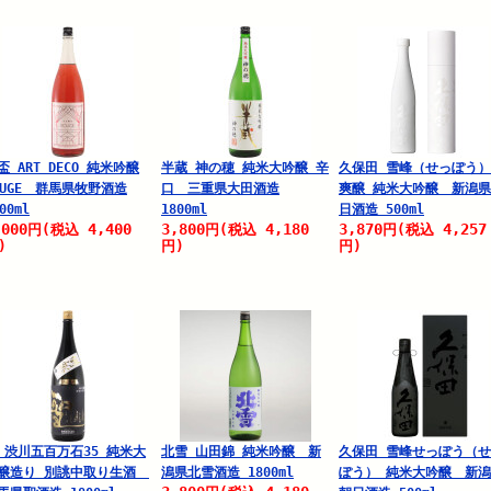
盃 ART DECO 純米吟醸
半蔵 神の穂 純米大吟醸 辛
久保田 雪峰（せっぽう）
OUGE 群馬県牧野酒造
口 三重県大田酒造
爽醸 純米大吟醸 新潟
00ml
1800ml
日酒造 500ml
,000
4,400
3,800
4,180
3,870
4,257
円
(税込
円
(税込
円
(税込
)
円)
円)
 渋川五百万石35 純米大
北雪 山田錦 純米吟醸 新
久保田 雪峰せっぽう（
醸造り 別誂中取り生酒
潟県北雪酒造 1800ml
ぽう） 純米大吟醸 新