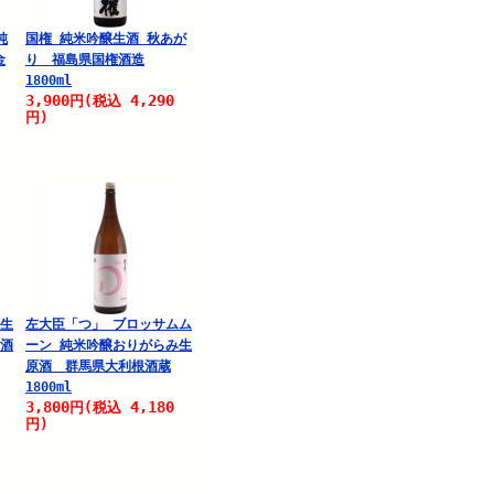
純
国権 純米吟醸生酒 秋あが
金
り 福島県国権酒造
1800ml
3,900
4,290
円
(税込
円)
過生
左大臣「つ」 ブロッサムム
彌酒
ーン 純米吟醸おりがらみ生
原酒 群馬県大利根酒蔵
1800ml
3,800
4,180
円
(税込
円)