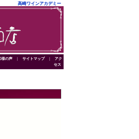
高崎ワインアカデミー
客様の声
｜
サイトマップ
｜
アク
セス