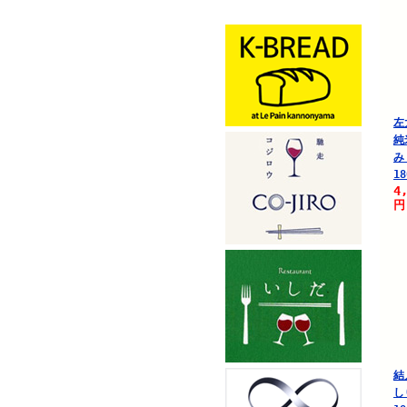
左
純
み
18
4
円
結
し