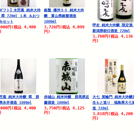
ギフト】水芭蕉 純米大吟
銀盤 播州５０ 純米大吟
 翠 720ml １本 ＆おつ
醸 富山県銀盤酒造
みセット
1800ml
呼友 純米大吟醸 限定
,000
4,400
3,726
4,099
円
(税込
円
(税込
新潟県朝日酒造 720ml
)
円)
3,760
4,136
円
(税込
円)
芭蕉 純米大吟醸 翠 群
赤城山 純米吟醸 群馬県近
大七 箕輪門 純米大吟醸
県永井酒造 1800ml
藤酒造 1800ml
生もと造り 福島県大七
,000
4,400
3,750
4,125
円
(税込
円
(税込
造 720ml
)
円)
3,818
4,200
円
(税込
円)