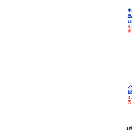
水
汲
18
4
円
〆
新
3
円
1