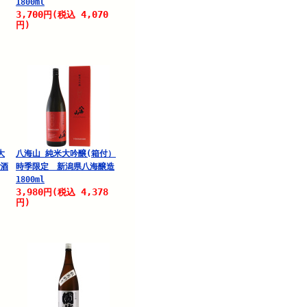
1800ml
3,700
4,070
円
(税込
円)
大
八海山 純米大吟醸(箱付）
野酒
時季限定 新潟県八海醸造
1800ml
3,980
4,378
円
(税込
円)