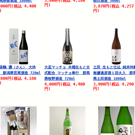
3,800
4,180
円
(税込
馬県聖酒造 1800ml
朝日酒造 500ml
円)
,000
4,400
3,870
4,257
円
(税込
円
(税込
)
円)
張鶴 盞（さん） 大吟
大盃マッチョ 木桶生もと古
土田 生もと仕込 純米吟
 新潟県宮尾酒造 720ml
式配合 マッチョ奉行 群馬
無濾過原酒１回火入 群
,800
4,180
円
(税込
県牧野酒造 720ml
県土田酒造 1800ml
)
4,000
4,400
3,900
4,290
円
(税込
円
(税込
円)
円)