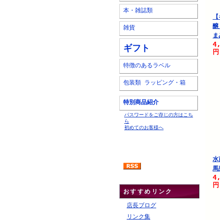
本・雑誌類
【
醸
雑貨
ま
4
ギフト
円
特徴のあるラベル
包装類 ラッピング・箱
特別商品紹介
パスワードをご存じの方はこち
ら
初めてのお客様へ
水
馬
4
円
おすすめリンク
店長ブログ
リンク集