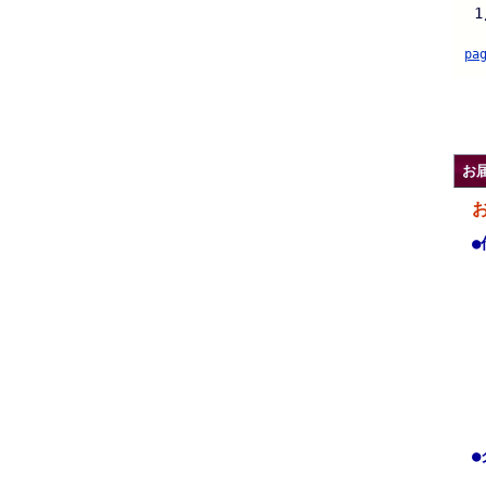
1
pa
.
お
●
●