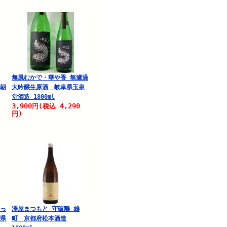
無風むかで・華や香 無濾過
県朝
大吟醸生原酒 岐阜県玉泉
堂酒造 1800ml
3,900
4,290
円
(税込
円)
せっ
澤屋まつもと 守破離 雄
潟県
町 京都府松本酒造