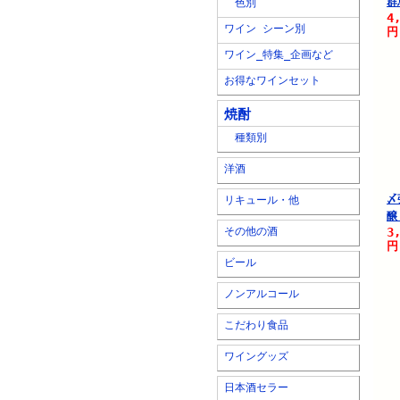
群
色別
4
ワイン シーン別
円
ワイン_特集_企画など
お得なワインセット
焼酎
種類別
洋酒
〆
リキュール・他
醸
その他の酒
3
円
ビール
ノンアルコール
こだわり食品
ワイングッズ
日本酒セラー