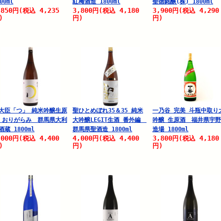
00ml
紅梅酒造 1800ml
聖徳銘醸(株) 1800ml
,850
4,235
3,800
4,180
3,900
4,290
円
(税込
円
(税込
円
(税込
)
円)
円)
大臣「つ」 純米吟醸生原
聖ひとめぼれ35＆35 純米
一乃谷 完美 斗瓶中取り
 おりがらみ 群馬県大利
大吟醸LEGIT生酒 番外編
吟醸 生原酒 福井県宇
酒蔵 1800ml
群馬県聖酒造 1800ml
造場 1800ml
,000
4,400
4,000
4,400
3,800
4,180
円
(税込
円
(税込
円
(税込
)
円)
円)